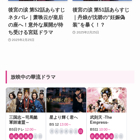
後宮の涙 第52話あらすじ
後宮の涙 第51話あらすじ
ネタバレ｜萧唤云が皇后
｜丹娘が沈碧の“妊娠偽
の座へ！意外な展開が待
装”を暴く！？
ち受ける宮廷ドラマ
2025年2月25日
2025年2月25日
放映中の華流ドラマ
三国志～司馬懿
星より輝く君へ
武則天 -The
軍師連盟～
Empress-
BS 12
13:00～
BS日テレ
12:00～
BS11
10:00～
月
火
水
木
金
土
日
月
火
水
木
金
土
日
月
火
水
木
金
土
日