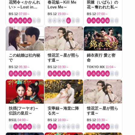
花間令＜かかんれ
春花焔～Kill Me
荊棘（いばら）の
い＞～Lost in
Love Me～
花～奪われた私～
Love～
BS 12
07:00～
BS 12
15:00～
BS 12
07:00～
月
火
水
木
金
土
日
月
火
水
木
金
土
日
月
火
水
木
金
土
日
この結婚は社内秘
惜花芷～星が照ら
錦衣夜行 愛と密
で
す道～
命
BS 12
05:30～
BS 12
03:30～
TOKYO MX
11:04～
月
火
水
木
金
土
日
月
火
水
木
金
土
日
月
火
水
木
金
土
日
扶揺(フーヤオ)～
安寧録～海棠に降
惜花芷～星が照ら
伝説の皇后～
る光～
す道～
BS11
04:00～
BS 12
16:00～
BS 12
03:30～
月
火
水
木
金
土
日
月
火
水
木
金
土
日
月
火
水
木
金
土
日