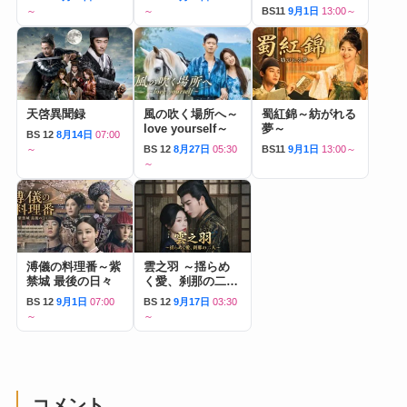
～
～
BS11
9月1日
13:00～
天啓異聞録
風の吹く場所へ～
蜀紅錦～紡がれる
love yourself～
夢～
BS 12
8月14日
07:00
～
BS 12
8月27日
05:30
BS11
9月1日
13:00～
～
溥儀の料理番～紫
雲之羽 ～揺らめ
禁城 最後の日々
く愛、刹那の二人
～
BS 12
9月1日
07:00
BS 12
9月17日
03:30
～
～
コメント