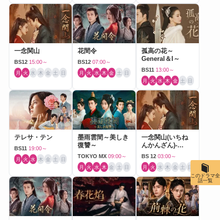
一念関山
花間令
孤高の花～
General＆I～
BS12
15:00～
BS12
07:00～
BS11
13:00～
月
火
水
木
金
土
日
月
火
水
木
金
土
日
月
火
水
木
金
土
日
テレサ・テン
墨雨雲間～美しき
一念関山(いちね
復讐～
んかんざん)-
BS11
19:00～
Journey to Love-
TOKYO MX
09:00～
BS 12
03:00～
月
火
水
木
金
土
日
月
火
水
木
金
土
日
月
火
水
木
金
土
日
このドラマ全
話一覧