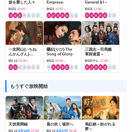
姫を愛した人々
Empress-
General＆I～
BS11
19:00～
BS11
10:00～
BS11
13:00～
月
火
水
木
金
土
日
月
火
水
木
金
土
日
月
火
水
木
金
土
日
一念関山(いちね
驪妃(りひ)-The
三国志～司馬懿
んかんざん)-
Song of Glory-
軍師連盟～
Journey to Love-
BS 12
03:00～
BS11
04:00～
BS日テレ
12:00～
月
火
水
木
金
土
日
月
火
水
木
金
土
日
月
火
水
木
金
土
日
もうすぐ放映開始
天啓異聞録
風の吹く場所へ
蜀紅錦～紡がれる
夢～
BS 12
8月14日
07:00
BS 12
8月27日
05:30