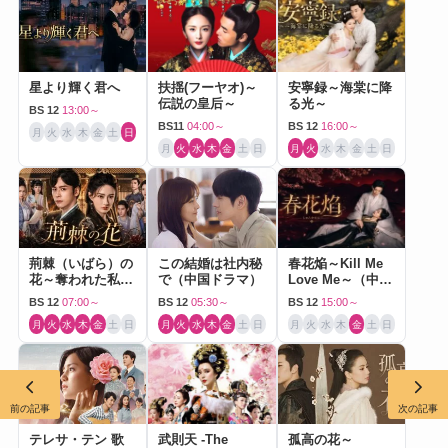
星より輝く君へ
扶揺(フーヤオ)～
安寧録～海棠に降
伝説の皇后～
る光～
BS 12
13:00～
BS11
04:00～
BS 12
16:00～
月
火
水
木
金
土
日
月
火
水
木
金
土
日
月
火
水
木
金
土
日
荊棘（いばら）の
この結婚は社内秘
春花焔～Kill Me
花～奪われた私～
で（中国ドラマ）
Love Me～（中国
（中国ドラマ）
ドラマ）
BS 12
07:00～
BS 12
05:30～
BS 12
15:00～
月
火
水
木
金
土
日
月
火
水
木
金
土
日
月
火
水
木
金
土
日
前の記事
次の記事
テレサ・テン 歌
武則天 -The
孤高の花～