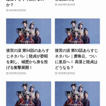
か？
2025年2月25日
2025年2月25日
後宮の涙 第54話のあらす
後宮の涙 第53話あらすじ
じネタバレ｜陸貞が娄昭
ネタバレ｜萧唤云、つい
を刺し、城壁から身を投
に皇后へ！ 高湛と陸貞は
げる衝撃展開！
どうなる？
2025年2月25日
2025年2月25日