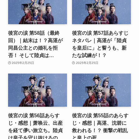
後宮の涙 第58話（最終
後宮の涙 第57話あらすじ
回）｜結末は！？高湛が
ネタバレ｜高湛が「陸貞
同昌公主との婚礼を拒
を皇后に」と誓うも、新
否！ そして陸貞は…
たな試練が！？
2025年2月25日
2025年2月25日
後宮の涙 第56話あらす
後宮の涙 第55話のあらす
じ・感想｜萧唤云、出産
じ・感想｜高湛、沈碧に
を経て儚い旅立ち。陸貞
救われる！？ 衝撃の戦乱
は皇子を守り抜けるの
と皇上の死