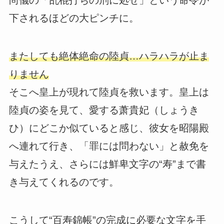
尚儀の「乱棍打ちの刑に処せ」という命令が
下されるほどの大ピンチに。
またしても絶体絶命の陸貞…ハラハラが止ま
りません
そこへ皇上が現れて陸貞を救います。皇上は
陸貞の姿を見て、愛する萧貴妃（しょうき
ひ）にどこか似ていると感じ、彼女を昭陽殿
へ連れて行き、「罪には問わない」と赦免を
与えたうえ、さらには鮮卑文字の“寿”まで書
き与えてくれるのです。
こうして“百寿錦帳”の完成に必要な文字を手