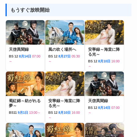
もうすぐ放映開始
天啓異聞録
風の吹く場所へ
安寧録～海棠に降
る光～
BS 12
8月14日
07:00
BS 12
8月27日
05:30
～
～
BS 12
8月10日
16:00
～
蜀紅錦～紡がれる
安寧録～海棠に降
天啓異聞録
夢～
る光～
BS 12
8月14日
07:00
BS11
9月1日
13:00～
BS 12
8月10日
16:00
～
～