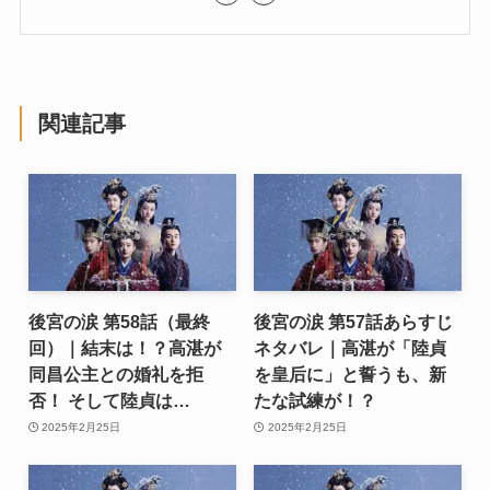
関連記事
後宮の涙 第58話（最終
後宮の涙 第57話あらすじ
回）｜結末は！？高湛が
ネタバレ｜高湛が「陸貞
同昌公主との婚礼を拒
を皇后に」と誓うも、新
否！ そして陸貞は…
たな試練が！？
2025年2月25日
2025年2月25日