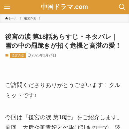
中国ドラマ.com
ホーム
後宮の涙
後宮の涙 第18話あらすじ・ネタバレ｜
雪の中の罰跪きが招く危機と高湛の愛！
2025年2月24日
後宮の涙
ご訪問くださりありがとうございます！クル
ミットです♪
今回は『後宮の涙 第18話』をご紹介します。
前回、太后や萧貴妃との駆け引きの中で、陸