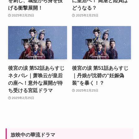
を刺し、城壁から身を投
に皇后へ！ 高湛と陸貞は
げる衝撃展開！
どうなる？
2025年2月25日
2025年2月25日
後宮の涙 第52話あらすじ
後宮の涙 第51話あらすじ
ネタバレ｜萧唤云が皇后
｜丹娘が沈碧の“妊娠偽
の座へ！意外な展開が待
装”を暴く！？
ち受ける宮廷ドラマ
2025年2月25日
2025年2月25日
放映中の華流ドラマ