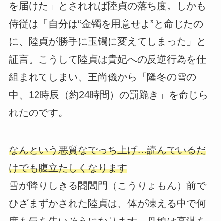
を届けた」とされれば陸貞の落ち度。しかも
侍従は「自分は“金镯を用意せよ”と命じたの
に、陸貞が勝手に玉镯に変えてしまった」と
証言。こうして陸貞は貴妃への反逆行為を仕
組まれてしまい、王尚儀から「隆冬の雪の
中、12時辰（約24時間）の罰跪き」を命じら
れたのです。
なんという悪質なでっち上げ…読んでいるだ
けでも腹立たしくなります
雪が降りしきる閤閭門（こうりょもん）前で
ひざまずかされた陸貞は、体が凍える中で何