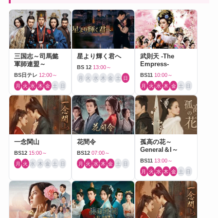
三国志～司馬懿
星より輝く君へ
武則天 -The
軍師連盟～
Empress-
BS 12
13:00～
BS日テレ
12:00～
BS11
10:00～
月
火
水
木
金
土
日
月
火
水
木
金
土
日
月
火
水
木
金
土
日
一念関山
花間令
孤高の花～
General＆I～
BS12
15:00～
BS12
07:00～
BS11
13:00～
月
火
水
木
金
土
日
月
火
水
木
金
土
日
月
火
水
木
金
土
日