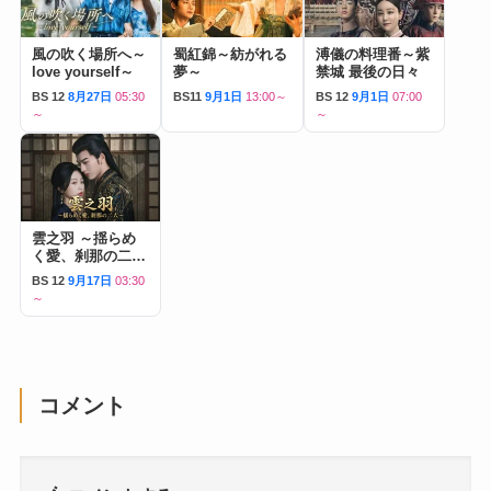
風の吹く場所へ～
蜀紅錦～紡がれる
溥儀の料理番～紫
love yourself～
夢～
禁城 最後の日々
BS 12
8月27日
05:30
BS11
9月1日
13:00～
BS 12
9月1日
07:00
～
～
雲之羽 ～揺らめ
く愛、刹那の二人
～
BS 12
9月17日
03:30
～
コメント