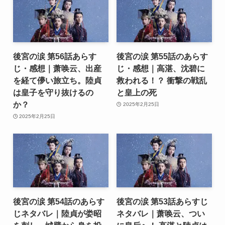
後宮の涙 第56話あらす
後宮の涙 第55話のあらす
じ・感想｜萧唤云、出産
じ・感想｜高湛、沈碧に
を経て儚い旅立ち。陸貞
救われる！？ 衝撃の戦乱
は皇子を守り抜けるの
と皇上の死
か？
2025年2月25日
2025年2月25日
後宮の涙 第54話のあらす
後宮の涙 第53話あらすじ
じネタバレ｜陸貞が娄昭
ネタバレ｜萧唤云、つい