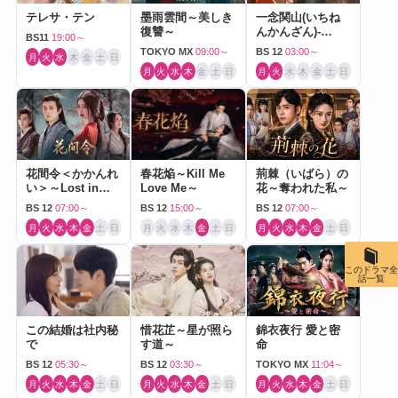
テレサ・テン
墨雨雲間～美しき
一念関山(いちね
復讐～
んかんざん)-
BS11
19:00～
Journey to Love-
TOKYO MX
09:00～
BS 12
03:00～
月
火
水
木
金
土
日
月
火
水
木
金
土
日
月
火
水
木
金
土
日
花間令＜かかんれ
春花焔～Kill Me
荊棘（いばら）の
い＞～Lost in
Love Me～
花～奪われた私～
Love～
BS 12
07:00～
BS 12
15:00～
BS 12
07:00～
月
火
水
木
金
土
日
月
火
水
木
金
土
日
月
火
水
木
金
土
日
このドラマ全
話一覧
この結婚は社内秘
惜花芷～星が照ら
錦衣夜行 愛と密
で
す道～
命
BS 12
05:30～
BS 12
03:30～
TOKYO MX
11:04～
月
火
水
木
金
土
日
月
火
水
木
金
土
日
月
火
水
木
金
土
日