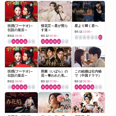
扶揺(フーヤオ)～
惜花芷～星が照ら
星より輝く君へ
伝説の皇后～
す道～
BS 12
13:00～
BS11
04:00～
BS 12
03:30～
月
火
水
木
金
土
日
月
火
水
木
金
土
日
月
火
水
木
金
土
日
扶揺(フーヤオ)～
荊棘（いばら）の
この結婚は社内秘
伝説の皇后～
花～奪われた私～
で（中国ドラマ）
（中国ドラマ）
BS11
04:00～
BS 12
07:00～
BS 12
05:30～
月
火
水
木
金
土
日
月
火
水
木
金
土
日
月
火
水
木
金
土
日