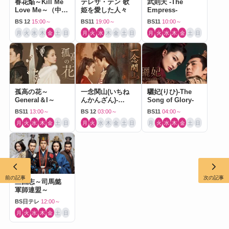
春花焔～Kill Me
テレサ・テン 歌
武則天 -The
Love Me～（中国
姫を愛した人々
Empress-
ドラマ）
BS 12
15:00～
BS11
19:00～
BS11
10:00～
月
火
水
木
金
土
日
月
火
水
木
金
土
日
月
火
水
木
金
土
日
孤高の花～
一念関山(いちね
驪妃(りひ)-The
General＆I～
んかんざん)-
Song of Glory-
Journey to Love-
BS11
13:00～
BS 12
03:00～
BS11
04:00～
月
火
水
木
金
土
日
月
火
水
木
金
土
日
月
火
水
木
金
土
日
前の記事
次の記事
三国志～司馬懿
軍師連盟～
BS日テレ
12:00～
月
火
水
木
金
土
日