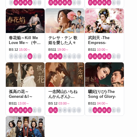
月
火
水
木
金
土
日
月
火
水
木
金
土
日
月
火
水
木
金
土
日
春花焔～Kill Me
テレサ・テン 歌
武則天 -The
Love Me～（中国
姫を愛した人々
Empress-
ドラマ）
BS 12
15:00～
BS11
19:00～
BS11
10:00～
月
火
水
木
金
土
日
月
火
水
木
金
土
日
月
火
水
木
金
土
日
孤高の花～
一念関山(いちね
驪妃(りひ)-The
General＆I～
んかんざん)-
Song of Glory-
Journey to Love-
BS11
13:00～
BS 12
03:00～
BS11
04:00～
月
火
水
木
金
土
日
月
火
水
木
金
土
日
月
火
水
木
金
土
日