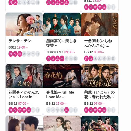
BS11
13:00～
月
火
水
木
金
土
日
月
火
水
木
金
土
日
月
火
水
木
金
土
日
テレサ・テン
墨雨雲間～美しき
一念関山(いちね
復讐～
んかんざん)-
BS11
19:00～
Journey to Love-
TOKYO MX
09:00～
BS 12
03:00～
月
火
水
木
金
土
日
月
火
水
木
金
土
日
月
火
水
木
金
土
日
花間令＜かかんれ
春花焔～Kill Me
荊棘（いばら）の
い＞～Lost in
Love Me～
花～奪われた私～
Love～
BS 12
07:00～
BS 12
15:00～
BS 12
07:00～
月
火
水
木
金
土
日
月
火
水
木
金
土
日
月
火
水
木
金
土
日