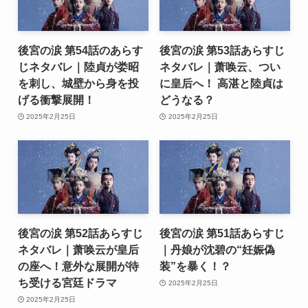
後宮の涙 第54話のあらす
後宮の涙 第53話あらすじ
じネタバレ｜陸貞が娄昭
ネタバレ｜萧唤云、つい
を刺し、城壁から身を投
に皇后へ！ 高湛と陸貞は
げる衝撃展開！
どうなる？
2025年2月25日
2025年2月25日
後宮の涙 第52話あらすじ
後宮の涙 第51話あらすじ
ネタバレ｜萧唤云が皇后
｜丹娘が沈碧の“妊娠偽
の座へ！意外な展開が待
装”を暴く！？
ち受ける宮廷ドラマ
2025年2月25日
2025年2月25日