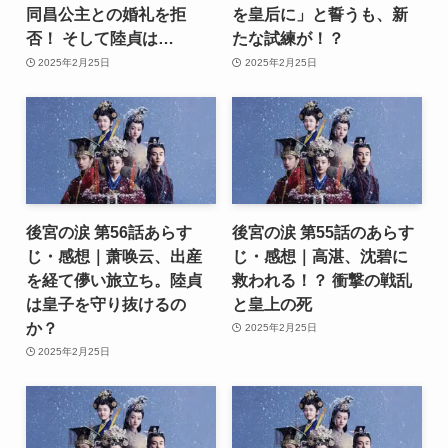
同昌公主との婚礼を拒
を皇后に」と誓うも、新
否！ そして陸貞は…
たな試練が！？
2025年2月25日
2025年2月25日
後宮の涙 第56話あらす
後宮の涙 第55話のあらす
じ・感想｜萧唤云、出産
じ・感想｜高湛、沈碧に
を経て儚い旅立ち。陸貞
救われる！？ 衝撃の戦乱
は皇子を守り抜けるの
と皇上の死
か？
2025年2月25日
2025年2月25日