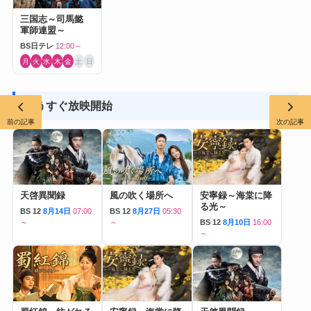
三国志～司馬懿
軍師連盟～
BS日テレ
12:00～
月
火
水
木
金
土
日
もうすぐ放映開始
前の記事
次の記事
天啓異聞録
風の吹く場所へ
安寧録～海棠に降
る光～
BS 12
8月14日
07:00
BS 12
8月27日
05:30
～
～
BS 12
8月10日
16:00
～