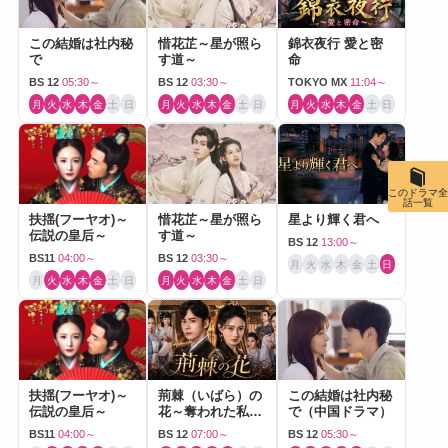
この結婚は社内秘
惜花芷～星が照ら
錦衣夜行 愛と密
で
す道～
命
BS 12
05:30～
BS 12
03:30～
TOKYO MX
11:04～
月
火
水
木
金
土
日
月
火
水
木
金
土
日
月
火
水
木
金
土
日
このドラマ全
話一覧
扶揺(フーヤオ)～
惜花芷～星が照ら
星より輝く君へ
伝説の皇后～
す道～
BS 12
13:00～
BS11
04:00～
BS 12
03:30～
月
火
水
木
金
土
日
月
火
水
木
金
土
日
月
火
水
木
金
土
日
扶揺(フーヤオ)～
荊棘（いばら）の
この結婚は社内秘
伝説の皇后～
花～奪われた私～
で（中国ドラマ）
（中国ドラマ）
BS11
04:00～
BS 12
07:00～
BS 12
05:30～