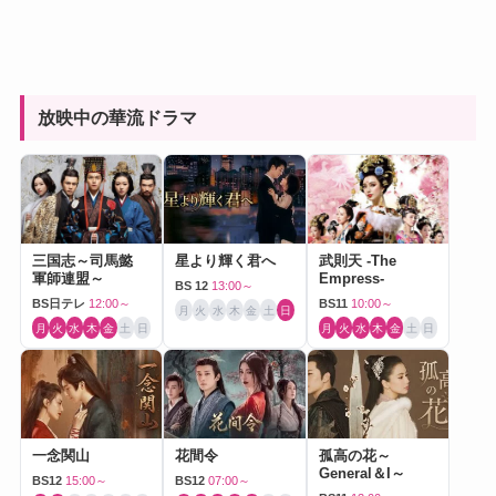
放映中の華流ドラマ
三国志～司馬懿
星より輝く君へ
武則天 -The
軍師連盟～
Empress-
BS 12
13:00～
BS日テレ
12:00～
BS11
10:00～
月
火
水
木
金
土
日
月
火
水
木
金
土
日
月
火
水
木
金
土
日
一念関山
花間令
孤高の花～
General＆I～
BS12
15:00～
BS12
07:00～