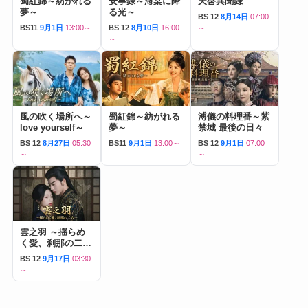
蜀紅錦～紡がれる
安寧録～海棠に降
天啓異聞録
夢～
る光～
BS 12
8月14日
07:00
BS11
9月1日
13:00～
BS 12
8月10日
16:00
～
～
風の吹く場所へ～
蜀紅錦～紡がれる
溥儀の料理番～紫
love yourself～
夢～
禁城 最後の日々
BS 12
8月27日
05:30
BS11
9月1日
13:00～
BS 12
9月1日
07:00
～
～
雲之羽 ～揺らめ
く愛、刹那の二人
～
BS 12
9月17日
03:30
～