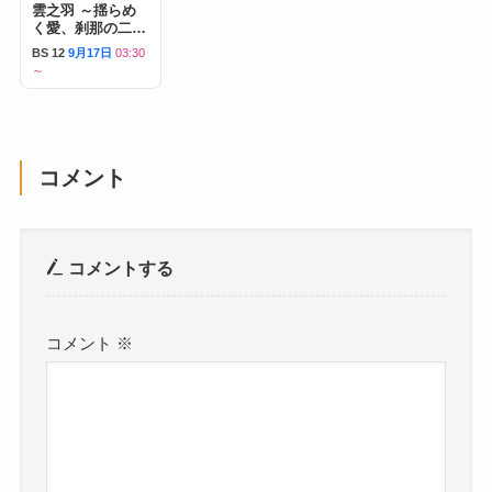
雲之羽 ～揺らめ
く愛、刹那の二人
～
BS 12
9月17日
03:30
～
コメント
コメントする
コメント
※