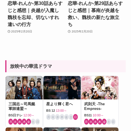
恋華-れんか-第30話あらす
恋華-れんか-第29話あらす
じと感想｜炎越が入魔し
じと感想｜慕南が炎越を
魏枝を忘却、切ないすれ
救い、魏枝の新たな旅立
違いの行方
ち
2025年2月20日
2025年2月20日
放映中の華流ドラマ
三国志～司馬懿
星より輝く君へ
武則天 -The
軍師連盟～
Empress-
BS 12
13:00～
BS日テレ
12:00～
BS11
10:00～
月
火
水
木
金
土
日
月
火
水
木
金
土
日
月
火
水
木
金
土
日