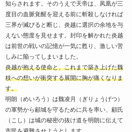
知らされます。そのうえで天帝は、凤凰が三
度目の血脈覚醒を迎える前に斬殺しなければ
三界が滅びると断じ、炎越に選択の余地を与
えない態度を見せます。封印を解かれた炎越
は前世の戦いの記憶が一気に甦り、激しい苦
しみに陥ってしまいました。
炎越が抱える使命と、これまで築き上げた魏
枝への想いが衝突する展開に胸が痛くなりま
す。
明朗（めいろう）は魏凌月（ぎりょうげつ）
の軍勢から顧城を守るために兵を率い、顧氏
（こし）は城の秘密の抜け道を明朗に伝えて
市民を避難させようとします。