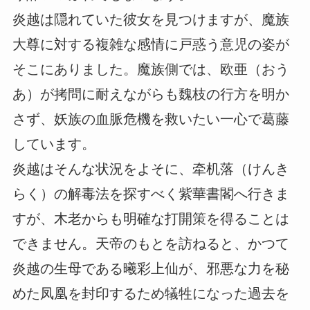
炎越は隠れていた彼女を見つけますが、魔族
大尊に対する複雑な感情に戸惑う意児の姿が
そこにありました。魔族側では、欧亜（おう
あ）が拷問に耐えながらも魏枝の行方を明か
さず、妖族の血脈危機を救いたい一心で葛藤
しています。
炎越はそんな状況をよそに、牵机落（けんき
らく）の解毒法を探すべく紫華書閣へ行きま
すが、木老からも明確な打開策を得ることは
できません。天帝のもとを訪ねると、かつて
炎越の生母である曦彩上仙が、邪悪な力を秘
めた凤凰を封印するため犠牲になった過去を