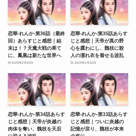
恋華-れんか-第36話（最終
恋華-れんか-第35話あらす
回）あらすじと感想｜結
じと感想｜天帝が真の野
末は！？天魔大戦の果て
心を露わにし、魏枝に殺
に、鳳凰は新たな世界へ
人の濡れ衣を着せる波乱
2025年2月20日
2025年2月20日
恋華-れんか-第34話あらす
恋華-れんか-第33話あらす
じと感想｜天帝が炎越の
じと感想｜ついに炎越の
肉体を奪い、魏枝を天后
記憶が戻り、魏枝が本来
に迎える波乱
の姿に