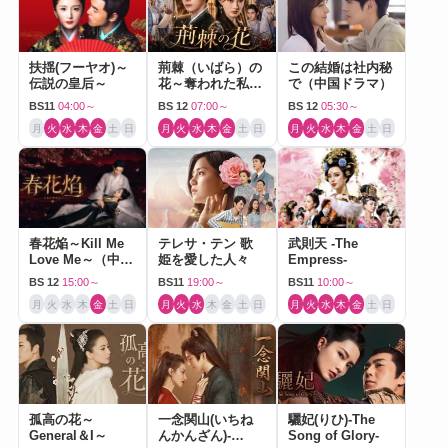
扶揺(フーヤオ)～
荊棘（いばら）の
この結婚は社内秘
伝説の皇后～
花～奪われた私～
で（中国ドラマ）
（中国ドラマ）
BS11
04:00～
BS 12
07:00～
BS 12
05:30～
月
火
水
木
金
土
日
月
火
水
木
金
土
日
月
火
水
木
金
土
日
春花焔～Kill Me
テレサ・テン 歌
武則天 -The
Love Me～（中国
姫を愛した人々
Empress-
ドラマ）
BS 12
15:00～
BS11
19:00～
BS11
10:00～
月
火
水
木
金
土
日
月
火
水
木
金
土
日
月
火
水
木
金
土
日
孤高の花～
一念関山(いちね
驪妃(りひ)-The
General＆I～
んかんざん)-
Song of Glory-