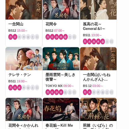
一念関山
花間令
孤高の花～
General＆I～
BS12
15:00～
BS12
07:00～
BS11
13:00～
月
火
水
木
金
土
日
月
火
水
木
金
土
日
月
火
水
木
金
土
日
テレサ・テン
墨雨雲間～美しき
一念関山(いちね
復讐～
んかんざん)-
BS11
19:00～
Journey to Love-
TOKYO MX
09:00～
BS 12
03:00～
月
火
水
木
金
土
日
月
火
水
木
金
土
日
月
火
水
木
金
土
日
花間令＜かかんれ
春花焔～Kill Me
荊棘（いばら）の