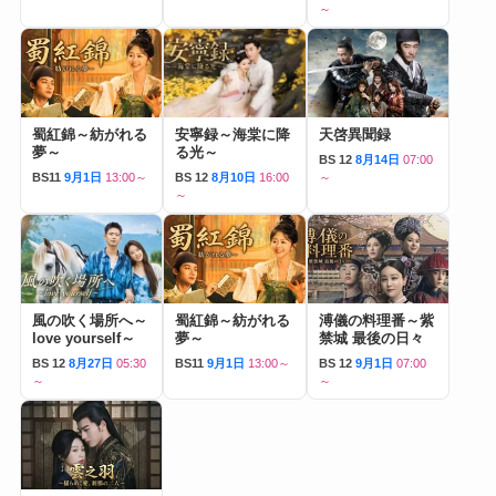
～
蜀紅錦～紡がれる
安寧録～海棠に降
天啓異聞録
夢～
る光～
BS 12
8月14日
07:00
BS11
9月1日
13:00～
BS 12
8月10日
16:00
～
～
風の吹く場所へ～
蜀紅錦～紡がれる
溥儀の料理番～紫
love yourself～
夢～
禁城 最後の日々
BS 12
8月27日
05:30
BS11
9月1日
13:00～
BS 12
9月1日
07:00
～
～