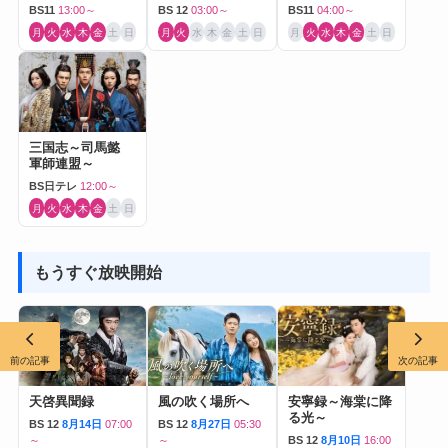
Journey to Love-
BS11
13:00～
BS 12
03:00～
BS11
04:00～
月
火
水
木
金
土
日
月
火
水
木
金
土
日
月
火
水
木
金
土
日
三国志～司馬懿
軍師連盟～
BS日テレ
12:00～
月
火
水
木
金
土
日
もうすぐ放映開始
前の記事
次の記事
天啓異聞録
風の吹く場所へ
安寧録～海棠に降
る光～
BS 12
8月14日
07:00
BS 12
8月27日
05:30
～
～
BS 12
8月10日
16:00