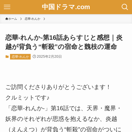
中国ドラマ.com
ホーム
恋華-れんか
恋華-れんか-第16話あらすじと感想｜炎
越が背負う“斬殺”の宿命と魏枝の運命
2025年2月20日
恋華-れんか
ご訪問くださりありがとうございます！
クルミットです♪
「恋華-れんか-」第16話では、天界・魔界・
妖界のそれぞれが思惑を抱えるなか、炎越
（えんえつ）が背負う“斬殺”の宿命がついに