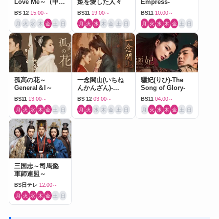
Love Me～（中国
姫を愛した人々
Empress-
ドラマ）
BS 12
15:00～
BS11
19:00～
BS11
10:00～
月
火
水
木
金
土
日
月
火
水
木
金
土
日
月
火
水
木
金
土
日
孤高の花～
一念関山(いちね
驪妃(りひ)-The
General＆I～
んかんざん)-
Song of Glory-
Journey to Love-
BS11
13:00～
BS 12
03:00～
BS11
04:00～
月
火
水
木
金
土
日
月
火
水
木
金
土
日
月
火
水
木
金
土
日
三国志～司馬懿
軍師連盟～
BS日テレ
12:00～
月
火
水
木
金
土
日