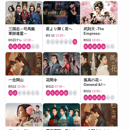
三国志～司馬懿
星より輝く君へ
武則天 -The
軍師連盟～
Empress-
BS 12
13:00～
BS日テレ
12:00～
BS11
10:00～
月
火
水
木
金
土
日
月
火
水
木
金
土
日
月
火
水
木
金
土
日
一念関山
花間令
孤高の花～
General＆I～
BS12
15:00～
BS12
07:00～
BS11
13:00～
月
火
水
木
金
土
日
月
火
水
木
金
土
日
月
火
水
木
金
土
日