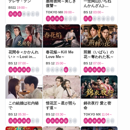
テレサ・テン
墨雨雲間～美しき
一念関山(いちね
復讐～
んかんざん)-
BS11
19:00～
Journey to Love-
TOKYO MX
09:00～
BS 12
03:00～
月
火
水
木
金
土
日
月
火
水
木
金
土
日
月
火
水
木
金
土
日
花間令＜かかんれ
春花焔～Kill Me
荊棘（いばら）の
い＞～Lost in
Love Me～
花～奪われた私～
Love～
BS 12
07:00～
BS 12
15:00～
BS 12
07:00～
月
火
水
木
金
土
日
月
火
水
木
金
土
日
月
火
水
木
金
土
日
この結婚は社内秘
惜花芷～星が照ら
錦衣夜行 愛と密
で
す道～
命
BS 12
05:30～
BS 12
03:30～
TOKYO MX
11:04～
月
火
水
木
金
土
日
月
火
水
木
金
土
日
月
火
水
木
金
土
日