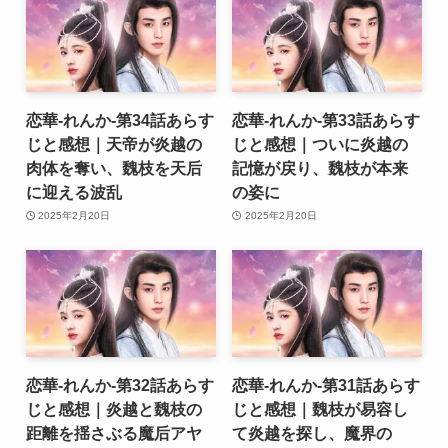
恋華-れんか-第34話あらす
恋華-れんか-第33話あらす
じと感想｜天帝が炎越の
じと感想｜ついに炎越の
肉体を奪い、魏枝を天后
記憶が戻り、魏枝が本来
に迎える波乱
の姿に
2025年2月20日
2025年2月20日
恋華-れんか-第32話あらす
恋華-れんか-第31話あらす
じと感想｜炎越と魏枝の
じと感想｜魏枝が易容し
距離を揺さぶる魔后アヤ
て炎越を探し、魔界の