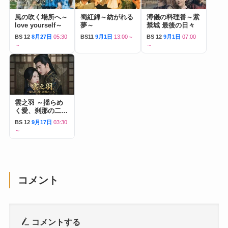
風の吹く場所へ～
蜀紅錦～紡がれる
溥儀の料理番～紫
love yourself～
夢～
禁城 最後の日々
BS 12
8月27日
05:30
BS11
9月1日
13:00～
BS 12
9月1日
07:00
～
～
雲之羽 ～揺らめ
く愛、刹那の二人
～
BS 12
9月17日
03:30
～
コメント
コメントする