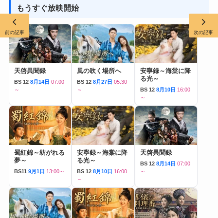
もうすぐ放映開始
前の記事
次の記事
天啓異聞録
風の吹く場所へ
安寧録～海棠に降
る光～
BS 12
8月14日
07:00
BS 12
8月27日
05:30
～
～
BS 12
8月10日
16:00
～
蜀紅錦～紡がれる
安寧録～海棠に降
天啓異聞録
夢～
る光～
BS 12
8月14日
07:00
BS11
9月1日
13:00～
BS 12
8月10日
16:00
～
～