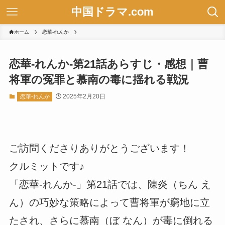
中国ドラマ.com
ホーム
恋華-れんか
恋華-れんか-第21話あらすじ・感想｜曹
将軍の冤罪と慕南の毒に揺れる戦況
2025年2月20日
恋華-れんか
ご訪問くださりありがとうございます！
クルミットです♪
「恋華-れんか-」第21話では、陳炎（ちん え
ん）の巧妙な策略によって曹将軍が窮地に立
たされ、さらに慕南（ぼ なん）が毒に倒れる