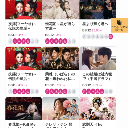
扶揺(フーヤオ)～
惜花芷～星が照ら
星より輝く君へ
このドラマ全
伝説の皇后～
す道～
話一覧
BS 12
13:00～
BS11
04:00～
BS 12
03:30～
月
火
水
木
金
土
日
月
火
水
木
金
土
日
月
火
水
木
金
土
日
扶揺(フーヤオ)～
荊棘（いばら）の
この結婚は社内秘
伝説の皇后～
花～奪われた私～
で（中国ドラマ）
（中国ドラマ）
BS11
04:00～
BS 12
07:00～
BS 12
05:30～
月
火
水
木
金
土
日
月
火
水
木
金
土
日
月
火
水
木
金
土
日
春花焔～Kill Me
テレサ・テン 歌
武則天 -The