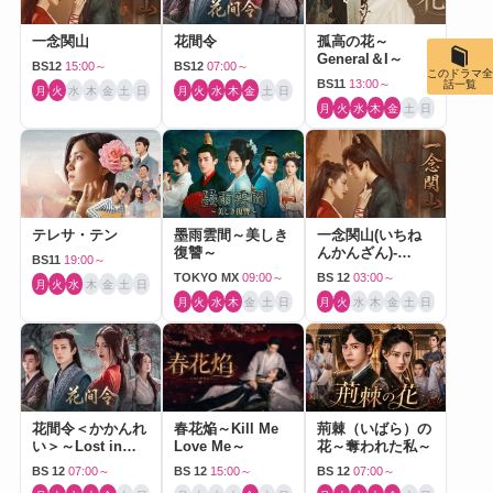
一念関山
花間令
孤高の花～
General＆I～
BS12
15:00～
BS12
07:00～
このドラマ全
BS11
13:00～
話一覧
月
火
水
木
金
土
日
月
火
水
木
金
土
日
月
火
水
木
金
土
日
テレサ・テン
墨雨雲間～美しき
一念関山(いちね
復讐～
んかんざん)-
BS11
19:00～
Journey to Love-
TOKYO MX
09:00～
BS 12
03:00～
月
火
水
木
金
土
日
月
火
水
木
金
土
日
月
火
水
木
金
土
日
花間令＜かかんれ
春花焔～Kill Me
荊棘（いばら）の
い＞～Lost in
Love Me～
花～奪われた私～
Love～
BS 12
07:00～
BS 12
15:00～
BS 12
07:00～