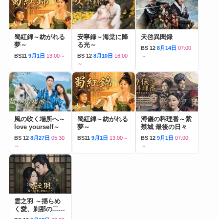
蜀紅錦～紡がれる
安寧録～海棠に降
天啓異聞録
夢～
る光～
BS 12
8月14日
07:00
BS11
9月1日
13:00～
BS 12
8月10日
16:00
～
～
風の吹く場所へ～
蜀紅錦～紡がれる
溥儀の料理番～紫
love yourself～
夢～
禁城 最後の日々
BS 12
8月27日
05:30
BS11
9月1日
13:00～
BS 12
9月1日
07:00
～
～
雲之羽 ～揺らめ
く愛、刹那の二人
～