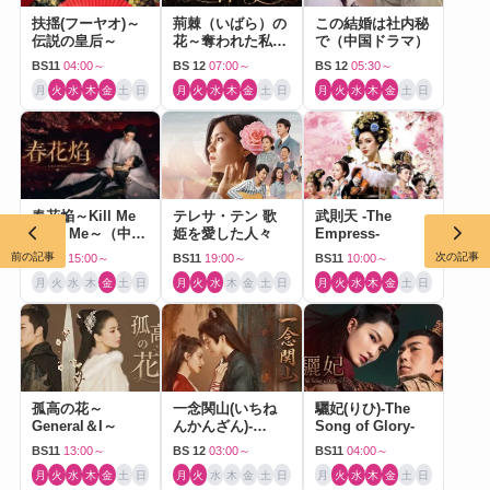
扶揺(フーヤオ)～
荊棘（いばら）の
この結婚は社内秘
伝説の皇后～
花～奪われた私～
で（中国ドラマ）
（中国ドラマ）
BS11
04:00～
BS 12
07:00～
BS 12
05:30～
月
火
水
木
金
土
日
月
火
水
木
金
土
日
月
火
水
木
金
土
日
春花焔～Kill Me
テレサ・テン 歌
武則天 -The
Love Me～（中国
姫を愛した人々
Empress-
ドラマ）
前の記事
次の記事
BS 12
15:00～
BS11
19:00～
BS11
10:00～
月
火
水
木
金
土
日
月
火
水
木
金
土
日
月
火
水
木
金
土
日
孤高の花～
一念関山(いちね
驪妃(りひ)-The
General＆I～
んかんざん)-
Song of Glory-
Journey to Love-
BS11
13:00～
BS 12
03:00～
BS11
04:00～
月
火
水
木
金
土
日
月
火
水
木
金
土
日
月
火
水
木
金
土
日