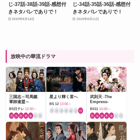
じ-37話-38話-39話-感想付
じ-34話-35話-36話-感想付
きネタバレでありで！
きネタバレでありで！
2020年9月14日
2020年9月11日
放映中の華流ドラマ
三国志～司馬懿
星より輝く君へ
武則天 -The
軍師連盟～
Empress-
BS 12
13:00～
BS日テレ
12:00～
BS11
10:00～
月
火
水
木
金
土
日
月
火
水
木
金
土
日
月
火
水
木
金
土
日