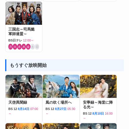
三国志～司馬懿
軍師連盟～
BS日テレ
12:00～
月
火
水
木
金
土
日
もうすぐ放映開始
天啓異聞録
風の吹く場所へ
安寧録～海棠に降
る光～
BS 12
8月14日
07:00
BS 12
8月27日
05:30
～
～
BS 12
8月10日
16:00
～