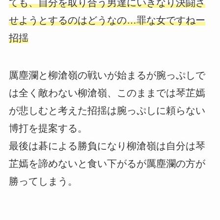
ても、自分を取り合う男達にいきなり決闘さ
せようとするのはどうなの…罪な女ですねー
招揺
厲塵瀾と柳滄嶺の戦いが始まるが腕っぷしで
は全く敵わない柳滄嶺、このままでは琴芷嫣
が悲しむと考えた招揺は腕っぷしに頼らない
博打を提案する。
最後は碁による勝負になり柳滄嶺は自分は琴
芷嫣を諦めないと食い下がるが厲塵瀾の方が
勝ってしまう。