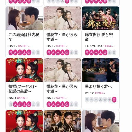
月
火
水
木
金
土
日
月
火
水
木
金
土
日
月
火
水
木
金
土
日
この結婚は社内秘
惜花芷～星が照ら
錦衣夜行 愛と密
で
す道～
命
BS 12
05:30～
BS 12
03:30～
TOKYO MX
11:04～
月
火
水
木
金
土
日
月
火
水
木
金
土
日
月
火
水
木
金
土
日
扶揺(フーヤオ)～
惜花芷～星が照ら
星より輝く君へ
伝説の皇后～
す道～
BS 12
13:00～
BS11
04:00～
BS 12
03:30～
月
火
水
木
金
土
日
月
火
水
木
金
土
日
月
火
水
木
金
土
日