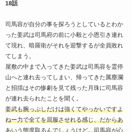
18話
司馬容が自分の事を探ろうとしているとわか
った姜武は司馬府の前に小毅と小恩引き連れ
て現れ、暗羅衛がそれを迎撃するが全員敗れ
てしまう。
屋敷の中まで入ってきた姜武は司馬容を霊停
山へと連れ去ってしまい、帰ってきた厲塵瀾
と招揺はその惨劇を見て残った月珠に司馬容
が連れ去られたことを聞く。
姜武も腕っぷしだけは強くてやっかいですよ
ねー力で全てを屈服させれる感じ、だからあ
あいう態度取るんでしょうけど。司馬容が心