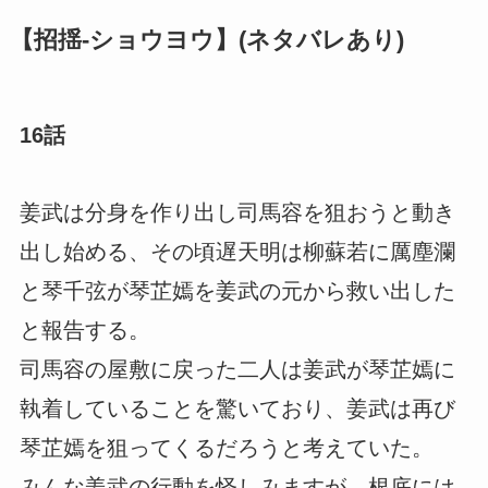
【招揺-ショウヨウ】(ネタバレあり)
16話
姜武は分身を作り出し司馬容を狙おうと動き
出し始める、その頃遅天明は柳蘇若に厲塵瀾
と琴千弦が琴芷嫣を姜武の元から救い出した
と報告する。
司馬容の屋敷に戻った二人は姜武が琴芷嫣に
執着していることを驚いており、姜武は再び
琴芷嫣を狙ってくるだろうと考えていた。
みんな姜武の行動を怪しみますが、根底には