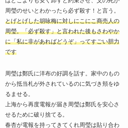
はどこよりも安く卸すと約束させ、父の死が
周瑩のせいとわかったら必ず殺す！と言う。
とげとげした胡咏梅に対しにこにこ商売人の
周瑩。「必ず殺す」と言われた後もさわやか
に「私に非があればどうぞ」ってすごい胆力
です
周瑩は鄭氏に洋布の好調を話す。家中のもの
から抵当札が外されているのに気づき頬をゆ
るませる。
上海から再度電報が届き周瑩は鄭氏を安心さ
せるために破り捨てる。
春杏が電報を持ってきてくれ周瑩は貼り合わ