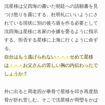
沈星移は父四海の書いた朝廷への請願書を見
つけ怒りを露にする。杜明礼にいいようにさ
れている現状に別の後ろ盾を作る必要として
沈四海は星移に名家の令嬢を娶るように指示
する。拒否する星移に上海に行くように命ず
る。
自分はもう逃げられない・・・せめて星移
は・・・お父さんの苦しい胸の内伝わったで
しょうか？
外に出ると周老四が拳骨で星移を叩き再度肋
骨が折れ苦しむ。そこで沈星移が周瑩をかば