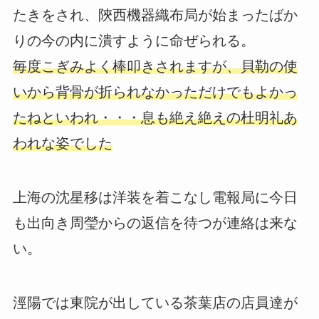
たきをされ、陝西機器織布局が始まったばか
りの今の内に潰すように命ぜられる。
毎度こぎみよく棒叩きされますが、貝勒の使
いから背骨が折られなかっただけでもよかっ
たねといわれ・・・息も絶え絶えの杜明礼あ
われな姿でした
上海の沈星移は洋装を着こなし電報局に今日
も出向き周瑩からの返信を待つが連絡は来な
い。
涇陽では東院が出している茶葉店の店員達が