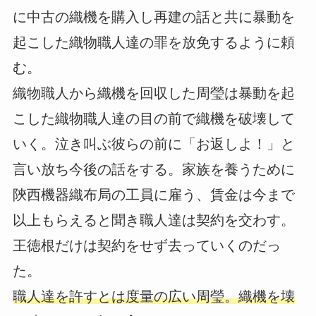
に中古の織機を購入し再建の話と共に暴動を
起こした織物職人達の罪を放免するように頼
む。
織物職人から織機を回収した周瑩は暴動を起
こした織物職人達の目の前で織機を破壊して
いく。泣き叫ぶ彼らの前に「お返しよ！」と
言い放ち今後の話をする。家族を養うために
陝西機器織布局の工員に雇う、賃金は今まで
以上もらえると聞き職人達は契約を交わす。
王徳根だけは契約をせず去っていくのだっ
た。
職人達を許すとは度量の広い周瑩。織機を壊