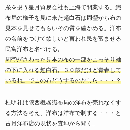
糸を扱う星月貿易会社も上海で開業する。織
布局の様子を見に来た趙白石は周瑩から布の
見本を見せてもらいその質を確かめる。洋布
の名前をつけて欲しいと言われ民を富ませる
民富洋布と名づける。
周瑩がさわった見本の布の一部をこっそり袖
の下に入れる趙白石。３０歳だけど青春して
いるね。でこの布どうするのかしら・・・？
杜明礼は陝西機器織布局の洋布を売れなくす
る方法を考え、洋布は洋布で制する・・・と
古月洋布店の現状を査坤から聞く。