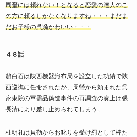
周瑩には頼れない！となると恋愛の達人のこ
の方に頼るしかなくなりますね・・・まだま
だお子様の呉漪かわいい・・・
４８話
趙白石は陝西機器織布局を設立した功績で陝
西巡撫に任命されたが、周瑩から頼まれた呉
家東院の軍需品偽造事件の再調査の奏上は張
長清により差し止められてしまう。
杜明礼は貝勒からお叱りを受け罰として棒た