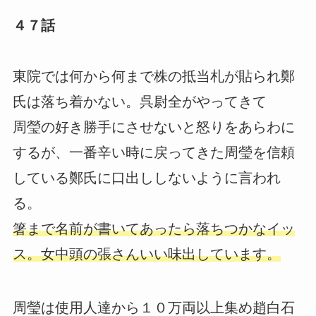
４７話
東院では何から何まで株の抵当札が貼られ鄭
氏は落ち着かない。呉尉全がやってきて
周瑩の好き勝手にさせないと怒りをあらわに
するが、一番辛い時に戻ってきた周瑩を信頼
している鄭氏に口出ししないように言われ
る。
箸まで名前が書いてあったら落ちつかなイッ
ス。女中頭の張さんいい味出しています。
周瑩は使用人達から１０万両以上集め趙白石