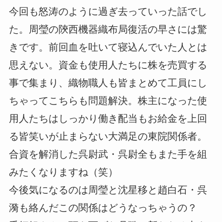
今回も怒涛のように過ぎ去っていった話でし
た。周瑩の陝西機器織布局復活の早さには驚
きです。前回血を吐いて寝込んでいた人とは
思えない。資金も使用人たちに株を売買する
事で集まり、織物職人も皆まとめて工員にし
ちゃってこちらも問題解決。株主になった使
用人たちはしっかり働き配当もお給金を上回
る皆笑いが止まらない大満足の東院関係者。
合資を解消した呉尉武・呉尉全もまた手を組
みたくなりますね（笑）
今後気になるのは周瑩と沈星移と趙白石・呉
漪も絡んだこの関係はどうなっちゃうの？