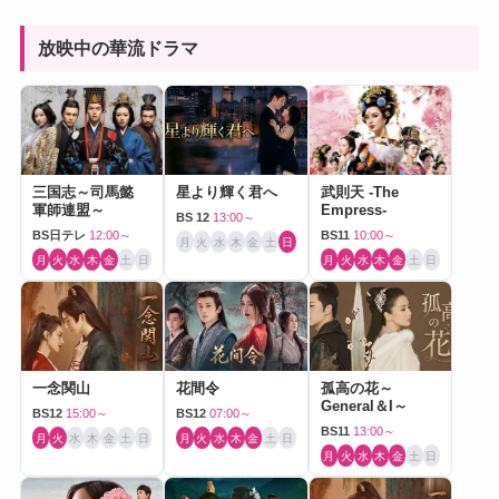
放映中の華流ドラマ
三国志～司馬懿
星より輝く君へ
武則天 -The
軍師連盟～
Empress-
BS 12
13:00～
BS日テレ
12:00～
BS11
10:00～
月
火
水
木
金
土
日
月
火
水
木
金
土
日
月
火
水
木
金
土
日
一念関山
花間令
孤高の花～
General＆I～
BS12
15:00～
BS12
07:00～
BS11
13:00～
月
火
水
木
金
土
日
月
火
水
木
金
土
日
月
火
水
木
金
土
日