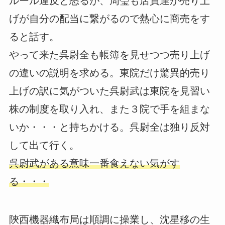
ルール違反と怒るが、周瑩も店員達が売り上
げが自分の配当に繋がるので熱心に商売をす
ると話す。
やって来た呉尉全も帳簿を見せつつ売り上げ
の違いの説明を求める。東院だけ驚異的売り
上げの訳に気がついた呉尉武は東院を見習い
株の制度を取り入れ、また３院で手を組まな
いか・・・と持ちかける。呉尉全は独り反対
して出て行く。
呉尉武がある意味一番食えない気がす
る・・・
陝西機器織布局は順調に操業し、沈星移の生