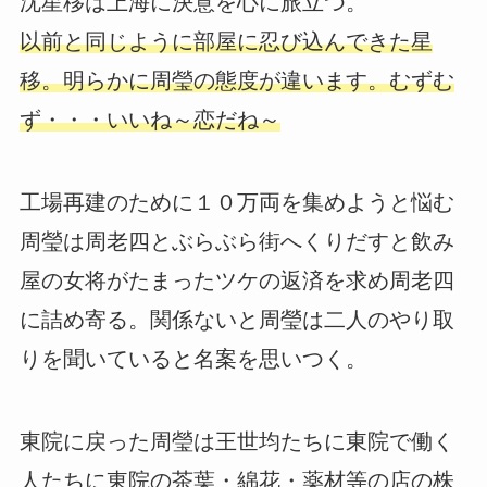
沈星移は上海に決意を心に旅立つ。
以前と同じように部屋に忍び込んできた星
移。明らかに周瑩の態度が違います。むずむ
ず・・・いいね～恋だね～
工場再建のために１０万両を集めようと悩む
周瑩は周老四とぶらぶら街へくりだすと飲み
屋の女将がたまったツケの返済を求め周老四
に詰め寄る。関係ないと周瑩は二人のやり取
りを聞いていると名案を思いつく。
東院に戻った周瑩は王世均たちに東院で働く
人たちに東院の茶葉・綿花・薬材等の店の株