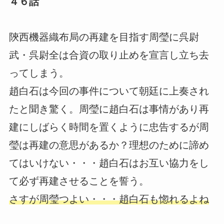
４６話
陝西機器織布局の再建を目指す周瑩に呉尉
武・呉尉全は合資の取り止めを宣言し立ち去
ってしまう。
趙白石は今回の事件について朝廷に上奏され
たと聞き驚く。周瑩に趙白石は事情があり再
建にしばらく時間を置くように忠告するが周
瑩は再建の意思があるか？理想のために諦め
てはいけない・・・趙白石はお互い協力をし
て必ず再建させることを誓う。
さすが周瑩つよい・・・趙白石も惚れるよね