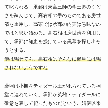
て叱られる。承鄞は東宮三師の李士卿のくど
さを疎んじて、高右相の手のものである房世
清を重用し、高家では承鄞の内実は愚昧なの
ではと思い始める。高右相は房世清を利用し
て、承鄞に知恵を授けている黒幕を探し出そ
うとする。
他は騙せても、高右相はそんなに簡単には騙
されないようですね
裴照は小楓をティダール王が祀られている祠
堂に連れていく。承鄞が英雄・ティダールに
敬意を表して祀ったものだという。婚儀以来