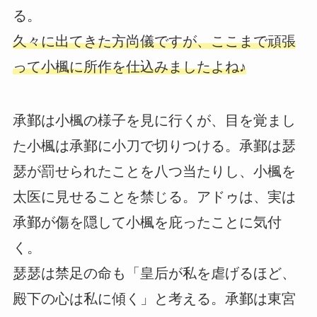
る。
久々に出てきた方尚儀ですが、ここまで頑張
って小楓に所作を仕込みましたよね♪
承鄞は小楓の様子を見に行くが、目を覚まし
た小楓は承鄞に小刀で切りつける。承鄞は瑟
瑟が罰せられたことを八つ当たりし、小楓を
太医に見せることを禁じる。アドゥは、実は
承鄞が傷を隠して小楓を庇ったことに気付
く。
瑟瑟は禁足の命も「皇后が私を虐げるほど、
殿下の心は私に傾く」と考える。承鄞は東宮