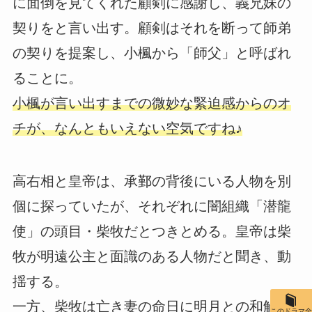
に面倒を見てくれた顧剣に感謝し、義兄妹の
契りをと言い出す。顧剣はそれを断って師弟
の契りを提案し、小楓から「師父」と呼ばれ
ることに。
小楓が言い出すまでの微妙な緊迫感からのオ
チが、なんともいえない空気ですね♪
高右相と皇帝は、承鄞の背後にいる人物を別
個に探っていたが、それぞれに闇組織「潜龍
使」の頭目・柴牧だとつきとめる。皇帝は柴
牧が明遠公主と面識のある人物だと聞き、動
揺する。
一方、柴牧は亡き妻の命日に明月との和解を
このドラマ全