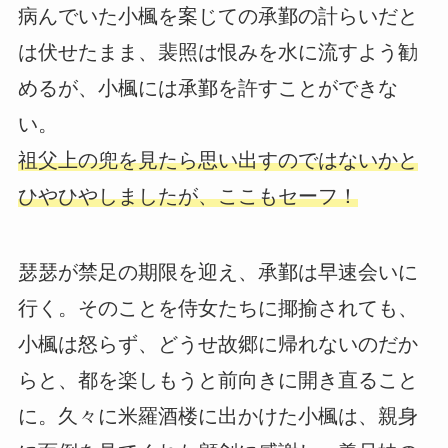
病んでいた小楓を案じての承鄞の計らいだと
は伏せたまま、裴照は恨みを水に流すよう勧
めるが、小楓には承鄞を許すことができな
い。
祖父上の兜を見たら思い出すのではないかと
ひやひやしましたが、ここもセーフ！
瑟瑟が禁足の期限を迎え、承鄞は早速会いに
行く。そのことを侍女たちに揶揄されても、
小楓は怒らず、どうせ故郷に帰れないのだか
らと、都を楽しもうと前向きに開き直ること
に。久々に米羅酒楼に出かけた小楓は、親身