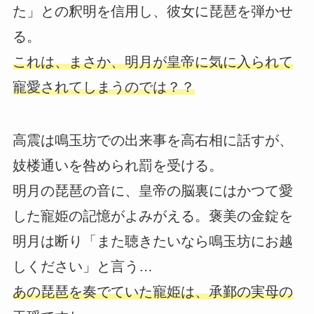
た」との釈明を信用し、彼女に琵琶を弾かせ
る。
これは、まさか、明月が皇帝に気に入られて
寵愛されてしまうのでは？？
高震は鳴玉坊での出来事を高右相に話すが、
妓楼通いを咎められ罰を受ける。
明月の琵琶の音に、皇帝の脳裏にはかつて愛
した寵姫の記憶がよみがえる。褒美の金錠を
明月は断り「また聴きたいなら鳴玉坊にお越
しください」と言う…
あの琵琶を奏でていた寵姫は、承鄞の実母の