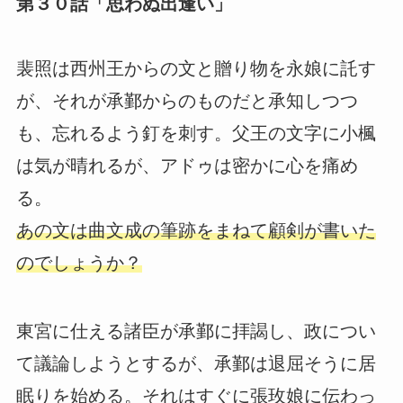
第３０話「思わぬ出逢い」
裴照は西州王からの文と贈り物を永娘に託す
が、それが承鄞からのものだと承知しつつ
も、忘れるよう釘を刺す。父王の文字に小楓
は気が晴れるが、アドゥは密かに心を痛め
る。
あの文は曲文成の筆跡をまねて顧剣が書いた
のでしょうか？
東宮に仕える諸臣が承鄞に拝謁し、政につい
て議論しようとするが、承鄞は退屈そうに居
眠りを始める。それはすぐに張玫娘に伝わっ