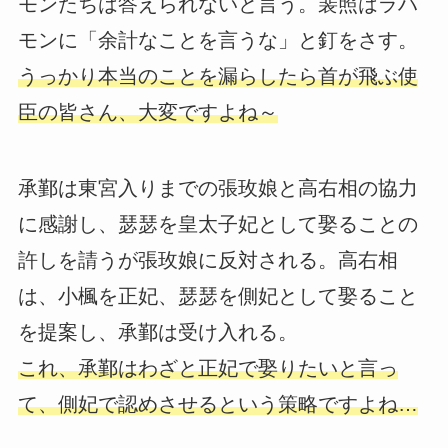
モンたちは答えられないと言う。裴照はラハ
モンに「余計なことを言うな」と釘をさす。
うっかり本当のことを漏らしたら首が飛ぶ使
臣の皆さん、大変ですよね～
承鄞は東宮入りまでの張玫娘と高右相の協力
に感謝し、瑟瑟を皇太子妃として娶ることの
許しを請うが張玫娘に反対される。高右相
は、小楓を正妃、瑟瑟を側妃として娶ること
を提案し、承鄞は受け入れる。
これ、承鄞はわざと正妃で娶りたいと言っ
て、側妃で認めさせるという策略ですよね…