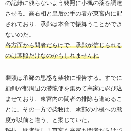
の記録に残らないよう裴照に小楓の薬を調達
させる。高右相と皇后の手の者が東宮内に配
されており、承鄞は本音で振舞うことができ
ないのだ。
各方面から間者だらけで、承鄞が信じられる
のは裴照だけなのかもしれませんね
裴照は承鄞の思惑を柴牧に報告する。すでに
顧剣が都周辺の潜龍使を集めて高家に忍び込
ませており、東宮内の間者の排除も進めるこ
とに。その一方で柴牧は、承鄞の小楓への態
度が以前と違う、と案じていた。
秘技、間者返し！東宮も高家も間者だらけで