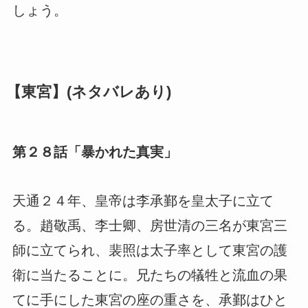
しょう。
【東宮】(ネタバレあり)
第２８話「暴かれた真実」
天通２４年、皇帝は李承鄞を皇太子に立て
る。趙敬禹、李士卿、房世清の三名が東宮三
師に立てられ、裴照は太子率として東宮の護
衛に当たることに。兄たちの犠牲と流血の果
てに手にした東宮の座の重さを、承鄞はひと