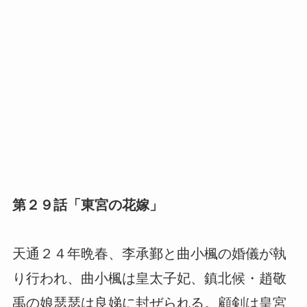
第２９話「東宮の花嫁」
天通２４年晩春、李承鄞と曲小楓の婚儀が執
り行われ、曲小楓は皇太子妃、鎮北候・趙敬
禹の娘瑟瑟は良娣に封ぜられる。顧剣は皇宮