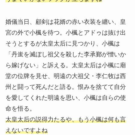
婚儀当日、顧剣は花婿の赤い衣装を纏い、皇
宮の外で小楓を待つ。小楓とアドゥは抜け出
そうとするが太皇太后に見つかり、小楓は
「丹蚩を滅ぼし祖父を殺した李承鄞が憎いか
ら嫁げない」と訴える。太皇太后は小楓に廟
堂の位牌を見せ、明遠の大祖父・李仁牧は西
州と闘って死んだと語る。恨みを捨てて自分
を愛してくれた明遠を思い、小楓は自らの使
命を悟る。
太皇太后の説得力たるや、もう小楓は何も言
えないですよね