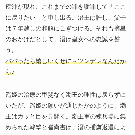
疾沖が現れ、これまでの罪を謝罪して「ここ
に戻りたい」と申し出る。溍王は許し、父子
は７年越しの和解にこぎつける。それも摘星
のおかげだとして、溍は皇女への忠誠を誓
う。
パパったら嬉しいくせに～ツンデレなんだか
ら♪
遥姫の治療の甲斐なく渤王の理性は戻らずに
いたが、遥姫の願いが通じたかのように、渤
王はカッと目を見開く。渤王軍の練兵場に集
められた韓擎と崔尚書は、溍の捕虜返還によ