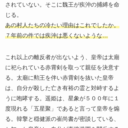
されていない。そこに魏王が疾沖の捕縛を命
じる。
あの村人たちの冷たい理由はこれでしたか。
７年前の件では疾沖は悪くないような…
これ以上の離反者が出ないよう、皇帝は太廟
に祀られている赤霄剣を取って親征を決意す
る。太廟に勲王を伴い赤霄剣を抜いた皇帝
は、自分が殺した亡き有裕の霊と対峙するよ
うに咆哮する。遥姫は、星象が５００年に１
度現れる「五星聚」であると言って皇帝を煽
る。韓擎と穏健派の崔尚書が密談している、