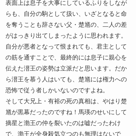
表面上は息子を大事にしているふりをしなが
らも、自分の駒として扱い、いざとなると命
を奪うことも辞さない父・楚馗の、二人の差
がはっきり出てしまったように思われます。
自分が悪者となって恨まれても、君主として
の筋を通すことで、最終的には息子に親心を
伝えた溍王の姿勢は立派だと思います。だか
ら溍王を慕う人はいても、楚馗には権力への
恐怖で従う者しかいないのですよね。
そして大兄上・有裕の死の真相は、やはり楚
馗が黒幕だったのですね！馬瑛のせいにして
摘星と渤王の仲を裂いたのは嘘だったわけ
で、渤王が全身殺気立つのも無理はないで