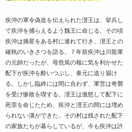
疾沖の軍令偽造を伝えられた溍王は、挙兵し
て疾沖を捕らえるよう魏王に命じる。その頃
疾沖は摘星をある村に連れて行き、溍王との
確執のいきさつを語る。７年前疾沖は川龍軍
の元帥だったが、母危篤の報に気を利かせた
配下が疾沖を酔いつぶし、泰元に送り届け
る。しかし臨終には間に合わず、軍営は奇襲
を受け惨敗を喫する。溍王は激怒して配下に
死罪を命じたため、疾沖と溍王の間には埋め
られない溝ができた。その村は残された配下
の家族たちが暮らしているが、今も疾沖は許