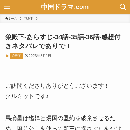
中国ドラマ.com
ホーム
狼殿下
狼殿下-あらすじ-34話-35話-36話-感想付
きネタバレでありで！
2023年2月1日
狼殿下
ご訪問くださりありがとうございます！
クルミットです♪
馬摘星は迄貚と煬国の盟約を破棄させるた
め、屛芫公主を使って新王に揺さぶりをかけ