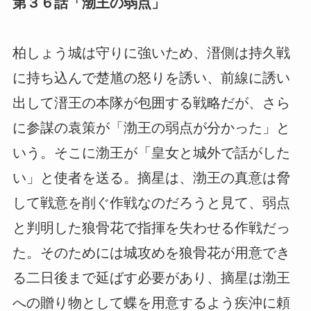
第３６話「渤王の弱点」
柏しょう城は守りに強いため、溍側は持久戦
に持ち込んで楚馗の怒りを誘い、前線に誘い
出して溍王の本隊が包囲する戦略だが、さら
に参謀の袁策が「渤王の弱点が分かった」と
いう。そこに渤王が「皇女と城外で話がした
い」と使者を送る。摘星は、渤王の真意は脅
して戦意を削ぐ作戦なのだろうと見て、弱点
と判明した狼骨花で指揮を失わせる作戦だっ
た。そのためには城攻めを狼骨花が用意でき
る二日後まで延ばす必要があり、摘星は渤王
への贈り物として蝶を用意するよう疾沖に頼