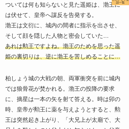
話一覧
ついては何も知らないと見た遥姫は、渤王に
は伏せて、皇帝へ謀反を告発する。
渤王は文衍に、城内の間者に指示を出させ、
そして顔を隠した人物と密会していた…
あれは勲王ですよね。渤王のためを思った遥
姫の裏切りは、逆に渤王を苦しめることに…
柏しょう城の大戦の朝、両軍衝突を前に城内
では狼骨花が焚かれる。渤王の投降の要求
に、摘星は一本の矢を射て答える。時は卯の
時、皇帝が勲王に薬を与えようとすると、勲
王は突然起き上がり、「大兄上が太廟で、大