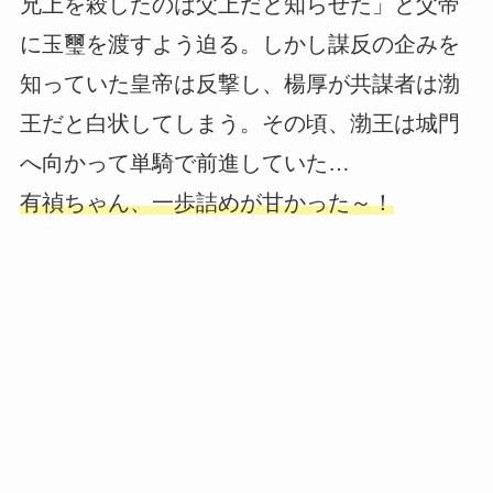
兄上を殺したのは父上だと知らせた」と父帝
に玉璽を渡すよう迫る。しかし謀反の企みを
知っていた皇帝は反撃し、楊厚が共謀者は渤
王だと白状してしまう。その頃、渤王は城門
へ向かって単騎で前進していた…
有禎ちゃん、一歩詰めが甘かった～！