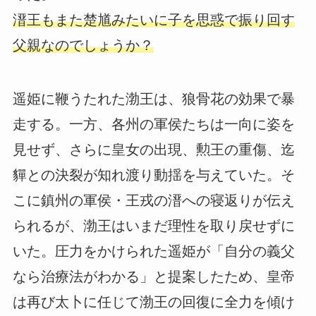
溍王もまた楚馗みたいに子を思惑で振り回す
父親なのでしょうか？
遥姫に鞭うたれた渤王は、狼骨花の効果で暴
走する。一方、各州の軍侯たちは一向に姿を
見せず、さらに皇女の出現、勲王の重傷、迄
貚との決裂が知れ渡り動揺を与えていた。そ
こに鎮州の軍侯・王戎の溍への寝返りが伝え
られるが、渤王はいまだ理性を取り戻せずに
いた。圧力をかけられた遥姫が「自分の義父
なら治療法がわかる」と提案したため、皇帝
は再び太卜に任じて渤王の回復に全力を傾け