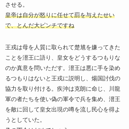
させる。
皇帝は自分が怒りに任せて罰を与えたせい
で、とんだ大ピンチですね
王戎は母を人質に取られて楚馗を嫌ってきた
ことを溍王に語り、皇女をどうするつもりな
のか真意を問いただす。溍王は悪に手を染め
るつもりはないと王戎に説明し、煬国討伐の
協力を取り付ける。疾沖は克朗に命じ、川龍
軍の者たちを使い偽の軍令で兵を集め、溍王
を敵に回して皇女出現の噂を流し民心を得よ
うとしていた。