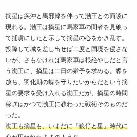
摘星は疾沖と馬邪韓を伴って渤王との面談に
現れる。渤王は摘星に馬家軍の間者を見破っ
て捕虜にしたと示して摘星の心をかき乱す。
投降して城を差し出せば二度と国境を侵さな
いが、さもなければ馬家軍は根絶やしだと言
う渤王に、摘星は二日の猶予を求める。蝶を
放ち、羽化期の蝶を守りたいからだという摘
星の要求を受け入れる渤王だが、摘星の時間
稼ぎはかつて渤王に教わった戦術そのものだ
った。
渤王も摘星も、いまだに「狼仔と星」時代に
心が囚われたままのような…