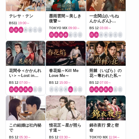
テレサ・テン
墨雨雲間～美しき
一念関山(いちね
復讐～
んかんざん)-
BS11
19:00～
Journey to Love-
TOKYO MX
09:00～
BS 12
03:00～
月
火
水
木
金
土
日
月
火
水
木
金
土
日
月
火
水
木
金
土
日
花間令＜かかんれ
春花焔～Kill Me
荊棘（いばら）の
い＞～Lost in
Love Me～
花～奪われた私～
Love～
BS 12
07:00～
BS 12
15:00～
BS 12
07:00～
月
火
水
木
金
土
日
月
火
水
木
金
土
日
月
火
水
木
金
土
日
この結婚は社内秘
惜花芷～星が照ら
錦衣夜行 愛と密
で
す道～
命
BS 12
05:30～
BS 12
03:30～
TOKYO MX
11:04～