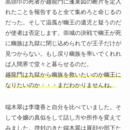
黒頭巾の死者が越龍門に蓬莱図の断片を定入
れたことを報告すると全て集めろと命じるの
だった。そして温孤が幽王の遺児と疑うのだ
が使者は否定します。崇城の決戦で幽王が死
に幽族は九獄に閉じ込められてが王子だけが
見つからない。もし戻り幽族を率いでくれれ
ば人間界で堂々と暮らせるのだ。
越龍門は九獄から幽族を救いたいのか幽王に
なりたいのか・・・まだわかりませんね。
端木翠は李瓊香と自分を比べていました。そ
して令嬢の真似をして話し方や所作を変えて
みました。啓封のきた端木翠は展顔や部下た