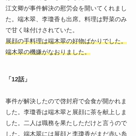
江文卿が事件解決の慰労会を開いてくれまし
た。端木翠、李瓊香も出席。料理は野菜のみ
で甘く味付けされていた。
展顔の手料理は端木翠の好物ばかりでした。
端木翠の機嫌がなおりました。
「12話」
事件が解決したので啓封府で会食が開かれま
した。李瓊香は端木翠と展顔に茶を献上しま
した。二人は職務を果たしただけと言うので
した。端木翠には展顔と李瓊香がまだ赤い糸