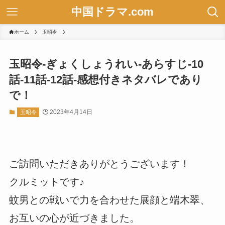
中国ドラマ.com
ホーム
玉昭令
玉昭令-ぎょくしょうれい-あらすじ-10
話-11話-12話-感想付きネタバレであり
で！
2023年4月14日
玉昭令
ご訪問いただきありがとうございます！
クルミットです♪
蚊男との戦いで力を合わせた展顔と端木翠、
お互いの心が近づきました。