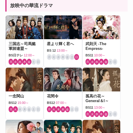
放映中の華流ドラマ
三国志～司馬懿
星より輝く君へ
武則天 -The
軍師連盟～
Empress-
BS 12
13:00～
BS日テレ
12:00～
BS11
10:00～
月
火
水
木
金
土
日
月
火
水
木
金
土
日
月
火
水
木
金
土
日
一念関山
花間令
孤高の花～
General＆I～
BS12
15:00～
BS12
07:00～
BS11
13:00～
月
火
水
木
金
土
日
月
火
水
木
金
土
日
月
火
水
木
金
土
日