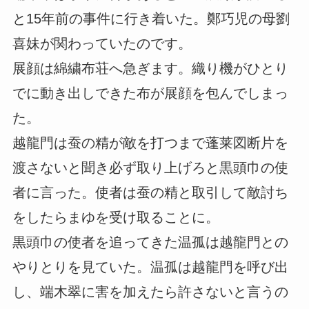
と15年前の事件に行き着いた。鄭巧児の母劉
喜妹が関わっていたのです。
展顔は綿繍布荘へ急ぎます。織り機がひとり
でに動き出しできた布が展顔を包んでしまっ
た。
越龍門は蚕の精が敵を打つまで蓬莱図断片を
渡さないと聞き必ず取り上げろと黒頭巾の使
者に言った。使者は蚕の精と取引して敵討ち
をしたらまゆを受け取ることに。
黒頭巾の使者を追ってきた温孤は越龍門との
やりとりを見ていた。温孤は越龍門を呼び出
し、端木翠に害を加えたら許さないと言うの