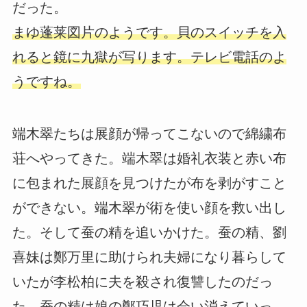
だった。
まゆ蓬莱図片のようです。貝のスイッチを入
れると鏡に九獄が写ります。テレビ電話のよ
うですね。
端木翠たちは展顔が帰ってこないので綿繍布
荘へやってきた。端木翠は婚礼衣装と赤い布
に包まれた展顔を見つけたが布を剥がすこと
ができない。端木翠が術を使い顔を救い出し
た。そして蚕の精を追いかけた。蚕の精、劉
喜妹は鄭万里に助けられ夫婦になり暮らして
いたが李松柏に夫を殺され復讐したのだっ
た。蚕の精は娘の鄭巧児は会い消えていっ