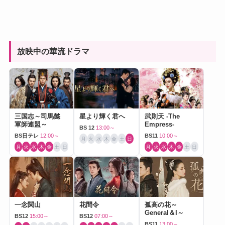
放映中の華流ドラマ
三国志～司馬懿
星より輝く君へ
武則天 -The
軍師連盟～
Empress-
BS 12
13:00～
BS日テレ
12:00～
BS11
10:00～
月
火
水
木
金
土
日
月
火
水
木
金
土
日
月
火
水
木
金
土
日
一念関山
花間令
孤高の花～
General＆I～
BS12
15:00～
BS12
07:00～
BS11
13:00～