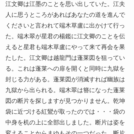
江文卿は江墨のことを思い出していた。江夫
人に思うところがあればあなたの道を進んで
くださいと言われて端木草盧に出かけて行っ
た。端木翠が星君の楊鑑に江文卿のことを伝
えると星君も端木草盧にやって来て再会を果
たした。江文卿は越龍門は蓬莱図を狙ってい
る。これは蓬莱への扉を開くと同時に九獄を
封じる力がある。蓬莱図が消滅すれば幽族は
九獄から出られる。端木翠は簪になった蓬莱
図の断片を探しますが見つかりません。乾坤
袋に近づける紅鸞が取ったのでは・・・袋の
中身を机の上に全部出しました。断片は姿を
変えることからまゆもその一つだった。断片