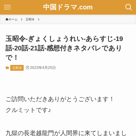
中国ドラマ.com
ホーム
玉昭令
玉昭令-ぎょくしょうれい-あらすじ-19
話-20話-21話-感想付きネタバレであり
で！
2023年4月25日
玉昭令
ご訪問いただきありがとうございます！
クルミットです♪
九獄の長老越龍門が人間界に来てしまいまし