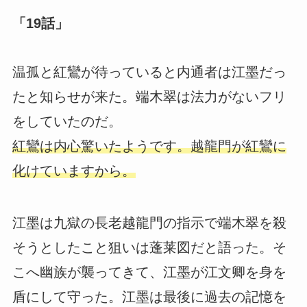
「19話」
温孤と紅鸞が待っていると内通者は江墨だっ
たと知らせが来た。端木翠は法力がないフリ
をしていたのだ。
紅鸞は内心驚いたようです。越龍門が紅鸞に
化けていますから。
江墨は九獄の長老越龍門の指示で端木翠を殺
そうとしたこと狙いは蓬莱図だと語った。そ
こへ幽族が襲ってきて、江墨が江文卿を身を
盾にして守った。江墨は最後に過去の記憶を