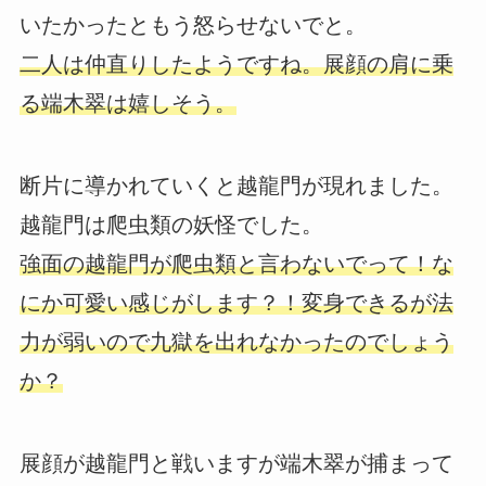
いたかったともう怒らせないでと。
二人は仲直りしたようですね。展顔の肩に乗
る端木翠は嬉しそう。
断片に導かれていくと越龍門が現れました。
越龍門は爬虫類の妖怪でした。
強面の越龍門が爬虫類と言わないでって！な
にか可愛い感じがします？！変身できるが法
力が弱いので九獄を出れなかったのでしょう
か？
展顔が越龍門と戦いますが端木翠が捕まって