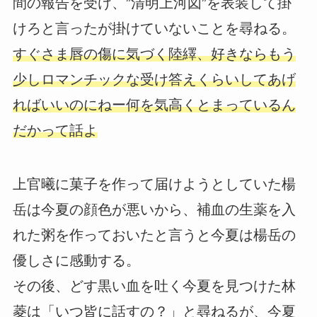
間の報告を受け、”清明上河図”を表装して掛
けろと言ったが掛けていないことを尋ねる。
すぐさま唇の傷に気づく陸繹、好きならもう
少しロマンチックな受け答えくらいしてあげ
ればいいのにねー何を気高くとまっているん
だかって話よ
上官曦に菓子を作って届けようとしていた楊
岳は今夏の顔色が悪いから、補血の生薬を入
れた粥を作っておいたと言うと今夏は楊岳の
優しさに感動する。
その後、どす黒い血を吐く今夏を見つけた林
菱は「いつ皆に話すの？」と尋ねるが、今夏