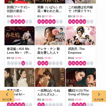
扶揺(フーヤオ)～
荊棘（いばら）の
この結婚は社内秘
伝説の皇后～
花～奪われた私～
で（中国ドラマ）
（中国ドラマ）
BS11
04:00～
BS 12
07:00～
BS 12
05:30～
月
火
水
木
金
土
日
月
火
水
木
金
土
日
月
火
水
木
金
土
日
春花焔～Kill Me
テレサ・テン 歌
武則天 -The
Love Me～（中国
姫を愛した人々
Empress-
ドラマ）
BS 12
15:00～
BS11
19:00～
BS11
10:00～
月
火
水
木
金
土
日
月
火
水
木
金
土
日
月
火
水
木
金
土
日
孤高の花～
一念関山(いちね
驪妃(りひ)-The
General＆I～
んかんざん)-
Song of Glory-
Journey to Love-
前の記事
次の記事
BS11
13:00～
BS 12
03:00～
BS11
04:00～
月
火
水
木
金
土
日
月
火
水
木
金
土
日
月
火
水
木
金
土
日