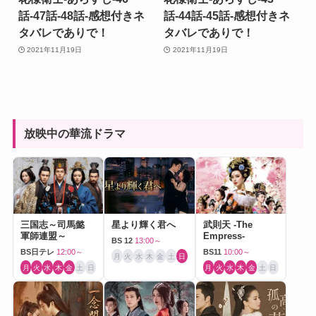
話-47話-48話-感想付きネ
話-44話-45話-感想付きネ
タバレでありで！
タバレでありで！
2021年11月19日
2021年11月19日
放映中の華流ドラマ
三国志～司馬懿
星より輝く君へ
武則天 -The
軍師連盟～
Empress-
BS 12
13:00～
BS日テレ
12:00～
BS11
10:00～
月
火
水
木
金
土
日
月
火
水
木
金
土
日
月
火
水
木
金
土
日