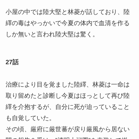
小屋の中では陸大堅と林菱が話しており、陸
繹の毒はやっかいで今夏の体内で血清を作る
しか無いと言われ陸大堅は驚く。
27話
治療により目を覚ました陸繹、林菱は一命は
取り留めたと診断し今夏はほっとして再び陸
繹を介抱するが、自分に死が迫っていること
も自覚していた。
その頃、厳府に厳世蕃が戻り厳風から居ない