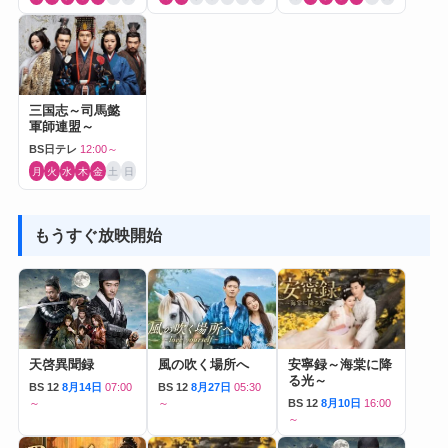
三国志～司馬懿
軍師連盟～
BS日テレ
12:00～
月
火
水
木
金
土
日
もうすぐ放映開始
天啓異聞録
風の吹く場所へ
安寧録～海棠に降
る光～
BS 12
8月14日
07:00
BS 12
8月27日
05:30
～
～
BS 12
8月10日
16:00
～