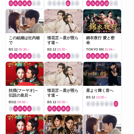
月
火
水
木
金
土
日
月
火
水
木
金
土
日
月
火
水
木
金
土
日
この結婚は社内秘
惜花芷～星が照ら
錦衣夜行 愛と密
で
す道～
命
BS 12
05:30～
BS 12
03:30～
TOKYO MX
11:04～
月
火
水
木
金
土
日
月
火
水
木
金
土
日
月
火
水
木
金
土
日
扶揺(フーヤオ)～
惜花芷～星が照ら
星より輝く君へ
伝説の皇后～
す道～
BS 12
13:00～
BS11
04:00～
BS 12
03:30～
月
火
水
木
金
土
日
月
火
水
木
金
土
日
月
火
水
木
金
土
日