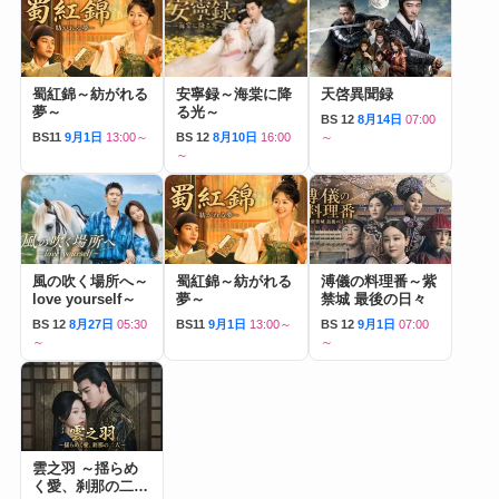
蜀紅錦～紡がれる
安寧録～海棠に降
天啓異聞録
夢～
る光～
BS 12
8月14日
07:00
BS11
9月1日
13:00～
BS 12
8月10日
16:00
～
～
風の吹く場所へ～
蜀紅錦～紡がれる
溥儀の料理番～紫
love yourself～
夢～
禁城 最後の日々
BS 12
8月27日
05:30
BS11
9月1日
13:00～
BS 12
9月1日
07:00
～
～
雲之羽 ～揺らめ
く愛、刹那の二人