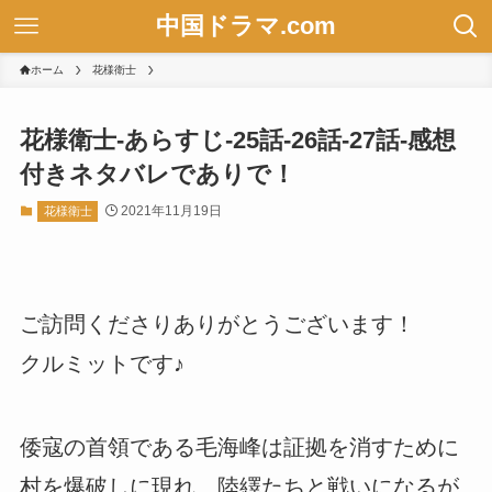
中国ドラマ.com
ホーム
花様衛士
花様衛士-あらすじ-25話-26話-27話-感想
付きネタバレでありで！
2021年11月19日
花様衛士
ご訪問くださりありがとうございます！
クルミットです♪
倭寇の首領である毛海峰は証拠を消すために
村を爆破しに現れ、陸繹たちと戦いになるが