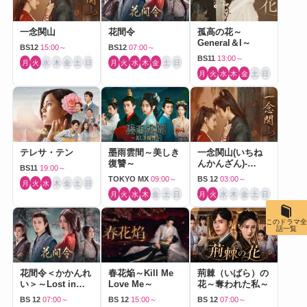
一念関山
花間令
孤高の花～
General＆I～
BS12
15:00～
BS12
07:00～
BS11
13:00～
月
火
水
木
金
土
日
月
火
水
木
金
土
日
月
火
水
木
金
土
日
テレサ・テン
墨雨雲間～美しき
一念関山(いちね
復讐～
んかんざん)-
BS11
19:00～
Journey to Love-
TOKYO MX
09:00～
BS 12
03:00～
月
火
水
木
金
土
日
月
火
水
木
金
土
日
月
火
水
木
金
土
日
このドラマ全
話一覧
花間令＜かかんれ
春花焔～Kill Me
荊棘（いばら）の
い＞～Lost in
Love Me～
花～奪われた私～
Love～
BS 12
07:00～
BS 12
15:00～
BS 12
07:00～