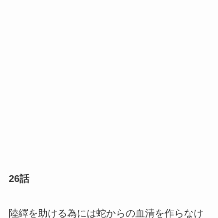
26話
陸繹を助ける為には蛇からの血清を作らなけ