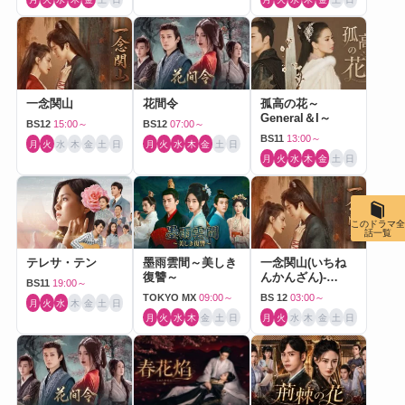
一念関山
花間令
孤高の花～
General＆I～
BS12
15:00～
BS12
07:00～
BS11
13:00～
月
火
水
木
金
土
日
月
火
水
木
金
土
日
月
火
水
木
金
土
日
このドラマ全
話一覧
テレサ・テン
墨雨雲間～美しき
一念関山(いちね
復讐～
んかんざん)-
BS11
19:00～
Journey to Love-
TOKYO MX
09:00～
BS 12
03:00～
月
火
水
木
金
土
日
月
火
水
木
金
土
日
月
火
水
木
金
土
日