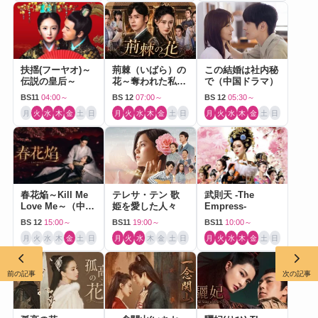
扶揺(フーヤオ)～
荊棘（いばら）の
この結婚は社内秘
伝説の皇后～
花～奪われた私～
で（中国ドラマ）
（中国ドラマ）
BS11
04:00～
BS 12
07:00～
BS 12
05:30～
月
火
水
木
金
土
日
月
火
水
木
金
土
日
月
火
水
木
金
土
日
春花焔～Kill Me
テレサ・テン 歌
武則天 -The
Love Me～（中国
姫を愛した人々
Empress-
ドラマ）
BS 12
15:00～
BS11
19:00～
BS11
10:00～
月
火
水
木
金
土
日
月
火
水
木
金
土
日
月
火
水
木
金
土
日
前の記事
次の記事