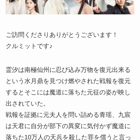
ご訪問くださりありがとうございます！
クルミットです♪
霊汐は南極仙州に忍び込み万物を復元出来る
という水月鼎を見つけ燃やされた戦報を復元
するとそこには魔道に落ちた元征の姿が映し
出されていた。
戦報を証拠に元夫人を問い詰める青瑶、九宸
は天君に自分が部下の異変に気付かず魔道に
落ちた10万人の天兵を殺した罪を償うと言っ