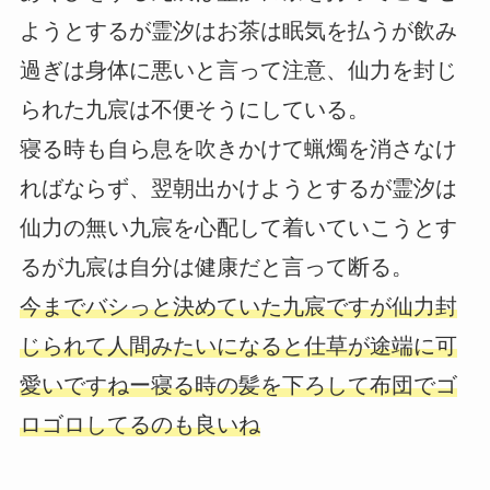
ようとするが霊汐はお茶は眠気を払うが飲み
過ぎは身体に悪いと言って注意、仙力を封じ
られた九宸は不便そうにしている。
寝る時も自ら息を吹きかけて蝋燭を消さなけ
ればならず、翌朝出かけようとするが霊汐は
仙力の無い九宸を心配して着いていこうとす
るが九宸は自分は健康だと言って断る。
今までバシっと決めていた九宸ですが仙力封
じられて人間みたいになると仕草が途端に可
愛いですねー寝る時の髪を下ろして布団でゴ
ロゴロしてるのも良いね