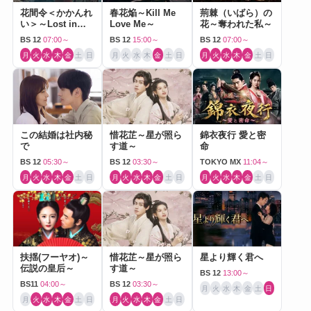
花間令＜かかんれ
春花焔～Kill Me
荊棘（いばら）の
い＞～Lost in
Love Me～
花～奪われた私～
Love～
BS 12
07:00～
BS 12
15:00～
BS 12
07:00～
月
火
水
木
金
土
日
月
火
水
木
金
土
日
月
火
水
木
金
土
日
この結婚は社内秘
惜花芷～星が照ら
錦衣夜行 愛と密
で
す道～
命
BS 12
05:30～
BS 12
03:30～
TOKYO MX
11:04～
月
火
水
木
金
土
日
月
火
水
木
金
土
日
月
火
水
木
金
土
日
扶揺(フーヤオ)～
惜花芷～星が照ら
星より輝く君へ
伝説の皇后～
す道～
BS 12
13:00～
BS11
04:00～
BS 12
03:30～
月
火
水
木
金
土
日
月
火
水
木
金
土
日
月
火
水
木
金
土
日