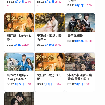
る光～
BS 12
8月14日
07:00
BS 12
8月27日
05:30
～
～
BS 12
8月10日
16:00
～
蜀紅錦～紡がれる
安寧録～海棠に降
天啓異聞録
夢～
る光～
BS 12
8月14日
07:00
BS11
9月1日
13:00～
BS 12
8月10日
16:00
～
～
風の吹く場所へ～
蜀紅錦～紡がれる
溥儀の料理番～紫
love yourself～
夢～
禁城 最後の日々
BS 12
8月27日
05:30
BS11
9月1日
13:00～
BS 12
9月1日
07:00
～
～