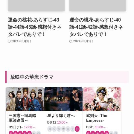
運命の桃花-あらすじ-43
運命の桃花-あらすじ-40
話-44話-45話-感想付きネ
話-41話-42話-感想付きネ
タバレでありで！
タバレでありで！
2021年3月3日
2021年3月1日
放映中の華流ドラマ
三国志～司馬懿
星より輝く君へ
武則天 -The
軍師連盟～
Empress-
BS 12
13:00～
BS日テレ
12:00～
BS11
10:00～
月
火
水
木
金
土
日
月
火
水
木
金
土
日
月
火
水
木
金
土
日