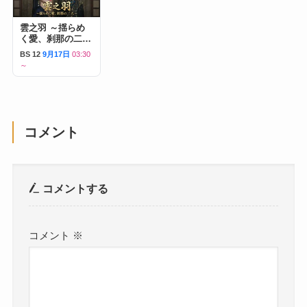
雲之羽 ～揺らめ
く愛、刹那の二人
～
BS 12
9月17日
03:30
～
コメント
コメントする
コメント
※