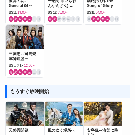
孤高の花～
一念関山(いちね
驪妃(りひ)-The
General＆I～
んかんざん)-
Song of Glory-
Journey to Love-
BS11
13:00～
BS 12
03:00～
BS11
04:00～
月
火
水
木
金
土
日
月
火
水
木
金
土
日
月
火
水
木
金
土
日
三国志～司馬懿
軍師連盟～
BS日テレ
12:00～
月
火
水
木
金
土
日
もうすぐ放映開始
天啓異聞録
風の吹く場所へ
安寧録～海棠に降