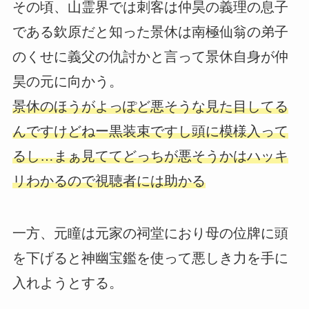
その頃、山霊界では刺客は仲昊の義理の息子
である欽原だと知った景休は南極仙翁の弟子
のくせに義父の仇討かと言って景休自身が仲
昊の元に向かう。
景休のほうがよっぽど悪そうな見た目してる
んですけどねー黒装束ですし頭に模様入って
るし…まぁ見ててどっちが悪そうかはハッキ
リわかるので視聴者には助かる
一方、元瞳は元家の祠堂におり母の位牌に頭
を下げると神幽宝鑑を使って悪しき力を手に
入れようとする。