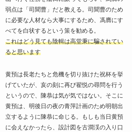
弱点は「司聞曹」だと教える。司聞曹のため
に必要な人材なら大事にするため、馮膺にす
べてを白状するという策を勧める。
これはどう見ても陰輯は高堂秉に騙されてい
ると思います
黄預は長老たちと危機を切り抜けた祝杯を挙
げていたが、亥の刻に再び翟悦の尋問を行う
というので、陳恭は気が気ではない。そこに
黄預は、明後日の夜の青萍計画のため明朝出
立するように陳恭に命じる。もしも当日黄預
に会えなかったら、設計図を古澗渓の入り口