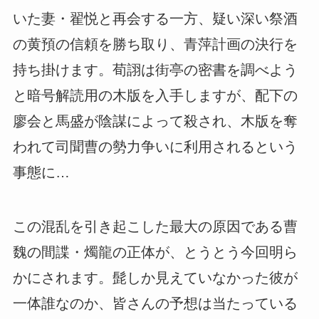
いた妻・翟悦と再会する一方、疑い深い祭酒
の黄預の信頼を勝ち取り、青萍計画の決行を
持ち掛けます。荀詡は街亭の密書を調べよう
と暗号解読用の木版を入手しますが、配下の
廖会と馬盛が陰謀によって殺され、木版を奪
われて司聞曹の勢力争いに利用されるという
事態に…
この混乱を引き起こした最大の原因である曹
魏の間諜・燭龍の正体が、とうとう今回明ら
かにされます。髭しか見えていなかった彼が
一体誰なのか、皆さんの予想は当たっている