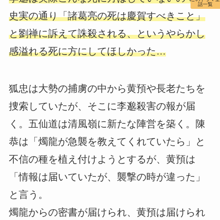
話一覧
史実の通り「諸葛亮の死は慶賀すべきこと」
と劉禅に訴えて誅殺される、というやらかし
感溢れる死に方にしてほしかった…
狐忠は大勢の捕虜の中から黄預や長老たちを
捜索していたが、そこに李邈殺害の報が届
く。五仙道は清風嶺に新たな陣営を築く。陳
恭は「燭龍が急襲を教えてくれていたら」と
不信の種を植え付けようとするが、黄預は
「情報は届いていたが、襲撃の時が違った」
と言う。
燭龍からの密書が届けられ、黄預は届けられ