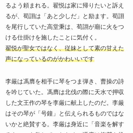
るよう頼まれる。翟悦は家に帰りたいと訴え
るが、荀詡は「あと少しだ」と励ます。荀詡
を尾行していた高堂秉は、荀詡が廟に火をつ
ける仕掛けを施したことに気付く。
翟悦が聖女ではなく、従妹として素の甘えた
声になっているのがかわいいです
李厳は馮膺を相手に琴をつま弾き、曹操の詩
を吟じていた。馮膺は北伐の際に天水で押収
した文王作の琴を李厳に献上したのだ。李厳
はその琴が「号鐘」と伝えられるものではな
いかと絶賛する。李厳は身近に「音楽を解す