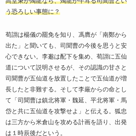
高堂秉が燭龍なら、燭龍が牛耳る司聞曹とい
う恐ろしい事態に？
荀詡は楊儀の罷免を知り、馮膺が「南鄭から
出た」と聞いても、司聞曹の今後を思うと安
心できない。李邈は配下を集め、荀詡に五仙
道について説明させるが、その認識の甘さと
司聞曹が五仙道を放置したことで五仙道が増
長したと非難する。そして李厳からの命とし
て「司聞曹は鎮北将軍・魏延、平北将軍・馬
岱と共に五仙道を攻撃せよ」と伝える。狐忠
は三方から米倉山を攻める計画を語り、出発
は１時辰後だという。