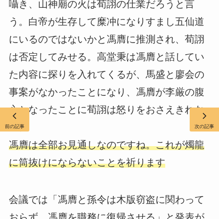
囁き、山神廟の火は荀詡の仕業だろうと言
う。白帝が生存して糜冲になりすまし五仙道
にいるのではないかと馮膺に推測され、荀詡
は否定してみせる。高堂秉は馮膺と話してい
た内容に探りを入れてくるが、馬盛と廖会の
事案がなかったことになり、馮膺が李厳の腹
心となったことに荀詡は怒りをおさえきれな
い。
前の記事
次の記事
馮膺は全部お見通しなのですね。これが燭龍
に筒抜けにならないことを祈ります
会議では「馮膺と孫令は木版窃盗に関わって
おらず、馮膺を職務に復帰させる」と発表が