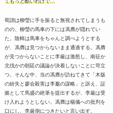
てもっと酷いわけで…
荀詡は柳瑩に手を振ると無視されてしまうも
のの、柳瑩の馬車の下には馮膺が隠れてい
た。陰輯は馬車をちゃんと調べようとする
が、馮膺は見つからないまま通過する。馮膺
が見つからないことに李厳は激怒し、南征か
北伐かの朝廷の議論が決着しないことに苛立
つ。そんな中、当の馮膺が訪ねてきて「木版
の紛失と廖会殺害は李邈の謀略」と訴え、証
拠として馬盛の絶筆を提出するが、李厳は受
け入れようとしない。馮膺は楊儀への批判を
口にし、李厳側につきたいと言い出す。