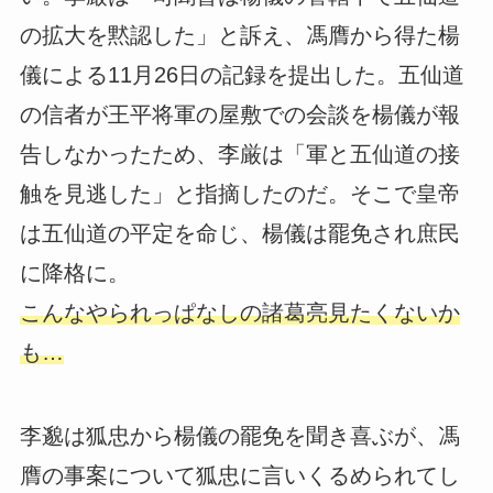
の拡大を黙認した」と訴え、馮膺から得た楊
儀による11月26日の記録を提出した。五仙道
の信者が王平将軍の屋敷での会談を楊儀が報
告しなかったため、李厳は「軍と五仙道の接
触を見逃した」と指摘したのだ。そこで皇帝
は五仙道の平定を命じ、楊儀は罷免され庶民
に降格に。
こんなやられっぱなしの諸葛亮見たくないか
も…
李邈は狐忠から楊儀の罷免を聞き喜ぶが、馮
膺の事案について狐忠に言いくるめられてし