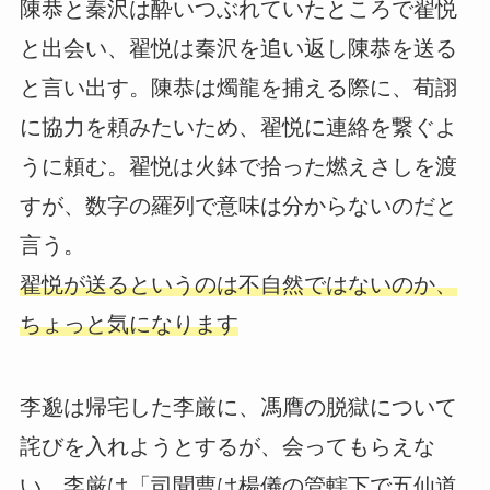
陳恭と秦沢は酔いつぶれていたところで翟悦
と出会い、翟悦は秦沢を追い返し陳恭を送る
と言い出す。陳恭は燭龍を捕える際に、荀詡
に協力を頼みたいため、翟悦に連絡を繋ぐよ
うに頼む。翟悦は火鉢で拾った燃えさしを渡
すが、数字の羅列で意味は分からないのだと
言う。
翟悦が送るというのは不自然ではないのか、
ちょっと気になります
李邈は帰宅した李厳に、馮膺の脱獄について
詫びを入れようとするが、会ってもらえな
い。李厳は「司聞曹は楊儀の管轄下で五仙道