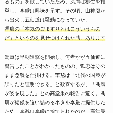
るもの」を欲していたため、馮膺は柳瑩を推
挙し、李厳は興味を示す。その頃、山神廟か
ら出火し五仙道は騒動になっていた。
馮膺の「本気のごますりとはこういうもの
だ」というのを見せつけられた感、あります
蜀軍は早朝進撃を開始し、何者かが五仙道に
警告したことがわかったものの、狐忠はその
まま急襲を仕掛ける。李邈は「北伐の国策が
誤りだと証明できる」と歓喜するが、「馮膺
が姿を現した」との高堂秉の報告に驚く。馮
膺が楊儀を追い詰めるネタを李厳に提供した
ため、李邈は李厳に捨てられたのだ。高堂秉