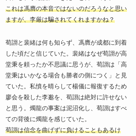
これは馮膺の本音ではないのだろうなと思い
ますが、李厳は騙されてくれますかね？
荀詡と裴緒は何も知らず、馮膺が成都に到着
した頃だと信じていた。裴緒はなぜ荀詡が高
堂秉を頼ったか不思議に思うが、荀詡は「高
堂秉はいかなる場合も勝者の側につく」と見
ていた。私憤を晴らして楊儀に報復するため
廖会を殺した李邈を、荀詡は絶対に許せない
と思う。燭龍の事案は泥沼化し、荀詡はすべ
ての背後に燭龍を感じていた。
荀詡は信念を曲げずに負けることもあるけ