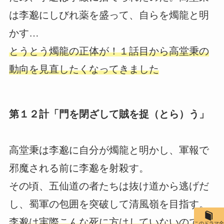
は李邈にしびれ薬を盛って、自らを燭龍と明
かす…
とうとう燭龍の正体が！１話目から高堂秉の
動向を見直したくなってきました
第１２計「門を閉ざして賊を捉（とら）う」
高堂秉は李邈に自分が燭龍と明かし、軍報で
邪魔される前に李邈を射殺す。
その頃、五仙道の者たちは抜け道から逃げだ
し、蜀軍の包囲を突破して清風嶺を目指す。
李邈は実際こんな死に方はしていないので、
このドラマ全