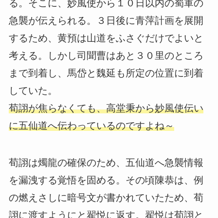
る。そこに、妙風使から１０日以内の蜀軍の
急襲が伝えられる。３日後に青萍計画を展開
するため、黄預は山道をふさぐだけでよいと
考える。しかし司聞曹はあと３０里のところ
まで到着し、馬岱と魏延も所定の位置に到着
していた。
荀詡が焦らなくても、高堂秉から妙風使伝い
に五仙道へ伝わっているのですよね～
荀詡は燭龍の確保のため、五仙道へ急襲情報
を漏洩する覚悟を固める。その頃陳恭は、例
の燃えさしに暗号文が書かれていたため、荀
詡に渡すようにと翟悦に返す。翟悦は荀詡と