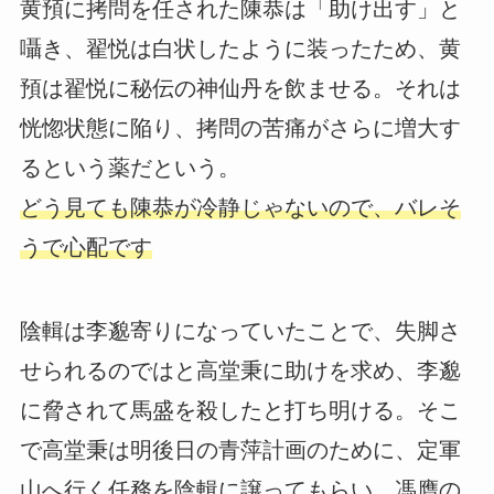
黄預に拷問を任された陳恭は「助け出す」と
囁き、翟悦は白状したように装ったため、黄
預は翟悦に秘伝の神仙丹を飲ませる。それは
恍惚状態に陥り、拷問の苦痛がさらに増大す
るという薬だという。
どう見ても陳恭が冷静じゃないので、バレそ
うで心配です
陰輯は李邈寄りになっていたことで、失脚さ
せられるのではと高堂秉に助けを求め、李邈
に脅されて馬盛を殺したと打ち明ける。そこ
で高堂秉は明後日の青萍計画のために、定軍
山へ行く任務を陰輯に譲ってもらい、馮膺の