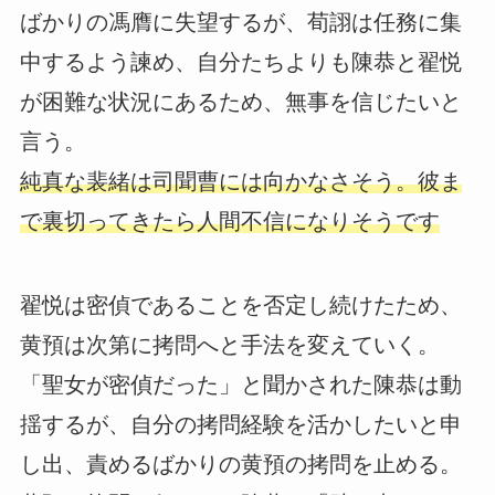
ばかりの馮膺に失望するが、荀詡は任務に集
中するよう諫め、自分たちよりも陳恭と翟悦
が困難な状況にあるため、無事を信じたいと
言う。
純真な裴緒は司聞曹には向かなさそう。彼ま
で裏切ってきたら人間不信になりそうです
翟悦は密偵であることを否定し続けたため、
黄預は次第に拷問へと手法を変えていく。
「聖女が密偵だった」と聞かされた陳恭は動
揺するが、自分の拷問経験を活かしたいと申
し出、責めるばかりの黄預の拷問を止める。