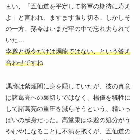
まい、「五仙道を平定して将軍の期待に応え
よ」と言われ、ますます張り切る。しかしそ
の一方、孫令はいまだ牢の中で忘れ去られて
いた…
李邈と孫令だけは燭龍ではない、という答え
合わせですね
馮膺は紫煙閣に身を隠していたが、彼の真意
は諸葛亮への裏切りではなく、楊儀を犠牲に
して諸葛亮の重圧を減らそうという、精いっ
ぱいの献身だった。高堂秉は李邈の処分がう
やむやになることに不満を抱くが、五仙道の