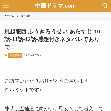
中国ドラマ.com
ホーム
風起隴西
風起隴西-ふうきろうせい-あらすじ-10
話-11話-12話-感想付きネタバレであり
で！
2024年5月30日
風起隴西
ご訪問いただきありがとうございます！
クルミットです♪
陳恭は五仙道に向かい、聖女として潜入して