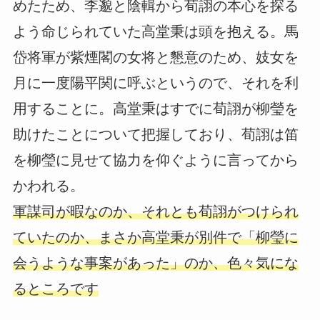
めたため、李邈と陰輯から荀詡の本心を探る
よう命じられていた高堂秉は頭を抱える。馬
岱将軍が紫煙閣の女将と懇意のため、妓女を
月に一度陽平関に呼ぶというので、それを利
用することに。高堂秉はすでに荀詡が柳瑩を
助けたことについて把握しており、荀詡は笛
を柳瑩に見せて協力を仰ぐように言ってから
かわれる。
軍謀司が暇なのか、それとも荀詡がつけられ
ていたのか、まさか高堂秉が別件で「柳瑩に
会うような事案があった」のか、色々気にな
るところです