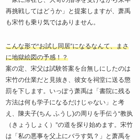
再挑戦してはどうか」と提案しますが、萧禹
も宋竹も乗り気ではありません。
こんな形で“お試し同居”になるなんて、まさ
に地獄絵図の予感！？
案の定、宋父は試験答案を台無しにしたのは
宋竹の仕業だと見抜き、彼女を祠堂に送る懲
罰を下します。いっぽう萧禹は「書院に残る
方法は何も学子になるだけじゃない」と考
え、陳夫子(ちん ふうし)の周りを手伝う“教执
（きょうしょく）”の道を探り始めます。宋竹
は「私の悪事を父上にバラす気？」と萧禹を