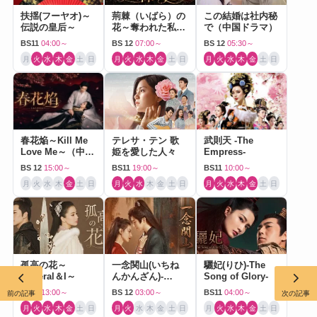
扶揺(フーヤオ)～
荊棘（いばら）の
この結婚は社内秘
伝説の皇后～
花～奪われた私～
で（中国ドラマ）
（中国ドラマ）
BS11
04:00～
BS 12
07:00～
BS 12
05:30～
月
火
水
木
金
土
日
月
火
水
木
金
土
日
月
火
水
木
金
土
日
春花焔～Kill Me
テレサ・テン 歌
武則天 -The
Love Me～（中国
姫を愛した人々
Empress-
ドラマ）
BS 12
15:00～
BS11
19:00～
BS11
10:00～
月
火
水
木
金
土
日
月
火
水
木
金
土
日
月
火
水
木
金
土
日
孤高の花～
一念関山(いちね
驪妃(りひ)-The
General＆I～
んかんざん)-
Song of Glory-
Journey to Love-
BS11
13:00～
BS 12
03:00～
BS11
04:00～
前の記事
次の記事
月
火
水
木
金
土
日
月
火
水
木
金
土
日
月
火
水
木
金
土
日