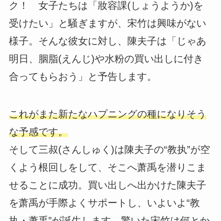
ク！ 女子たちは「妝容課(しょうようか)を
受けたい」と騒ぎますが、宋竹は興味がない
様子。そんな彼女に対し、陳夫子は「じゃあ
明日、胭脂(えんじ)や水粉の買い出しに付き
合ってもらおう」と予告します。
これがまた新たなハプニングの種になりそう
な予感です。
そして三叔(さんしゅく)は陳夫子の“教执”が空
くよう根回しをして、そこへ萧禹を潜りこま
せることに成功。買い出しへ出かけた陳夫子
を萧禹が手際よくサポートし、いよいよ“教
执・萧禹”が誕生します。驚いた宋竹は何とか