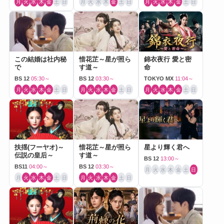
月
火
水
木
金
土
日
月
火
水
木
金
土
日
月
火
水
木
金
土
日
この結婚は社内秘
惜花芷～星が照ら
錦衣夜行 愛と密
で
す道～
命
BS 12
05:30～
BS 12
03:30～
TOKYO MX
11:04～
月
火
水
木
金
土
日
月
火
水
木
金
土
日
月
火
水
木
金
土
日
扶揺(フーヤオ)～
惜花芷～星が照ら
星より輝く君へ
伝説の皇后～
す道～
BS 12
13:00～
BS11
04:00～
BS 12
03:30～
月
火
水
木
金
土
日
月
火
水
木
金
土
日
月
火
水
木
金
土
日