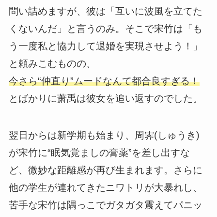
問い詰めますが、彼は「互いに波風を立てた
くないんだ」と言うのみ。そこで宋竹は「も
う一度私と協力して退婚を実現させよう！」
と頼みこむものの、
今さら“仲直り”ムードなんて都合良すぎる！
とばかりに萧禹は彼女を追い返すのでした。
翌日からは新学期も始まり、周霁(しゅうき)
が宋竹に“眠気覚ましの膏薬”を差し出すな
ど、微妙な距離感が再び生まれます。さらに
他の学生が連れてきたニワトリが大暴れし、
苦手な宋竹は隅っこでガタガタ震えてパニッ