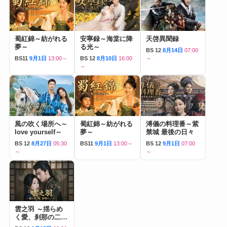
蜀紅錦～紡がれる
安寧録～海棠に降
天啓異聞録
夢～
る光～
BS 12
8月14日
07:00
BS11
9月1日
13:00～
BS 12
8月10日
16:00
～
～
風の吹く場所へ～
蜀紅錦～紡がれる
溥儀の料理番～紫
love yourself～
夢～
禁城 最後の日々
BS 12
8月27日
05:30
BS11
9月1日
13:00～
BS 12
9月1日
07:00
～
～
雲之羽 ～揺らめ
く愛、刹那の二人
～