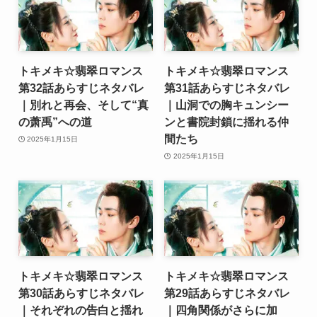
トキメキ☆翡翠ロマンス
トキメキ☆翡翠ロマンス
第32話あらすじネタバレ
第31話あらすじネタバレ
｜別れと再会、そして“真
｜山洞での胸キュンシー
の萧禹”への道
ンと書院封鎖に揺れる仲
間たち
2025年1月15日
2025年1月15日
トキメキ☆翡翠ロマンス
トキメキ☆翡翠ロマンス
第30話あらすじネタバレ
第29話あらすじネタバレ
｜それぞれの告白と揺れ
｜四角関係がさらに加