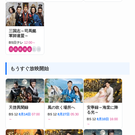
三国志～司馬懿
軍師連盟～
BS日テレ
12:00～
月
火
水
木
金
土
日
もうすぐ放映開始
天啓異聞録
風の吹く場所へ
安寧録～海棠に降
る光～
BS 12
8月14日
07:00
BS 12
8月27日
05:30
～
～
BS 12
8月10日
16:00
～