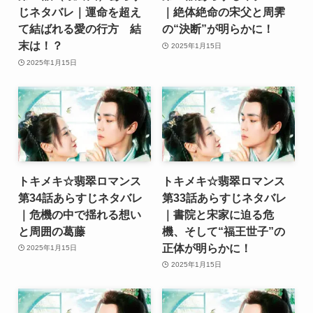
じネタバレ｜運命を超え
｜絶体絶命の宋父と周霁
て結ばれる愛の行方 結
の“決断”が明らかに！
末は！？
2025年1月15日
2025年1月15日
トキメキ☆翡翠ロマンス
トキメキ☆翡翠ロマンス
第34話あらすじネタバレ
第33話あらすじネタバレ
｜危機の中で揺れる想い
｜書院と宋家に迫る危
と周囲の葛藤
機、そして“福王世子”の
正体が明らかに！
2025年1月15日
2025年1月15日