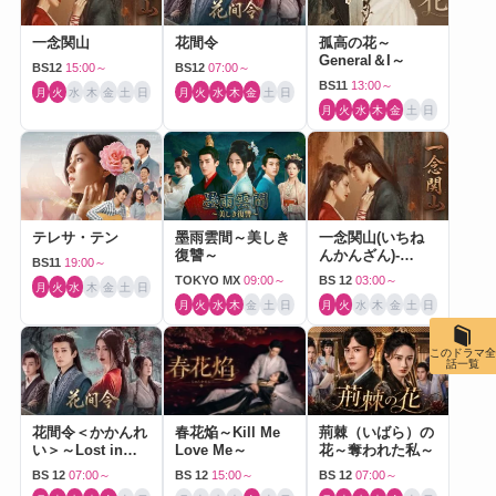
一念関山
花間令
孤高の花～
General＆I～
BS12
15:00～
BS12
07:00～
BS11
13:00～
月
火
水
木
金
土
日
月
火
水
木
金
土
日
月
火
水
木
金
土
日
テレサ・テン
墨雨雲間～美しき
一念関山(いちね
復讐～
んかんざん)-
BS11
19:00～
Journey to Love-
TOKYO MX
09:00～
BS 12
03:00～
月
火
水
木
金
土
日
月
火
水
木
金
土
日
月
火
水
木
金
土
日
このドラマ全
話一覧
花間令＜かかんれ
春花焔～Kill Me
荊棘（いばら）の
い＞～Lost in
Love Me～
花～奪われた私～
Love～
BS 12
07:00～
BS 12
15:00～
BS 12
07:00～