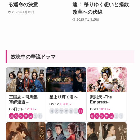
る運命の決意
速！ 移りゆく想いと捐款
改革への伏線
2025年1月15日
2025年1月15日
放映中の華流ドラマ
三国志～司馬懿
星より輝く君へ
武則天 -The
軍師連盟～
Empress-
BS 12
13:00～
BS日テレ
12:00～
BS11
10:00～
月
火
水
木
金
土
日
月
火
水
木
金
土
日
月
火
水
木
金
土
日