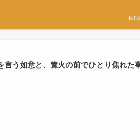
惜花
音を言う如意と、篝火の前でひとり焦れた