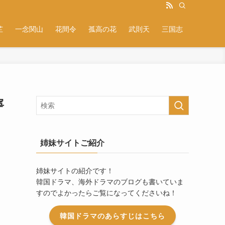
芷
一念関山
花間令
孤高の花
武則天
三国志
寧
姉妹サイトご紹介
姉妹サイトの紹介です！
韓国ドラマ、海外ドラマのブログも書いていま
すのでよかったらご覧になってくださいね！
韓国ドラマのあらすじはこちら