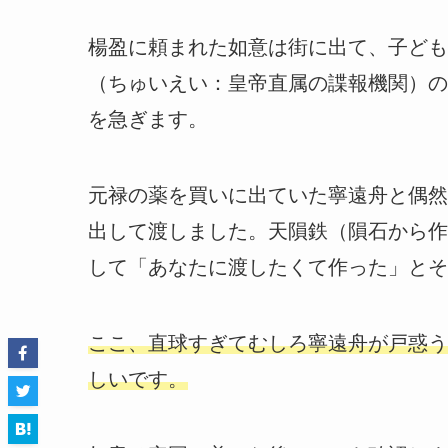
楊盈に頼まれた如意は街に出て、子ども
（ちゅいえい：皇帝直属の諜報機関）の
を急ぎます。
元禄の薬を買いに出ていた寧遠舟と偶然
出して渡しました。天隕鉄（隕石から作
して「あなたに渡したくて作った」とそ
ここ、直球すぎてむしろ寧遠舟が戸惑う
しいです。