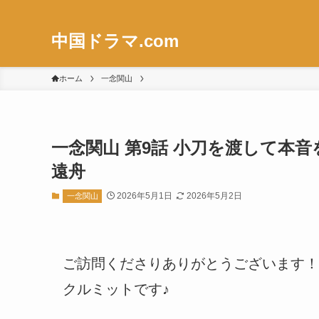
中国ドラマ.com
ホーム
一念関山
一念関山 第9話 小刀を渡して本
遠舟
2026年5月1日
2026年5月2日
一念関山
ご訪問くださりありがとうございます！
クルミットです♪