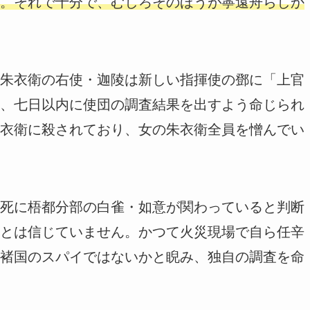
。それで十分で、むしろそのほうが寧遠舟らしか
朱衣衛の右使・迦陵は新しい指揮使の鄧に「上官
、七日以内に使団の調査結果を出すよう命じられ
衣衛に殺されており、女の朱衣衛全員を憎んでい
死に梧都分部の白雀・如意が関わっていると判断
とは信じていません。かつて火災現場で自ら任辛
褚国のスパイではないかと睨み、独自の調査を命