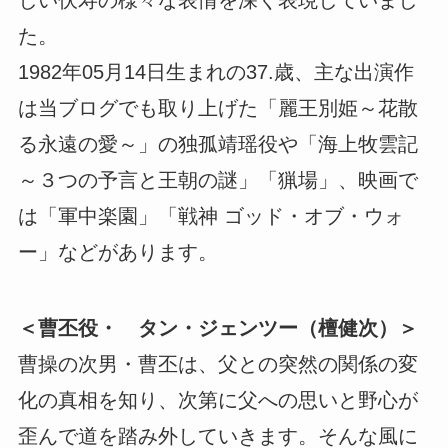
しい伏寿の様々な表情を深く表現していまし
た。
1982年05月14日生まれの37.歳、主な出演作
は当ブログでも取り上げた「麗王別姫～花散
る永遠の愛～」の独孤靖瑶役や「海上牧雲記
～３つの予言と王朝の謎」「猟場」、映画で
は「軍中楽園」「戦神 ゴッド・オブ・ウォ
ー」などがあります。
＜曹丕役・ タン・ジェンツー（檀健次）＞
曹操の次男・曹丕は、父との突然の関係の変
化の真相を知り、次第に父への思いと野心が
歪んで道を踏み外していきます。そんな風に