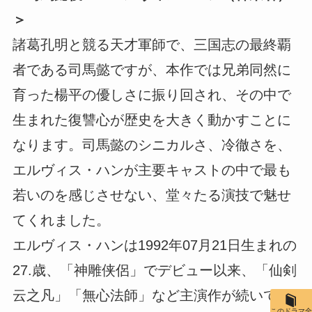
＞
諸葛孔明と競る天才軍師で、三国志の最終覇
者である司馬懿ですが、本作では兄弟同然に
育った楊平の優しさに振り回され、その中で
生まれた復讐心が歴史を大きく動かすことに
なります。司馬懿のシニカルさ、冷徹さを、
エルヴィス・ハンが主要キャストの中で最も
若いのを感じさせない、堂々たる演技で魅せ
てくれました。
エルヴィス・ハンは1992年07月21日生まれの
27.歳、「神雕侠侶」でデビュー以来、「仙剣
云之凡」「無心法師」など主演作が続いてい
このドラマ全