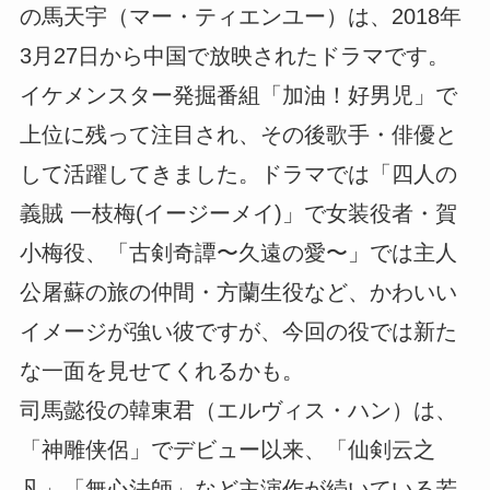
の馬天宇（マー・ティエンユー）は、2018年
3月27日から中国で放映されたドラマです。
イケメンスター発掘番組「加油！好男児」で
上位に残って注目され、その後歌手・俳優と
して活躍してきました。ドラマでは「四人の
義賊 一枝梅(イージーメイ)」で女装役者・賀
小梅役、「古剣奇譚〜久遠の愛〜」では主人
公屠蘇の旅の仲間・方蘭生役など、かわいい
イメージが強い彼ですが、今回の役では新た
な一面を見せてくれるかも。
司馬懿役の韓東君（エルヴィス・ハン）は、
「神雕侠侶」でデビュー以来、「仙剣云之
凡」「無心法師」など主演作が続いている若