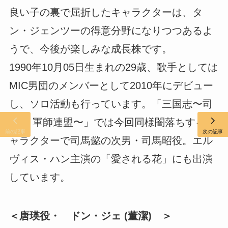
良い子の裏で屈折したキャラクターは、タ
ン・ジェンツーの得意分野になりつつあるよ
うで、今後が楽しみな成長株です。
1990年10月05日生まれの29歳、歌手としては
MIC男団のメンバーとして2010年にデビュー
し、ソロ活動も行っています。「三国志〜司
馬懿 軍師連盟〜」では今回同様闇落ちするキ
前の記事
次の記事
ャラクターで司馬懿の次男・司馬昭役。エル
ヴィス・ハン主演の「愛される花」にも出演
しています。
＜唐瑛役・ ドン・ジェ (董潔) ＞