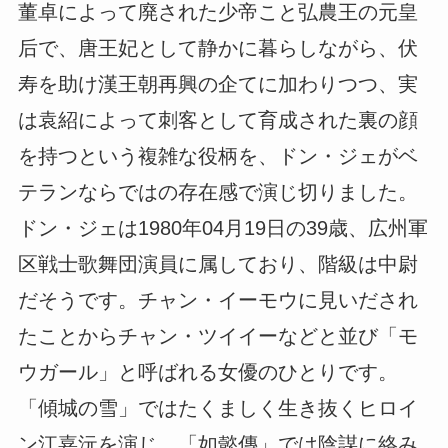
董卓によって廃された少帝こと弘農王の元皇
后で、唐王妃として静かに暮らしながら、伏
寿を助け漢王朝再興の企てに加わりつつ、実
は袁紹によって刺客として育成された裏の顔
を持つという複雑な役柄を、ドン・ジェがベ
テランならではの存在感で演じ切りました。
ドン・ジェは1980年04月19日の39歳、広州軍
区戦士歌舞団演員に属しており、階級は中尉
だそうです。チャン・イーモウに見いだされ
たことからチャン・ツイイーなどと並び「モ
ウガール」と呼ばれる女優のひとりです。
「傾城の雪」ではたくましく生き抜くヒロイ
ン江嘉沅を演じ、「如懿傳」では陰謀に絡み