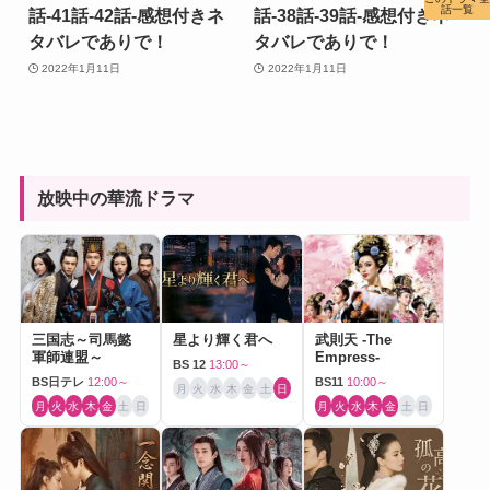
話一覧
話-41話-42話-感想付きネ
話-38話-39話-感想付きネ
タバレでありで！
タバレでありで！
2022年1月11日
2022年1月11日
放映中の華流ドラマ
三国志～司馬懿
星より輝く君へ
武則天 -The
軍師連盟～
Empress-
BS 12
13:00～
BS日テレ
12:00～
BS11
10:00～
月
火
水
木
金
土
日
月
火
水
木
金
土
日
月
火
水
木
金
土
日