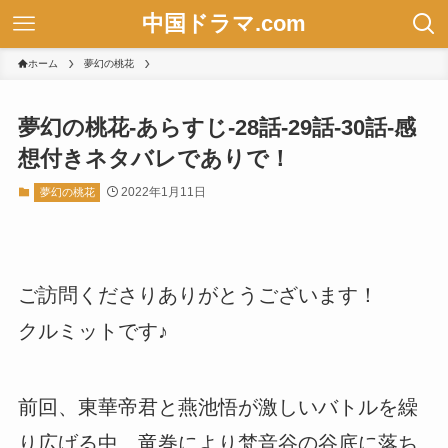
中国ドラマ.com
ホーム
夢幻の桃花
夢幻の桃花-あらすじ-28話-29話-30話-感
想付きネタバレでありで！
2022年1月11日
夢幻の桃花
ご訪問くださりありがとうございます！
クルミットです♪
前回、東華帝君と燕池悟が激しいバトルを繰
り広げる中、竜巻により梵音谷の谷底に落ち