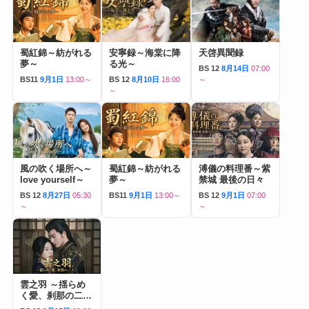
蜀紅錦～紡がれる
安寧録～海棠に降
天啓異聞録
夢～
る光～
BS 12
8月14日
07:00
BS11
9月1日
13:00～
BS 12
8月10日
16:00
～
～
風の吹く場所へ～
蜀紅錦～紡がれる
溥儀の料理番～紫
love yourself～
夢～
禁城 最後の日々
BS 12
8月27日
05:30
BS11
9月1日
13:00～
BS 12
9月1日
07:00
～
～
雲之羽 ～揺らめ
く愛、刹那の二人
～