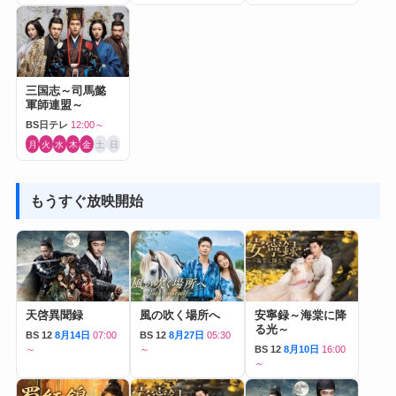
三国志～司馬懿
軍師連盟～
BS日テレ
12:00～
月
火
水
木
金
土
日
もうすぐ放映開始
天啓異聞録
風の吹く場所へ
安寧録～海棠に降
る光～
BS 12
8月14日
07:00
BS 12
8月27日
05:30
～
～
BS 12
8月10日
16:00
～