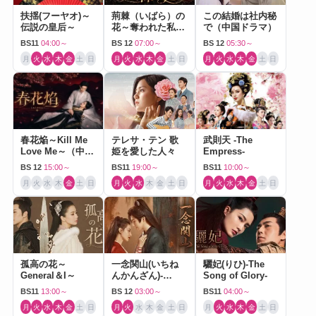
扶揺(フーヤオ)～
荊棘（いばら）の
この結婚は社内秘
伝説の皇后～
花～奪われた私～
で（中国ドラマ）
（中国ドラマ）
BS11
04:00～
BS 12
07:00～
BS 12
05:30～
月
火
水
木
金
土
日
月
火
水
木
金
土
日
月
火
水
木
金
土
日
春花焔～Kill Me
テレサ・テン 歌
武則天 -The
Love Me～（中国
姫を愛した人々
Empress-
ドラマ）
BS 12
15:00～
BS11
19:00～
BS11
10:00～
月
火
水
木
金
土
日
月
火
水
木
金
土
日
月
火
水
木
金
土
日
孤高の花～
一念関山(いちね
驪妃(りひ)-The
General＆I～
んかんざん)-
Song of Glory-
Journey to Love-
BS11
13:00～
BS 12
03:00～
BS11
04:00～
月
火
水
木
金
土
日
月
火
水
木
金
土
日
月
火
水
木
金
土
日