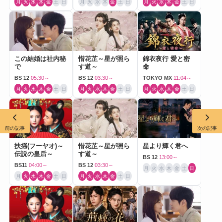
月
火
水
木
金
土
日
月
火
水
木
金
土
日
月
火
水
木
金
土
日
この結婚は社内秘
惜花芷～星が照ら
錦衣夜行 愛と密
で
す道～
命
BS 12
05:30～
BS 12
03:30～
TOKYO MX
11:04～
月
火
水
木
金
土
日
月
火
水
木
金
土
日
月
火
水
木
金
土
日
前の記事
次の記事
扶揺(フーヤオ)～
惜花芷～星が照ら
星より輝く君へ
伝説の皇后～
す道～
BS 12
13:00～
BS11
04:00～
BS 12
03:30～
月
火
水
木
金
土
日
月
火
水
木
金
土
日
月
火
水
木
金
土
日