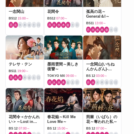
一念関山
花間令
孤高の花～
General＆I～
BS12
15:00～
BS12
07:00～
BS11
13:00～
月
火
水
木
金
土
日
月
火
水
木
金
土
日
月
火
水
木
金
土
日
テレサ・テン
墨雨雲間～美しき
一念関山(いちね
復讐～
んかんざん)-
BS11
19:00～
Journey to Love-
TOKYO MX
09:00～
BS 12
03:00～
月
火
水
木
金
土
日
月
火
水
木
金
土
日
月
火
水
木
金
土
日
花間令＜かかんれ
春花焔～Kill Me
荊棘（いばら）の
い＞～Lost in
Love Me～
花～奪われた私～
Love～
BS 12
07:00～
BS 12
15:00～
BS 12
07:00～