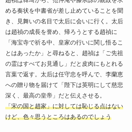
趙禎は韓琦から、范仲淹や滕宗諒の親政を求
める奏状を中書省が差し止めていることを聞
き、見舞いの名目で太后に会いに行く。太后
は趙禎の成長を誉め、帰ろうとする趙禎に
「海宝寺で祈る中、皇家の行いに関し悟るこ
とはあったか」と尋ねると、趙禎は「ご先祖
の霊はすべてお見通し」だと皮肉にもとれる
言葉で返す。太后は任守忠を呼んで、李蘭恵
への贈り物を届けて「陛下は英明にして慈悲
深く、最高の皇帝」だと伝えさせる。
「宋の国と趙家」に対しては恥じる点はない
けど、色々思うところはあるのでしょう