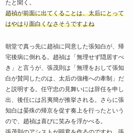
たと聞く。
趙禎が前面に出てくることは、太后にとって
はやはり面白くなさそうですよね
朝堂で真っ先に趙禎に同意した張知白が、帰
宅後病に倒れる。趙禎は「無理せず隠居すべ
き」と言うが、張茂則は「無理をおして張知
白が賛同したのは、太后の強権への牽制」だ
と説明する。任守忠の見舞いには辞任を申し
出、後任には呂夷簡が推挙される。さらに張
知白は晏殊の帰京を促す奏上を行ったという
ので、趙禎は喜びに笑みを浮かべる。
張茂則のアシストが明君を作るのですね。張