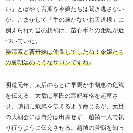
い」とぼやく言葉を令嬢たちは聞き逃さない
が、ごまかして「手の届かないお天道様」に
例えられた当の趙禎は、苗心禾との距離が近
づいていた。
晏清素と曹丹姝は仲良しでしたね！令嬢たち
の裏朝廷のようなサロンですね♪
明道元年、太后のもとに早馬が李蘭恵の危篤
を伝える。太后は李氏の宸妃昇格を起草さ
せ、趙禎に危篤を伝えるよう命じるが、元旦
の大朝会には自分は出席せず、趙禎一人で執
り行うように伝えさせる。趙禎の苦悩を知っ