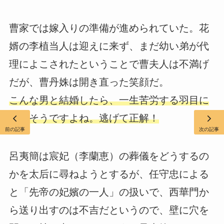
曹家では嫁入りの準備が進められていた。花
婿の李植当人は迎えに来ず、まだ幼い弟が代
理によこされたということで曹夫人は不満げ
だが、曹丹姝は開き直った笑顔だ。
こんな男と結婚したら、一生苦労する羽目に
なりそうですよね。逃げて正解！
前の記事
次の記事
呂夷簡は宸妃（李蘭恵）の葬儀をどうするの
かを太后に尋ねようとするが、任守忠による
と「先帝の妃嬪の一人」の扱いで、西華門か
ら送り出すのは不吉だというので、壁に穴を