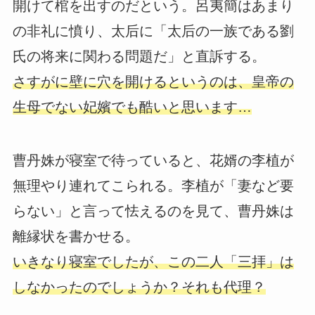
開けて棺を出すのだという。呂夷簡はあまり
の非礼に憤り、太后に「太后の一族である劉
氏の将来に関わる問題だ」と直訴する。
さすがに壁に穴を開けるというのは、皇帝の
生母でない妃嬪でも酷いと思います…
曹丹姝が寝室で待っていると、花婿の李植が
無理やり連れてこられる。李植が「妻など要
らない」と言って怯えるのを見て、曹丹姝は
離縁状を書かせる。
いきなり寝室でしたが、この二人「三拝」は
しなかったのでしょうか？それも代理？