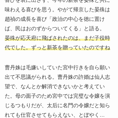
喜びを表に出さず、今年の新茶を晏殊と共に
味わえる喜びを思う。やがて帰京した晏殊は
趙禎の成長を喜び「政治の中心を徳に置け
ば、民はおのずからついてくる」と語る。
晏殊が応天府に飛ばされたのは、まだ子役時
代でした。ずっと新茶を贈っていたのですね
曹丹姝は毛嫌いしていた宮中行きを自ら願い
出て不思議がられる。曹丹姝の許婚は仙人志
望で、なんとか解消できないかと考えてい
た。母の面子のため宮中では完璧な令嬢を演
じるつもりだが、太后に名門の令嬢だと知ら
れても仕官させてもらえない、とぼやく…