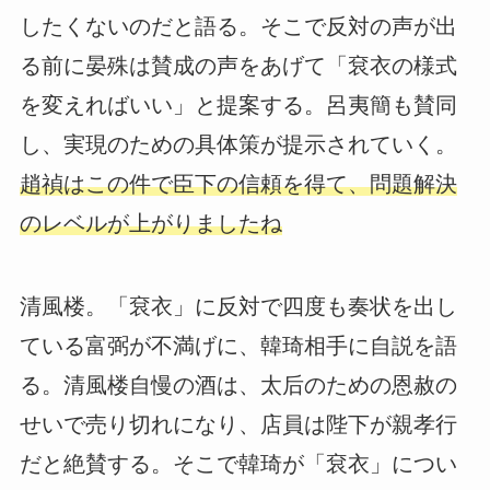
したくないのだと語る。そこで反対の声が出
る前に晏殊は賛成の声をあげて「袞衣の様式
を変えればいい」と提案する。呂夷簡も賛同
し、実現のための具体策が提示されていく。
趙禎はこの件で臣下の信頼を得て、問題解決
のレベルが上がりましたね
清風楼。「袞衣」に反対で四度も奏状を出し
ている富弼が不満げに、韓琦相手に自説を語
る。清風楼自慢の酒は、太后のための恩赦の
せいで売り切れになり、店員は陛下が親孝行
だと絶賛する。そこで韓琦が「袞衣」につい