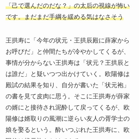
「己で選んだのだな？」の太后の視線が怖い
です。まだまだ手綱を緩める気はなさそう
王拱寿に「今年の状元・王拱辰殿に薛家から
お呼びだ」と仲間たちが冷やかしてくるが、
事情が分からない王拱寿は「状元？王拱辰と
は誰だ」と疑いつつ出かけていく。欧陽修は
殿試の結果を知り、自分が書いた「状元袍」
の書を見て皮肉に思う。そこに王拱寿が薛家
の婿にと接待され泥酔して戻ってくるが、欧
陽修は婿取りの風潮に逆らい友人の胥学士の
娘を娶るという。酔いつぶれた王拱寿に、欧