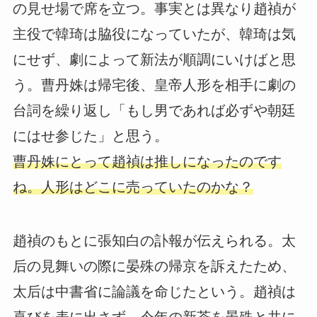
の見せ場で席を立つ。事実とは異なり趙禎が
主役で韓琦は脇役になっていたが、韓琦は気
にせず、劇によって新法が順調にいけばと思
う。曹丹姝は帰宅後、皇帝人形を相手に劇の
台詞を繰り返し「もし男であれば必ずや朝廷
にはせ参じた」と思う。
曹丹姝にとって趙禎は推しになったのです
ね。人形はどこに売っていたのかな？
趙禎のもとに張知白の訃報が伝えられる。太
后の見舞いの際に晏殊の帰京を訴えたため、
太后は中書省に論議を命じたという。趙禎は