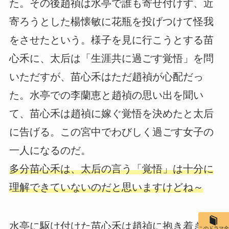
た。その後趙禎は水亭で誰も寄せ付けず、近
寄ろうとした楊懐敏に花瓶を投げつけて怪我
をさせたという。様子を見に行こうとする苗
心禾に、太后は「生涯共に過ごす覚悟」を問
いただすが、苗心禾はただ趙禎が心配だっ
た。水亭での李蘭恵と趙禎の思い出を聞い
て、苗心禾は趙禎に嫁ぐ覚悟を決めたと太后
に告げる。この宮中でわびしく過ごす女子の
一人になるのだ。
多分苗心禾は、太后の言う「覚悟」は十分に
理解できていないのだと思いますけどね～
水亭に駆け付けた苗心禾は趙禎に抱き着き、
このドラマ全