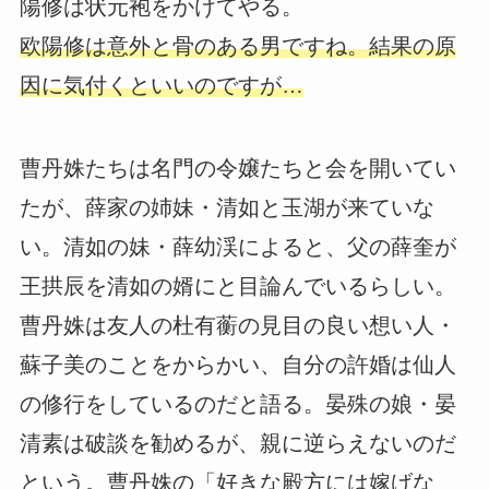
陽修は状元袍をかけてやる。
欧陽修は意外と骨のある男ですね。結果の原
因に気付くといいのですが…
曹丹姝たちは名門の令嬢たちと会を開いてい
たが、薛家の姉妹・清如と玉湖が来ていな
い。清如の妹・薛幼渓によると、父の薛奎が
王拱辰を清如の婿にと目論んでいるらしい。
曹丹姝は友人の杜有蘅の見目の良い想い人・
蘇子美のことをからかい、自分の許婚は仙人
の修行をしているのだと語る。晏殊の娘・晏
清素は破談を勧めるが、親に逆らえないのだ
という。曹丹姝の「好きな殿方には嫁げな