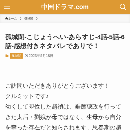
中国ドラマ.com
ホーム
孤城閉
孤城閉-こじょうへい-あらすじ-4話-5話-6
話-感想付きネタバレでありで！
2023年5月18日
孤城閉
ご訪問いただきありがとうございます！
クルミットです♪
幼くして即位した趙禎は、垂簾聴政を行って
きた太后・劉娥が母ではなく、生母から自分
を奪った存在だと知らされます。思春期の趙