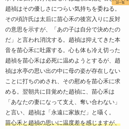
話一覧
趙禎はその優しさにつらい気持ちを委ねる。
その頃許氏は太后に苗心禾の後宮入りに反対
の意思を示すが、「あの子は自分で決めたの
だ」と言われ消沈する。趙禎は抑えてきた本
音を苗心禾に吐露する。心も体も冷え切った
趙禎を苗心禾は必死に温めようとするが、趙
禎は水亭の思い出の中に母の姿が存在しない
ことに打ちのめされ、その慰めを苗心禾に求
める。翌朝共に目覚めた趙禎に、苗心禾は
「あなたの妻になって支え、奪い合わない」
と言い、趙禎は「永遠に家族だ」と囁く。
苗心禾と趙禎の思いに温度差を感じますが、