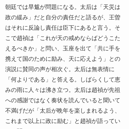
朝廷では旱魃が問題になる。太后は「天災は
政の緩み」だと自分の責任だと語るが、王曽
はそれに反論し責任は臣下にあると言う。そ
こで趙禎は「これが天の戒めならばどうこた
えるべきか」と問い、玉座を出て「共に手を
携えて国のために励み、天に応えよう」との
演説に賛同の声が相次ぐ。太后は無表情に
「何よりである」と答える。しばらくして恵
みの雨に人々は沸き立つ。太后は趙禎が先祖
への感謝ではなく奏状を読んでいると聞いて
不満げだが「太后が晩年を楽しまれるよう、
これまで以上に政に励む」と趙禎が語ってい