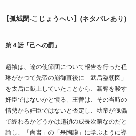
【孤城閉-こじょうへい】(ネタバレあり)
第４話「己への罰」
趙禎は、遼の使節団について報告を行った程
琳がかつて先帝の崩御直後に「武后臨朝図」
を太后に献上していたことから、簒奪を唆す
奸臣ではないかと憤る。王曽は、その当時の
情勢から奸臣ではないと否定し、幼帝が傀儡
で終わるかどうかは趙禎の成長次第なのだと
諭し、「尚書」の「皋陶謨」に学ぶように導