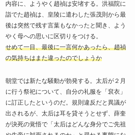
内容に、ようやく趙禎は安堵する。洪福院に
詣でた趙禎は、皇陵に遣わした張茂則から最
後は突然で残す言葉もなかったと聞き、よう
やく母への思いに区切りをつける。
せめて一目、最後に一言何かあったら、趙禎
の気持ちはまた違ったのでしょうか
朝堂では新たな騒動が勃発する。太后が２月
に行う祭祀について、自分の礼服を「袞衣」
に訂正したというのだ。規則違反だと異議が
出されるが、太后は耳を貸そうとせず、薛奎
が決死の覚悟で「太后はどんな身分でご先祖
や先帝に対面されるのか」と尋ねる事態にな