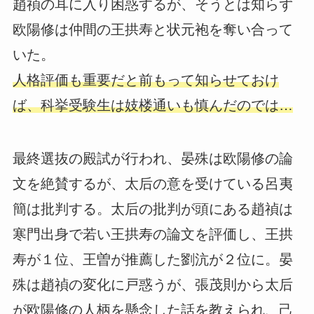
趙禎の耳に入り困惑するが、そうとは知らず
欧陽修は仲間の王拱寿と状元袍を奪い合って
いた。
人格評価も重要だと前もって知らせておけ
ば、科挙受験生は妓楼通いも慎んだのでは…
最終選抜の殿試が行われ、晏殊は欧陽修の論
文を絶賛するが、太后の意を受けている呂夷
簡は批判する。太后の批判が頭にある趙禎は
寒門出身で若い王拱寿の論文を評価し、王拱
寿が１位、王曽が推薦した劉沆が２位に。晏
殊は趙禎の変化に戸惑うが、張茂則から太后
が欧陽修の人柄を懸念した話を教えられ、己