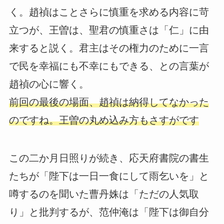
く。趙禎はことさらに慎重を求める内容に苛
立つが、王曽は、聖君の慎重さは「仁」に由
来すると説く。君主はその権力のために一言
で民を幸福にも不幸にもできる、との言葉が
趙禎の心に響く。
前回の最後の場面、趙禎は納得してなかった
のですね。王曽の丸め込み方もさすがです
この二か月日照りが続き、応天府書院の書生
たちが「陛下は一日一食にして雨乞いを」と
噂するのを聞いた曹丹姝は「ただの人気取
り」と批判するが、范仲淹は「陛下は御自分