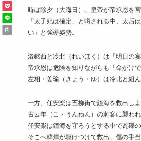
時は除夕（大晦日）、皇帝が帝承恩を宮
「太子妃は確定」と噂される中、太后は
い」と強硬姿勢。
洛銘西と冷北（れいほく）は「明日の宴
帝承恩は危険を知りながらも「命がけで
左相・姜瑜（きょう・ゆ）は冷北と組ん
一方、任安楽は五柳街で鐘海を救出しよ
古云年（こ・うんねん）の刺客に襲われ
任安楽は鐘海を守ろうとする中で瓦礫の
そこへ韓燁が駆けつけて救出、傷の手当