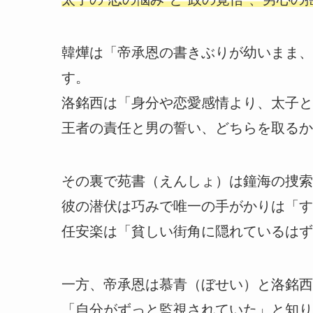
韓燁は「帝承恩の書きぶりが幼いまま、
す。
洛銘西は「身分や恋愛感情より、太子と
王者の責任と男の誓い、どちらを取るか
その裏で苑書（えんしょ）は鐘海の捜索
彼の潜伏は巧みで唯一の手がかりは「す
任安楽は「貧しい街角に隠れているはず
一方、帝承恩は慕青（ぼせい）と洛銘西
「自分がずっと監視されていた」と知り