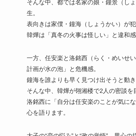
そんな中、都では名家の娘・鐘景（しょ
生。
表向きは家僕・鐘海（しょうかい）が犯
韓燁は「真冬の火事は怪しい」と違和感
一方、任安楽と洛銘西（らく・めいせい
計画が水の泡」と危機感。
鐘海を誰よりも早く見つけ出そうと動き
そんな中、韓燁が翎湘楼で2人の密談を
洛銘西に「自分は任安楽のことが気にな
心を語ります。
太子の“恋の悩み”と“政の覚悟”、男心