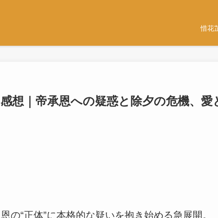
惜花
・感想｜帝承恩への疑惑と除夕の危機、愛
承恩の“正体”に本格的な疑いを抱き始める急展開。