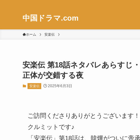
中国ドラマ.com
ホーム
安楽伝
安楽伝 第18話ネタバレあらすじ
正体が交錯する夜
2025年6月3日
安楽伝
ご訪問くださりありがとうございます！
クルミットです♪
「安楽伝」第18話は、韓燁がついに帝