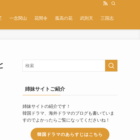
芷
一念関山
花間令
孤高の花
武則天
三国志
と
姉妹サイトご紹介
姉妹サイトの紹介です！
韓国ドラマ、海外ドラマのブログも書いていま
すのでよかったらご覧になってくださいね！
韓国ドラマのあらすじはこちら