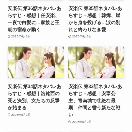
安楽伝 第36話ネタバレあ
安楽伝 第35話ネタバレあ
らすじ・感想｜任安楽、
らすじ・感想｜韓燁、崖
一夜で白髪に…家族と王
から身を投げる…涙の別
朝の宿命が動く
れと終わりなき愛
2025年6月3日
2025年6月3日
安楽伝 第34話ネタバレあ
安楽伝 第33話ネタバレあ
らすじ・感想｜洛銘西の
らすじ・感想｜安寧公
死と決別、女たちの反撃
主、青南城で壮絶な最
が始まる
期…仲間と誓う新たな戦
い
2025年6月3日
2025年6月3日