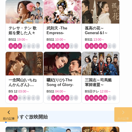
テレサ・テン 歌
武則天 -The
孤高の花～
姫を愛した人々
Empress-
General＆I～
BS11
19:00～
BS11
10:00～
BS11
13:00～
月
火
水
木
金
土
日
月
火
水
木
金
土
日
月
火
水
木
金
土
日
一念関山(いちね
驪妃(りひ)-The
三国志～司馬懿
んかんざん)-
Song of Glory-
軍師連盟～
Journey to Love-
BS 12
03:00～
BS11
04:00～
BS日テレ
12:00～
月
火
水
木
金
土
日
月
火
水
木
金
土
日
月
火
水
木
金
土
日
もうすぐ放映開始
前の記事
次の記事