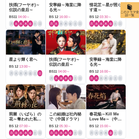
扶揺(フーヤオ)～
安寧録～海棠に降
惜花芷～星が照ら
伝説の皇后～
る光～
す道～
このドラマ全
話一覧
BS11
04:00～
BS 12
16:00～
BS 12
03:30～
月
火
水
木
金
土
日
月
火
水
木
金
土
日
月
火
水
木
金
土
日
星より輝く君へ
扶揺(フーヤオ)～
安寧録～海棠に降
伝説の皇后～
る光～
BS 12
13:00～
BS11
04:00～
BS 12
16:00～
月
火
水
木
金
土
日
月
火
水
木
金
土
日
月
火
水
木
金
土
日
荊棘（いばら）の
この結婚は社内秘
春花焔～Kill Me
花～奪われた私～
で（中国ドラマ）
Love Me～（中国
（中国ドラマ）
ドラマ）
BS 12
07:00～
BS 12
05:30～
BS 12
15:00～
月
火
水
木
金
土
日
月
火
水
木
金
土
日
月
火
水
木
金
土
日