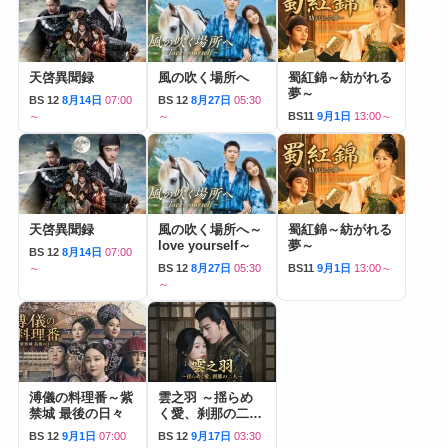
天啓異聞録
風の吹く場所へ
蜀紅錦～紡がれる
夢～
BS 12
8月14日
07:00
BS 12
8月27日
05:30
～
～
BS11
9月1日
13:00～
天啓異聞録
風の吹く場所へ～
蜀紅錦～紡がれる
love yourself～
夢～
BS 12
8月14日
07:00
～
BS 12
8月27日
05:30
BS11
9月1日
13:00～
～
溥儀の料理番～紫
雲之羽 ～揺らめ
禁城 最後の日々
く愛、刹那の二人
～
BS 12
9月1日
07:00
BS 12
9月17日
03:30