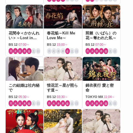
花間令＜かかんれ
春花焔～Kill Me
荊棘（いばら）の
い＞～Lost in
Love Me～
花～奪われた私～
Love～
BS 12
07:00～
BS 12
15:00～
BS 12
07:00～
月
火
水
木
金
土
日
月
火
水
木
金
土
日
月
火
水
木
金
土
日
この結婚は社内秘
惜花芷～星が照ら
錦衣夜行 愛と密
で
す道～
命
BS 12
05:30～
BS 12
03:30～
TOKYO MX
11:04～
月
火
水
木
金
土
日
月
火
水
木
金
土
日
月
火
水
木
金
土
日