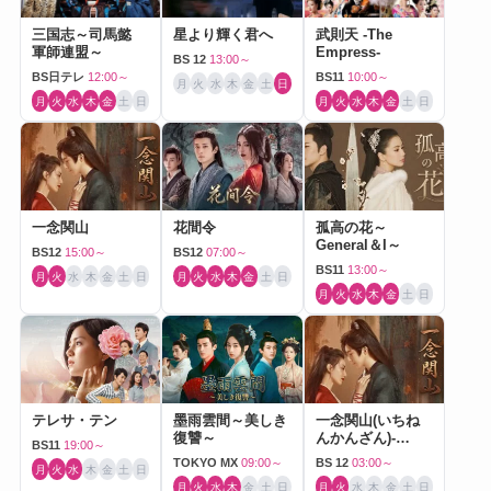
三国志～司馬懿
星より輝く君へ
武則天 -The
軍師連盟～
Empress-
BS 12
13:00～
BS日テレ
12:00～
BS11
10:00～
月
火
水
木
金
土
日
月
火
水
木
金
土
日
月
火
水
木
金
土
日
一念関山
花間令
孤高の花～
General＆I～
BS12
15:00～
BS12
07:00～
BS11
13:00～
月
火
水
木
金
土
日
月
火
水
木
金
土
日
月
火
水
木
金
土
日
テレサ・テン
墨雨雲間～美しき
一念関山(いちね
復讐～
んかんざん)-
BS11
19:00～
Journey to Love-
TOKYO MX
09:00～
BS 12
03:00～
月
火
水
木
金
土
日
月
火
水
木
金
土
日
月
火
水
木
金
土
日