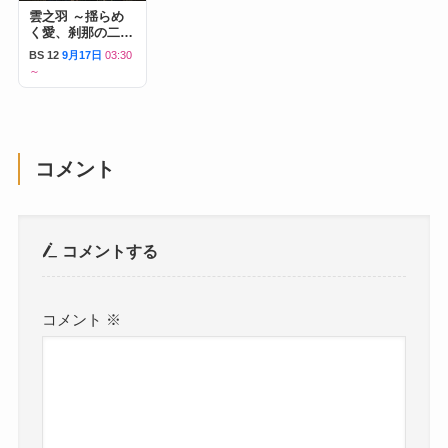
雲之羽 ～揺らめ
く愛、刹那の二人
～
BS 12
9月17日
03:30
～
コメント
コメントする
コメント
※