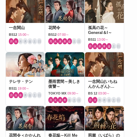
一念関山
花間令
孤高の花～
General＆I～
BS12
15:00～
BS12
07:00～
BS11
13:00～
月
火
水
木
金
土
日
月
火
水
木
金
土
日
月
火
水
木
金
土
日
テレサ・テン
墨雨雲間～美しき
一念関山(いちね
復讐～
んかんざん)-
BS11
19:00～
Journey to Love-
TOKYO MX
09:00～
BS 12
03:00～
月
火
水
木
金
土
日
月
火
水
木
金
土
日
月
火
水
木
金
土
日
花間令＜かかんれ
春花焔～Kill Me
荊棘（いばら）の