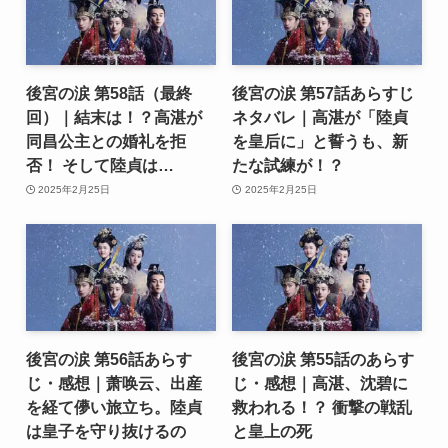
後宮の涙 第58話（最終
後宮の涙 第57話あらすじ
回）｜結末は！？高湛が
ネタバレ｜高湛が「陸貞
同昌公主との婚礼を拒
を皇后に」と誓うも、新
否！ そして陸貞は…
たな試練が！？
2025年2月25日
2025年2月25日
後宮の涙 第56話あらす
後宮の涙 第55話のあらす
じ・感想｜萧唤云、出産
じ・感想｜高湛、沈碧に
を経て儚い旅立ち。陸貞
救われる！？ 衝撃の戦乱
は皇子を守り抜けるの
と皇上の死