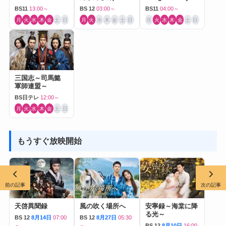
Journey to Love-
BS11
13:00～
BS 12
03:00～
BS11
04:00～
月
火
水
木
金
土
日
月
火
水
木
金
土
日
月
火
水
木
金
土
日
三国志～司馬懿
軍師連盟～
BS日テレ
12:00～
月
火
水
木
金
土
日
もうすぐ放映開始
前の記事
次の記事
天啓異聞録
風の吹く場所へ
安寧録～海棠に降
る光～
BS 12
8月14日
07:00
BS 12
8月27日
05:30
～
～
BS 12
8月10日
16:00