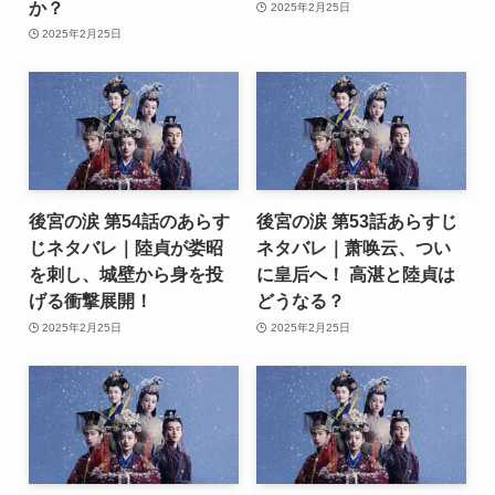
か？
2025年2月25日
2025年2月25日
後宮の涙 第54話のあらす
後宮の涙 第53話あらすじ
じネタバレ｜陸貞が娄昭
ネタバレ｜萧唤云、つい
を刺し、城壁から身を投
に皇后へ！ 高湛と陸貞は
げる衝撃展開！
どうなる？
2025年2月25日
2025年2月25日