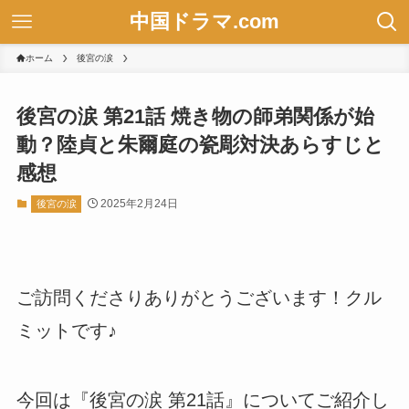
中国ドラマ.com
ホーム
後宮の涙
後宮の涙 第21話 焼き物の師弟関係が始
動？陸貞と朱爾庭の瓷彫対決あらすじと
感想
2025年2月24日
後宮の涙
ご訪問くださりありがとうございます！クル
ミットです♪
今回は『後宮の涙 第21話』についてご紹介し