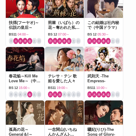
扶揺(フーヤオ)～
荊棘（いばら）の
この結婚は社内秘
伝説の皇后～
花～奪われた私～
で（中国ドラマ）
（中国ドラマ）
BS11
04:00～
BS 12
07:00～
BS 12
05:30～
月
火
水
木
金
土
日
月
火
水
木
金
土
日
月
火
水
木
金
土
日
春花焔～Kill Me
テレサ・テン 歌
武則天 -The
Love Me～（中国
姫を愛した人々
Empress-
ドラマ）
BS 12
15:00～
BS11
19:00～
BS11
10:00～
月
火
水
木
金
土
日
月
火
水
木
金
土
日
月
火
水
木
金
土
日
孤高の花～
一念関山(いちね
驪妃(りひ)-The
General＆I～
んかんざん)-
Song of Glory-