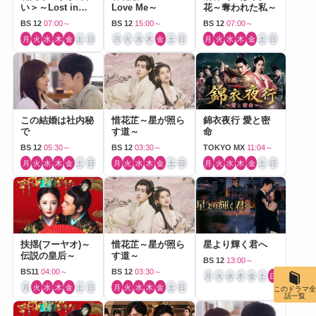
い＞～Lost in
Love Me～
花～奪われた私～
Love～
BS 12
07:00～
BS 12
15:00～
BS 12
07:00～
月
火
水
木
金
土
日
月
火
水
木
金
土
日
月
火
水
木
金
土
日
この結婚は社内秘
惜花芷～星が照ら
錦衣夜行 愛と密
で
す道～
命
BS 12
05:30～
BS 12
03:30～
TOKYO MX
11:04～
月
火
水
木
金
土
日
月
火
水
木
金
土
日
月
火
水
木
金
土
日
扶揺(フーヤオ)～
惜花芷～星が照ら
星より輝く君へ
伝説の皇后～
す道～
BS 12
13:00～
BS11
04:00～
BS 12
03:30～
月
火
水
木
金
土
日
月
火
水
木
金
土
日
月
火
水
木
金
土
日
このドラマ全
話一覧