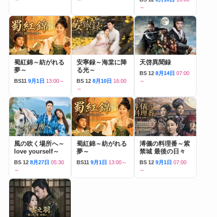
～
蜀紅錦～紡がれる
安寧録～海棠に降
天啓異聞録
夢～
る光～
BS 12
8月14日
07:00
BS11
9月1日
13:00～
BS 12
8月10日
16:00
～
～
風の吹く場所へ～
蜀紅錦～紡がれる
溥儀の料理番～紫
love yourself～
夢～
禁城 最後の日々
BS 12
8月27日
05:30
BS11
9月1日
13:00～
BS 12
9月1日
07:00
～
～