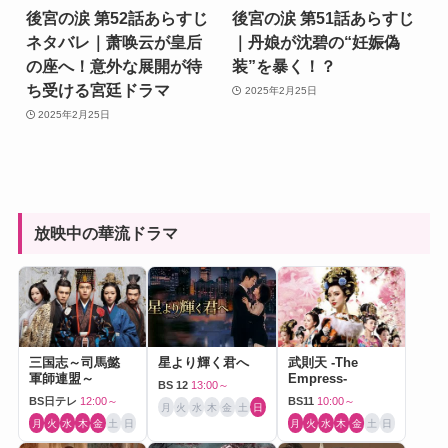
後宮の涙 第52話あらすじ
後宮の涙 第51話あらすじ
ネタバレ｜萧唤云が皇后
｜丹娘が沈碧の“妊娠偽
の座へ！意外な展開が待
装”を暴く！？
ち受ける宮廷ドラマ
2025年2月25日
2025年2月25日
放映中の華流ドラマ
三国志～司馬懿
星より輝く君へ
武則天 -The
軍師連盟～
Empress-
BS 12
13:00～
BS日テレ
12:00～
BS11
10:00～
月
火
水
木
金
土
日
月
火
水
木
金
土
日
月
火
水
木
金
土
日