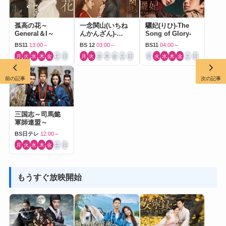
孤高の花～
一念関山(いちね
驪妃(りひ)-The
General＆I～
んかんざん)-
Song of Glory-
Journey to Love-
BS11
13:00～
BS 12
03:00～
BS11
04:00～
月
火
水
木
金
土
日
月
火
水
木
金
土
日
月
火
水
木
金
土
日
前の記事
次の記事
三国志～司馬懿
軍師連盟～
BS日テレ
12:00～
月
火
水
木
金
土
日
もうすぐ放映開始