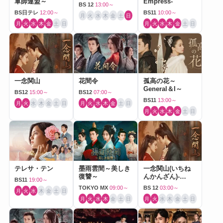
軍師連盟～
Empress-
BS 12
13:00～
BS日テレ
12:00～
BS11
10:00～
月
火
水
木
金
土
日
月
火
水
木
金
土
日
月
火
水
木
金
土
日
一念関山
花間令
孤高の花～
General＆I～
BS12
15:00～
BS12
07:00～
BS11
13:00～
月
火
水
木
金
土
日
月
火
水
木
金
土
日
月
火
水
木
金
土
日
テレサ・テン
墨雨雲間～美しき
一念関山(いちね
復讐～
んかんざん)-
BS11
19:00～
Journey to Love-
TOKYO MX
09:00～
BS 12
03:00～
月
火
水
木
金
土
日
月
火
水
木
金
土
日
月
火
水
木
金
土
日