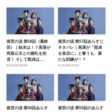
後宮の涙 第58話（最終
後宮の涙 第57話あらすじ
回）｜結末は！？高湛が
ネタバレ｜高湛が「陸貞
同昌公主との婚礼を拒
を皇后に」と誓うも、新
否！ そして陸貞は…
たな試練が！？
2025年2月25日
2025年2月25日
後宮の涙 第56話あらす
後宮の涙 第55話のあらす