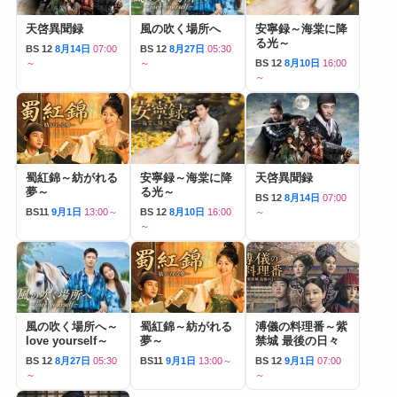
天啓異聞録
風の吹く場所へ
安寧録～海棠に降
る光～
BS 12
8月14日
07:00
BS 12
8月27日
05:30
～
～
BS 12
8月10日
16:00
～
蜀紅錦～紡がれる
安寧録～海棠に降
天啓異聞録
夢～
る光～
BS 12
8月14日
07:00
BS11
9月1日
13:00～
BS 12
8月10日
16:00
～
～
風の吹く場所へ～
蜀紅錦～紡がれる
溥儀の料理番～紫
love yourself～
夢～
禁城 最後の日々
BS 12
8月27日
05:30
BS11
9月1日
13:00～
BS 12
9月1日
07:00
～
～