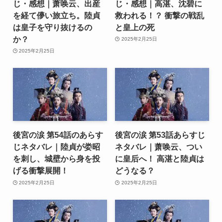
じ・感想｜萧唤云、出産
じ・感想｜高湛、沈碧に
を経て儚い旅立ち。陸貞
救われる！？ 衝撃の戦乱
は皇子を守り抜けるの
と皇上の死
か？
2025年2月25日
2025年2月25日
後宮の涙 第54話のあらす
後宮の涙 第53話あらすじ
じネタバレ｜陸貞が娄昭
ネタバレ｜萧唤云、つい
を刺し、城壁から身を投
に皇后へ！ 高湛と陸貞は
げる衝撃展開！
どうなる？
2025年2月25日
2025年2月25日