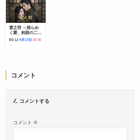
雲之羽 ～揺らめ
く愛、刹那の二人
～
BS 12
9月17日
03:30
～
コメント
コメントする
コメント
※