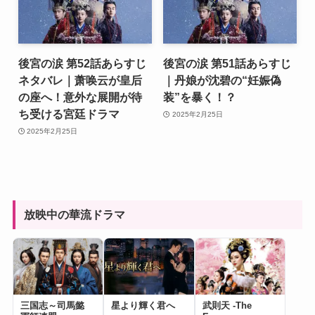
後宮の涙 第52話あらすじ
後宮の涙 第51話あらすじ
ネタバレ｜萧唤云が皇后
｜丹娘が沈碧の“妊娠偽
の座へ！意外な展開が待
装”を暴く！？
ち受ける宮廷ドラマ
2025年2月25日
2025年2月25日
放映中の華流ドラマ
三国志～司馬懿
星より輝く君へ
武則天 -The