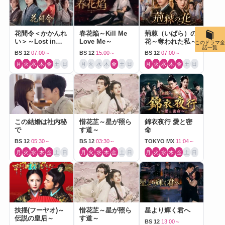
花間令＜かかんれ
春花焔～Kill Me
荊棘（いばら）の
い＞～Lost in
Love Me～
花～奪われた私～
このドラマ全
話一覧
Love～
BS 12
07:00～
BS 12
15:00～
BS 12
07:00～
月
火
水
木
金
土
日
月
火
水
木
金
土
日
月
火
水
木
金
土
日
この結婚は社内秘
惜花芷～星が照ら
錦衣夜行 愛と密
で
す道～
命
BS 12
05:30～
BS 12
03:30～
TOKYO MX
11:04～
月
火
水
木
金
土
日
月
火
水
木
金
土
日
月
火
水
木
金
土
日
扶揺(フーヤオ)～
惜花芷～星が照ら
星より輝く君へ
伝説の皇后～
す道～
BS 12
13:00～