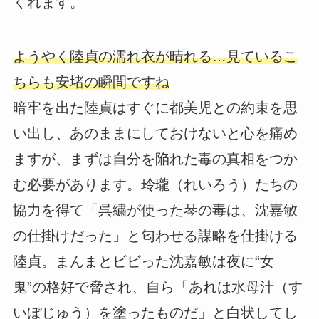
くれます。
ようやく陸貞の濡れ衣が晴れる…見ているこ
ちらも安堵の瞬間ですね
暗牢を出た陸貞はすぐに都美児との約束を思
い出し、あのままにしておけないと心を痛め
ますが、まずは自分を陥れた毒の真相をつか
む必要があります。玲瓏（れいろう）たちの
協力を得て「呉繍が使った琴の毒は、沈嘉敏
の仕掛けだった」と匂わせる謀略を仕掛ける
陸貞。まんまとビビった沈嘉敏は夜に“女
鬼”の格好で脅され、自ら「あれは水母汁（す
いぼじゅう）を塗ったものだ」と白状してし