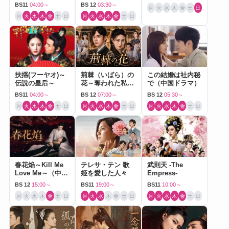
BS11
04:00～
BS 12
03:30～
月
火
水
木
金
土
日
月
火
水
木
金
土
日
月
火
水
木
金
土
日
扶揺(フーヤオ)～
荊棘（いばら）の
この結婚は社内秘
伝説の皇后～
花～奪われた私～
で（中国ドラマ）
（中国ドラマ）
BS11
04:00～
BS 12
07:00～
BS 12
05:30～
月
火
水
木
金
土
日
月
火
水
木
金
土
日
月
火
水
木
金
土
日
春花焔～Kill Me
テレサ・テン 歌
武則天 -The
Love Me～（中国
姫を愛した人々
Empress-
ドラマ）
BS 12
15:00～
BS11
19:00～
BS11
10:00～
月
火
水
木
金
土
日
月
火
水
木
金
土
日
月
火
水
木
金
土
日