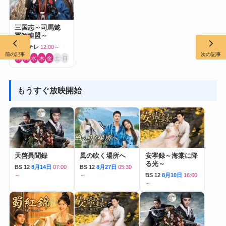
三国志～司馬懿
軍師連盟～
BS日テレ
12:00～
前の記事
次の記事
月
火
水
木
金
土
日
もうすぐ放映開始
天啓異聞録
風の吹く場所へ
安寧録～海棠に降
る光～
BS 12
8月14日
07:00
BS 12
8月27日
05:30
～
～
BS 12
8月10日
16:00
～