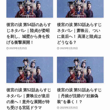
後宮の涙 第54話のあらす
後宮の涙 第53話あらすじ
じネタバレ｜陸貞が娄昭
ネタバレ｜萧唤云、つい
を刺し、城壁から身を投
に皇后へ！ 高湛と陸貞は
げる衝撃展開！
どうなる？
2025年2月25日
2025年2月25日
後宮の涙 第52話あらすじ
後宮の涙 第51話あらすじ
ネタバレ｜萧唤云が皇后
｜丹娘が沈碧の“妊娠偽
の座へ！意外な展開が待
装”を暴く！？
ち受ける宮廷ドラマ
2025年2月25日