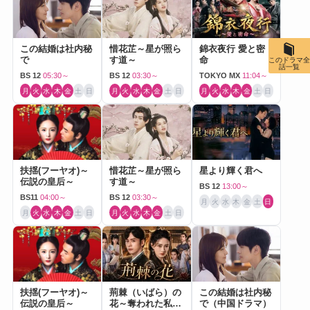
この結婚は社内秘
惜花芷～星が照ら
錦衣夜行 愛と密
で
す道～
命
このドラマ全
話一覧
BS 12
05:30～
BS 12
03:30～
TOKYO MX
11:04～
月
火
水
木
金
土
日
月
火
水
木
金
土
日
月
火
水
木
金
土
日
扶揺(フーヤオ)～
惜花芷～星が照ら
星より輝く君へ
伝説の皇后～
す道～
BS 12
13:00～
BS11
04:00～
BS 12
03:30～
月
火
水
木
金
土
日
月
火
水
木
金
土
日
月
火
水
木
金
土
日
扶揺(フーヤオ)～
荊棘（いばら）の
この結婚は社内秘
伝説の皇后～
花～奪われた私～
で（中国ドラマ）