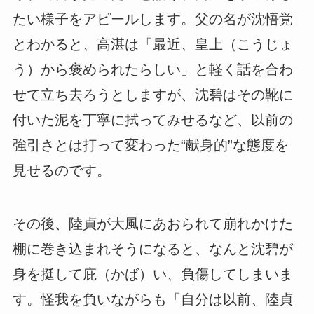
たい様子をアピールします。父の名が沈悟覚
とわかると、高湛は「最近、皇上（こうじょ
う）から褒められたらしい」と軽く話を合わ
せて立ち去ろうとしますが、沈碧はその靴に
付いた泥を丁寧に拭ってみせるなど、以前の
強引さとは打って変わった“献身的”な態度を
見せるのです。
その後、陸貞が大風にあおられて崩れかけた
棚に巻き込まれそうになると、
なんと沈碧が
身を挺して庇（かば）い、負傷してしまいま
す。
怪我を負いながらも「自分は以前、陸貞