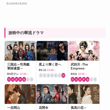
2025年2月25日
放映中の華流ドラマ
三国志～司馬懿
星より輝く君へ
武則天 -The
軍師連盟～
Empress-
BS 12
13:00～
BS日テレ
12:00～
BS11
10:00～
月
火
水
木
金
土
日
月
火
水
木
金
土
日
月
火
水
木
金
土
日
一念関山
花間令
孤高の花～