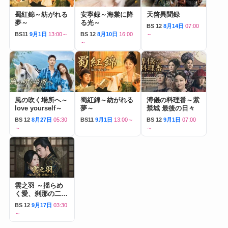
蜀紅錦～紡がれる
安寧録～海棠に降
天啓異聞録
夢～
る光～
BS 12
8月14日
07:00
BS11
9月1日
13:00～
BS 12
8月10日
16:00
～
～
風の吹く場所へ～
蜀紅錦～紡がれる
溥儀の料理番～紫
love yourself～
夢～
禁城 最後の日々
BS 12
8月27日
05:30
BS11
9月1日
13:00～
BS 12
9月1日
07:00
～
～
雲之羽 ～揺らめ
く愛、刹那の二人
～
BS 12
9月17日
03:30
～