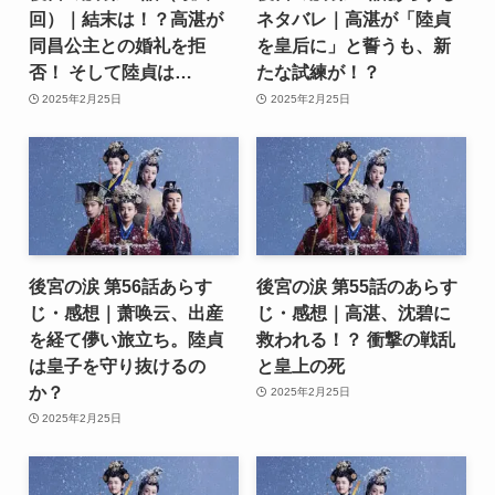
回）｜結末は！？高湛が
ネタバレ｜高湛が「陸貞
同昌公主との婚礼を拒
を皇后に」と誓うも、新
否！ そして陸貞は…
たな試練が！？
2025年2月25日
2025年2月25日
後宮の涙 第56話あらす
後宮の涙 第55話のあらす
じ・感想｜萧唤云、出産
じ・感想｜高湛、沈碧に
を経て儚い旅立ち。陸貞
救われる！？ 衝撃の戦乱
は皇子を守り抜けるの
と皇上の死
か？
2025年2月25日
2025年2月25日