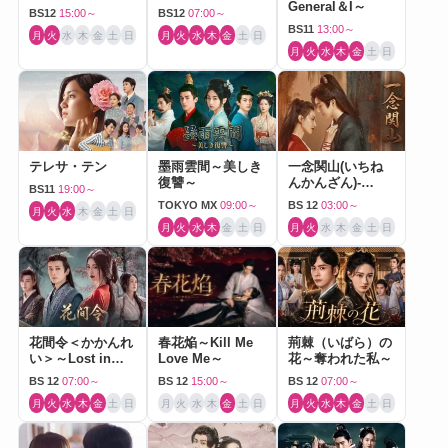
General＆I～
BS12
15:00～
BS12
07:00～
BS11
13:00～
月
火
水
木
金
土
日
月
火
水
木
金
土
日
月
火
水
木
金
土
日
テレサ・テン
墨雨雲間～美しき
一念関山(いちね
復讐～
んかんざん)-
BS11
19:00～
Journey to Love-
TOKYO MX
09:00～
BS 12
03:00～
月
火
水
木
金
土
日
月
火
水
木
金
土
日
月
火
水
木
金
土
日
花間令＜かかんれ
春花焔～Kill Me
荊棘（いばら）の
い＞～Lost in
Love Me～
花～奪われた私～
Love～
BS 12
07:00～
BS 12
15:00～
BS 12
07:00～
月
火
水
木
金
土
日
月
火
水
木
金
土
日
月
火
水
木
金
土
日