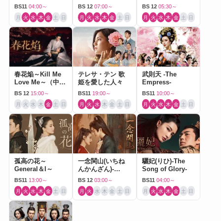
（中国ドラマ）
BS11
04:00～
BS 12
07:00～
BS 12
05:30～
月
火
水
木
金
土
日
月
火
水
木
金
土
日
月
火
水
木
金
土
日
春花焔～Kill Me
テレサ・テン 歌
武則天 -The
Love Me～（中国
姫を愛した人々
Empress-
ドラマ）
BS 12
15:00～
BS11
19:00～
BS11
10:00～
月
火
水
木
金
土
日
月
火
水
木
金
土
日
月
火
水
木
金
土
日
孤高の花～
一念関山(いちね
驪妃(りひ)-The
General＆I～
んかんざん)-
Song of Glory-
Journey to Love-
BS11
13:00～
BS 12
03:00～
BS11
04:00～
月
火
水
木
金
土
日
月
火
水
木
金
土
日
月
火
水
木
金
土
日