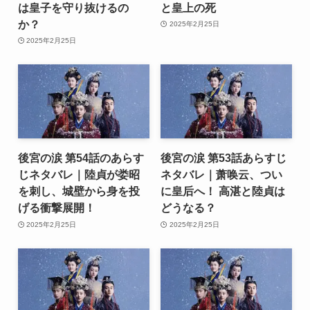
は皇子を守り抜けるの
と皇上の死
か？
2025年2月25日
2025年2月25日
後宮の涙 第54話のあらす
後宮の涙 第53話あらすじ
じネタバレ｜陸貞が娄昭
ネタバレ｜萧唤云、つい
を刺し、城壁から身を投
に皇后へ！ 高湛と陸貞は
げる衝撃展開！
どうなる？
2025年2月25日
2025年2月25日