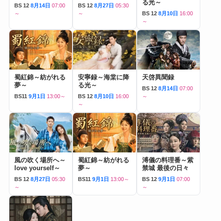
る光～
BS 12
8月14日
07:00
BS 12
8月27日
05:30
～
～
BS 12
8月10日
16:00
～
蜀紅錦～紡がれる
安寧録～海棠に降
天啓異聞録
夢～
る光～
BS 12
8月14日
07:00
BS11
9月1日
13:00～
BS 12
8月10日
16:00
～
～
風の吹く場所へ～
蜀紅錦～紡がれる
溥儀の料理番～紫
love yourself～
夢～
禁城 最後の日々
BS 12
8月27日
05:30
BS11
9月1日
13:00～
BS 12
9月1日
07:00
～
～