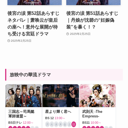
後宮の涙 第52話あらすじ
後宮の涙 第51話あらすじ
ネタバレ｜萧唤云が皇后
｜丹娘が沈碧の“妊娠偽
の座へ！意外な展開が待
装”を暴く！？
ち受ける宮廷ドラマ
2025年2月25日
2025年2月25日
放映中の華流ドラマ
三国志～司馬懿
星より輝く君へ
武則天 -The
軍師連盟～
Empress-
BS 12
13:00～
BS日テレ
12:00～
BS11
10:00～
月
火
水
木
金
土
日