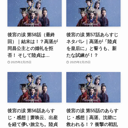
後宮の涙 第58話（最終
後宮の涙 第57話あらすじ
回）｜結末は！？高湛が
ネタバレ｜高湛が「陸貞
同昌公主との婚礼を拒
を皇后に」と誓うも、新
否！ そして陸貞は…
たな試練が！？
2025年2月25日
2025年2月25日
後宮の涙 第56話あらす
後宮の涙 第55話のあらす
じ・感想｜萧唤云、出産
じ・感想｜高湛、沈碧に
を経て儚い旅立ち。陸貞
救われる！？ 衝撃の戦乱