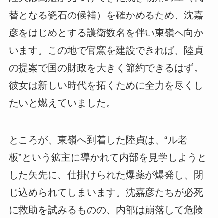
替となる瓷石の候補）を確かめるため、沈嘉
彦をはじめとする護衛数名を伴い東嶺へ向か
います。この地で官窯を建設できれば、陸貞
の提案で国の財政を大きく節約できるはず。
彼女は
新しい時代を拓くために全力を尽くし
たい
と燃えていました。
ところが、東嶺へ到着した陸貞は、“ル老
板”という鉱主に導かれて内部を見学しようと
した矢先に、仕掛けられた爆薬が爆発し、閉
じ込められてしまいます。沈嘉彦たちが必死
に救助を試みるものの、内部は崩落して危険