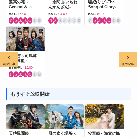
孤高の花～
一念関山(いちね
驪妃(りひ)-The
General＆I～
んかんざん)-
Song of Glory-
Journey to Love-
BS11
13:00～
BS 12
03:00～
BS11
04:00～
月
火
水
木
金
土
日
月
火
水
木
金
土
日
月
火
水
木
金
土
日
三国志～司馬懿
軍師連盟～
前の記事
次の記事
BS日テレ
12:00～
月
火
水
木
金
土
日
もうすぐ放映開始
天啓異聞録
風の吹く場所へ
安寧録～海棠に降