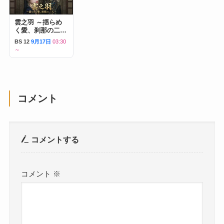
雲之羽 ～揺らめ
く愛、刹那の二人
～
BS 12
9月17日
03:30
～
コメント
コメントする
コメント
※