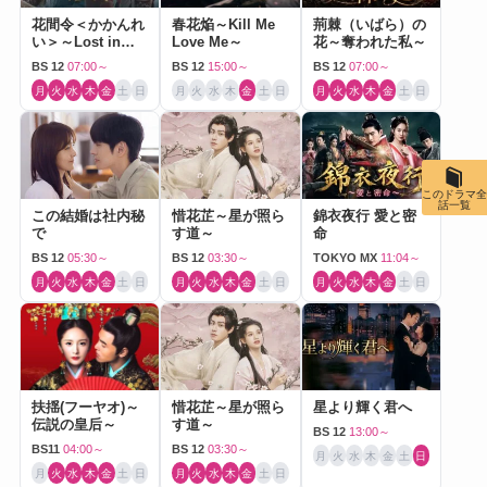
花間令＜かかんれ
春花焔～Kill Me
荊棘（いばら）の
い＞～Lost in
Love Me～
花～奪われた私～
Love～
BS 12
07:00～
BS 12
15:00～
BS 12
07:00～
月
火
水
木
金
土
日
月
火
水
木
金
土
日
月
火
水
木
金
土
日
このドラマ全
話一覧
この結婚は社内秘
惜花芷～星が照ら
錦衣夜行 愛と密
で
す道～
命
BS 12
05:30～
BS 12
03:30～
TOKYO MX
11:04～
月
火
水
木
金
土
日
月
火
水
木
金
土
日
月
火
水
木
金
土
日
扶揺(フーヤオ)～
惜花芷～星が照ら
星より輝く君へ
伝説の皇后～
す道～
BS 12
13:00～
BS11
04:00～
BS 12
03:30～
月
火
水
木
金
土
日
月
火
水
木
金
土
日
月
火
水
木
金
土
日