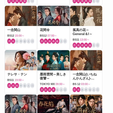
月
火
水
木
金
土
日
月
火
水
木
金
土
日
一念関山
花間令
孤高の花～
General＆I～
BS12
15:00～
BS12
07:00～
BS11
13:00～
月
火
水
木
金
土
日
月
火
水
木
金
土
日
月
火
水
木
金
土
日
テレサ・テン
墨雨雲間～美しき
一念関山(いちね
復讐～
んかんざん)-
BS11
19:00～
Journey to Love-
TOKYO MX
09:00～
BS 12
03:00～
月
火
水
木
金
土
日
月
火
水
木
金
土
日
月
火
水
木
金
土
日