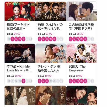
扶揺(フーヤオ)～
荊棘（いばら）の
この結婚は社内秘
伝説の皇后～
花～奪われた私～
で（中国ドラマ）
（中国ドラマ）
BS11
04:00～
BS 12
07:00～
BS 12
05:30～
月
火
水
木
金
土
日
月
火
水
木
金
土
日
月
火
水
木
金
土
日
春花焔～Kill Me
テレサ・テン 歌
武則天 -The
Love Me～（中国
姫を愛した人々
Empress-
ドラマ）
BS 12
15:00～
BS11
19:00～
BS11
10:00～
月
火
水
木
金
土
日
月
火
水
木
金
土
日
月
火
水
木
金
土
日