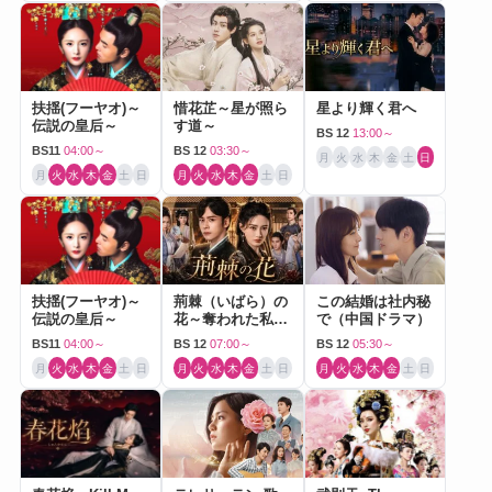
扶揺(フーヤオ)～
惜花芷～星が照ら
星より輝く君へ
伝説の皇后～
す道～
BS 12
13:00～
BS11
04:00～
BS 12
03:30～
月
火
水
木
金
土
日
月
火
水
木
金
土
日
月
火
水
木
金
土
日
扶揺(フーヤオ)～
荊棘（いばら）の
この結婚は社内秘
伝説の皇后～
花～奪われた私～
で（中国ドラマ）
（中国ドラマ）
BS11
04:00～
BS 12
07:00～
BS 12
05:30～
月
火
水
木
金
土
日
月
火
水
木
金
土
日
月
火
水
木
金
土
日