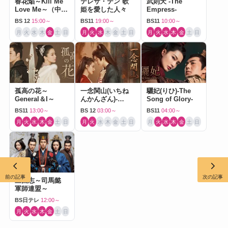
春花焔～Kill Me
テレサ・テン 歌
武則天 -The
Love Me～（中国
姫を愛した人々
Empress-
ドラマ）
BS 12
15:00～
BS11
19:00～
BS11
10:00～
月
火
水
木
金
土
日
月
火
水
木
金
土
日
月
火
水
木
金
土
日
孤高の花～
一念関山(いちね
驪妃(りひ)-The
General＆I～
んかんざん)-
Song of Glory-
Journey to Love-
BS11
13:00～
BS 12
03:00～
BS11
04:00～
月
火
水
木
金
土
日
月
火
水
木
金
土
日
月
火
水
木
金
土
日
前の記事
次の記事
三国志～司馬懿
軍師連盟～
BS日テレ
12:00～
月
火
水
木
金
土
日