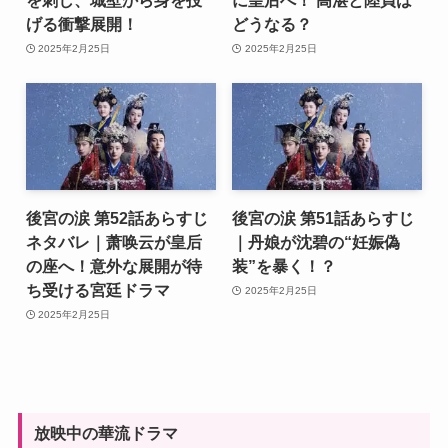
を刺し、城壁から身を投
に皇后へ！ 高湛と陸貞は
げる衝撃展開！
どうなる？
2025年2月25日
2025年2月25日
後宮の涙 第52話あらすじ
後宮の涙 第51話あらすじ
ネタバレ｜萧唤云が皇后
｜丹娘が沈碧の“妊娠偽
の座へ！意外な展開が待
装”を暴く！？
ち受ける宮廷ドラマ
2025年2月25日
2025年2月25日
放映中の華流ドラマ