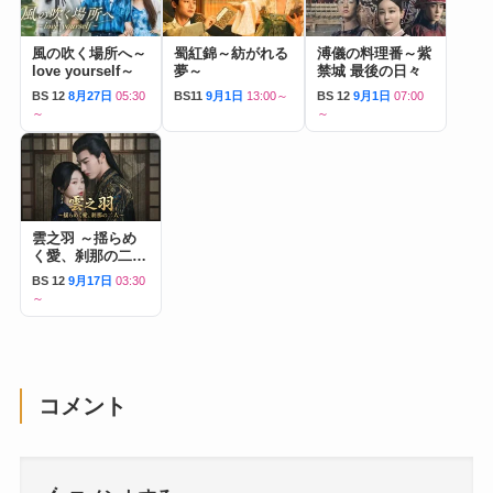
風の吹く場所へ～
蜀紅錦～紡がれる
溥儀の料理番～紫
love yourself～
夢～
禁城 最後の日々
BS 12
8月27日
05:30
BS11
9月1日
13:00～
BS 12
9月1日
07:00
～
～
雲之羽 ～揺らめ
く愛、刹那の二人
～
BS 12
9月17日
03:30
～
コメント