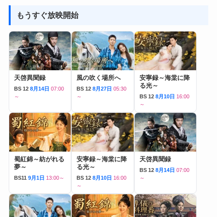
もうすぐ放映開始
天啓異聞録
風の吹く場所へ
安寧録～海棠に降
る光～
BS 12
8月14日
07:00
BS 12
8月27日
05:30
～
～
BS 12
8月10日
16:00
～
蜀紅錦～紡がれる
安寧録～海棠に降
天啓異聞録
夢～
る光～
BS 12
8月14日
07:00
BS11
9月1日
13:00～
BS 12
8月10日
16:00
～
～