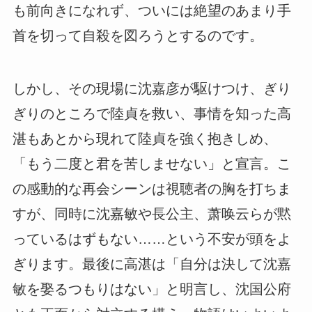
も前向きになれず、ついには
絶望のあまり手
首を切って自殺を図ろうとする
のです。
しかし、その現場に沈嘉彦が駆けつけ、ぎり
ぎりのところで陸貞を救い、事情を知った高
湛もあとから現れて陸貞を強く抱きしめ、
「もう二度と君を苦しませない」と宣言。こ
の感動的な再会シーンは視聴者の胸を打ちま
すが、同時に沈嘉敏や長公主、萧唤云らが黙
っているはずもない……という不安が頭をよ
ぎります。最後に高湛は「自分は決して沈嘉
敏を娶るつもりはない」と明言し、沈国公府