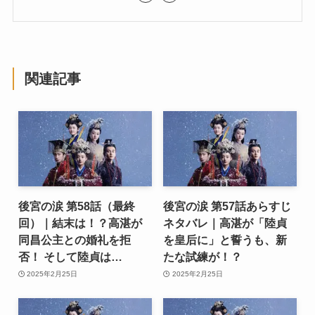
関連記事
後宮の涙 第58話（最終
後宮の涙 第57話あらすじ
回）｜結末は！？高湛が
ネタバレ｜高湛が「陸貞
同昌公主との婚礼を拒
を皇后に」と誓うも、新
否！ そして陸貞は…
たな試練が！？
2025年2月25日
2025年2月25日