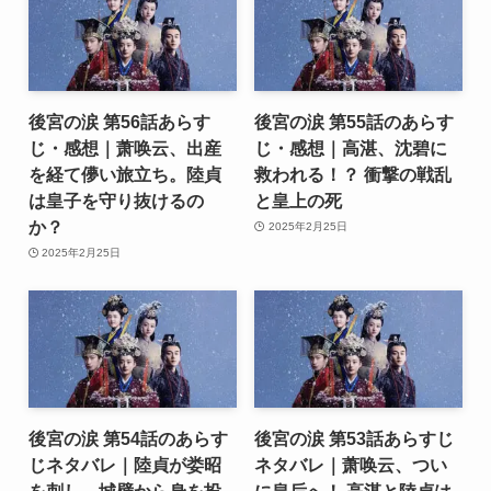
後宮の涙 第56話あらす
後宮の涙 第55話のあらす
じ・感想｜萧唤云、出産
じ・感想｜高湛、沈碧に
を経て儚い旅立ち。陸貞
救われる！？ 衝撃の戦乱
は皇子を守り抜けるの
と皇上の死
か？
2025年2月25日
2025年2月25日
後宮の涙 第54話のあらす
後宮の涙 第53話あらすじ
じネタバレ｜陸貞が娄昭
ネタバレ｜萧唤云、つい