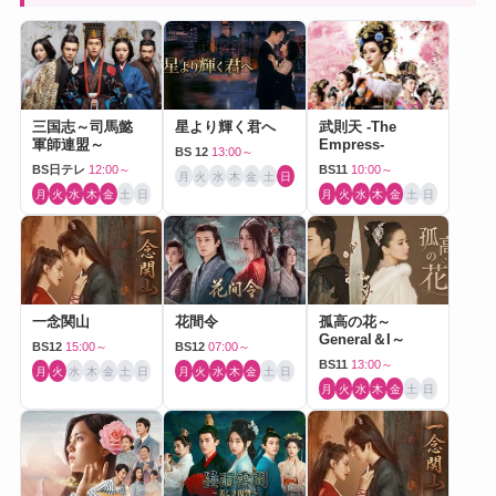
三国志～司馬懿
星より輝く君へ
武則天 -The
軍師連盟～
Empress-
BS 12
13:00～
BS日テレ
12:00～
BS11
10:00～
月
火
水
木
金
土
日
月
火
水
木
金
土
日
月
火
水
木
金
土
日
一念関山
花間令
孤高の花～
General＆I～
BS12
15:00～
BS12
07:00～
BS11
13:00～
月
火
水
木
金
土
日
月
火
水
木
金
土
日
月
火
水
木
金
土
日