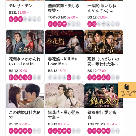
テレサ・テン
墨雨雲間～美しき
一念関山(いちね
復讐～
んかんざん)-
BS11
19:00～
Journey to Love-
TOKYO MX
09:00～
BS 12
03:00～
月
火
水
木
金
土
日
月
火
水
木
金
土
日
月
火
水
木
金
土
日
花間令＜かかんれ
春花焔～Kill Me
荊棘（いばら）の
い＞～Lost in
Love Me～
花～奪われた私～
Love～
BS 12
07:00～
BS 12
15:00～
BS 12
07:00～
月
火
水
木
金
土
日
月
火
水
木
金
土
日
月
火
水
木
金
土
日
このドラマ全
話一覧
この結婚は社内秘
惜花芷～星が照ら
錦衣夜行 愛と密
で
す道～
命
BS 12
05:30～
BS 12
03:30～
TOKYO MX
11:04～
月
火
水
木
金
土
日
月
火
水
木
金
土
日
月
火
水
木
金
土
日