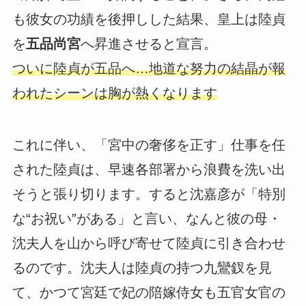
も彼女の功績を後押しした結果、皇上は陸貞
を
五品尚宮
へ昇進させると宣言。
ついに陸貞が五品へ…地道な努力の結晶が報
われたシーンは胸が熱くなります
これに伴い、「宮中の奢侈を正す」仕事を任
された陸貞は、早速各部署から浪費を洗い出
そうと張り切ります。すると沈嘉彦が「特別
な“お祝い”がある」と言い、なんと彼の母・
沈夫人を山から呼び寄せて陸貞に引き合わせ
るのです。沈夫人は陸貞の持つ九鸞釵を見
て、かつて宮廷で妃の陪嫁侍女も五官女官の