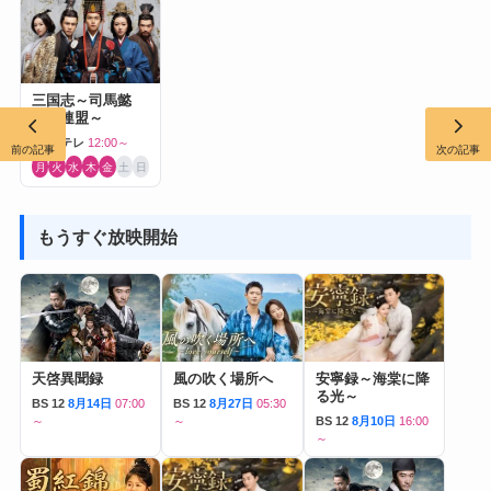
三国志～司馬懿
軍師連盟～
BS日テレ
12:00～
前の記事
次の記事
月
火
水
木
金
土
日
もうすぐ放映開始
天啓異聞録
風の吹く場所へ
安寧録～海棠に降
る光～
BS 12
8月14日
07:00
BS 12
8月27日
05:30
～
～
BS 12
8月10日
16:00
～