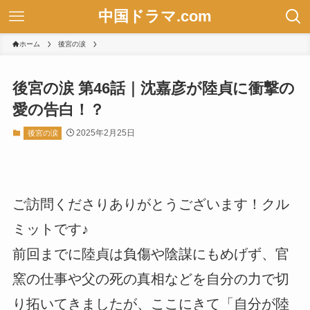
中国ドラマ.com
ホーム
後宮の涙
後宮の涙 第46話｜沈嘉彦が陸貞に衝撃の
愛の告白！？
2025年2月25日
後宮の涙
ご訪問くださりありがとうございます！クル
ミットです♪
前回までに陸貞は負傷や陰謀にもめげず、官
窯の仕事や父の死の真相などを自分の力で切
り拓いてきましたが、ここにきて「自分が陸