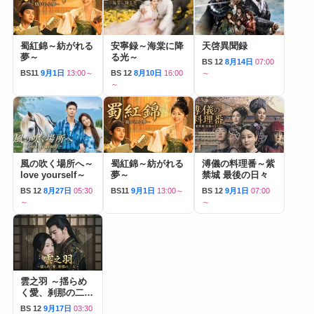
蜀紅錦～紡がれる
安寧録～海棠に降
天啓異聞録
夢～
る光～
BS 12
8月14日
07:00
BS11
9月1日
13:00～
BS 12
8月10日
16:00
～
～
風の吹く場所へ～
蜀紅錦～紡がれる
溥儀の料理番～紫
love yourself～
夢～
禁城 最後の日々
BS 12
8月27日
05:30
BS11
9月1日
13:00～
BS 12
9月1日
07:00
～
～
雲之羽 ～揺らめ
く愛、刹那の二人
～
BS 12
9月17日
03:30