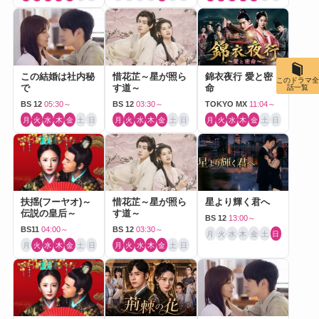
この結婚は社内秘
惜花芷～星が照ら
錦衣夜行 愛と密
このドラマ全
で
す道～
命
話一覧
BS 12
05:30～
BS 12
03:30～
TOKYO MX
11:04～
月
火
水
木
金
土
日
月
火
水
木
金
土
日
月
火
水
木
金
土
日
扶揺(フーヤオ)～
惜花芷～星が照ら
星より輝く君へ
伝説の皇后～
す道～
BS 12
13:00～
BS11
04:00～
BS 12
03:30～
月
火
水
木
金
土
日
月
火
水
木
金
土
日
月
火
水
木
金
土
日