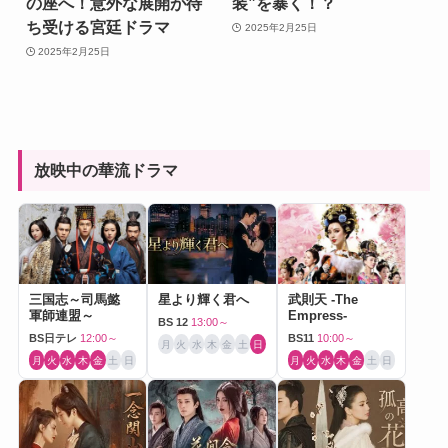
の座へ！意外な展開が待
装”を暴く！？
ち受ける宮廷ドラマ
2025年2月25日
2025年2月25日
放映中の華流ドラマ
三国志～司馬懿
星より輝く君へ
武則天 -The
軍師連盟～
Empress-
BS 12
13:00～
BS日テレ
12:00～
BS11
10:00～
月
火
水
木
金
土
日
月
火
水
木
金
土
日
月
火
水
木
金
土
日