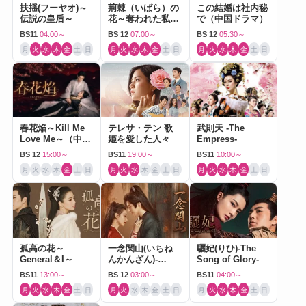
扶揺(フーヤオ)～
荊棘（いばら）の
この結婚は社内秘
伝説の皇后～
花～奪われた私～
で（中国ドラマ）
（中国ドラマ）
BS11
04:00～
BS 12
07:00～
BS 12
05:30～
月
火
水
木
金
土
日
月
火
水
木
金
土
日
月
火
水
木
金
土
日
春花焔～Kill Me
テレサ・テン 歌
武則天 -The
Love Me～（中国
姫を愛した人々
Empress-
ドラマ）
BS 12
15:00～
BS11
19:00～
BS11
10:00～
月
火
水
木
金
土
日
月
火
水
木
金
土
日
月
火
水
木
金
土
日
孤高の花～
一念関山(いちね
驪妃(りひ)-The
General＆I～
んかんざん)-
Song of Glory-
Journey to Love-
BS11
13:00～
BS 12
03:00～
BS11
04:00～
月
火
水
木
金
土
日
月
火
水
木
金
土
日
月
火
水
木
金
土
日