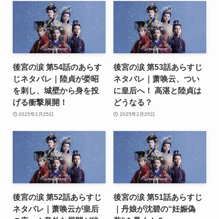
後宮の涙 第54話のあらす
後宮の涙 第53話あらすじ
じネタバレ｜陸貞が娄昭
ネタバレ｜萧唤云、つい
を刺し、城壁から身を投
に皇后へ！ 高湛と陸貞は
げる衝撃展開！
どうなる？
2025年2月25日
2025年2月25日
後宮の涙 第52話あらすじ
後宮の涙 第51話あらすじ
ネタバレ｜萧唤云が皇后
｜丹娘が沈碧の“妊娠偽