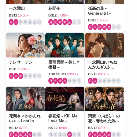
一念関山
花間令
孤高の花～
General＆I～
BS12
15:00～
BS12
07:00～
BS11
13:00～
月
火
水
木
金
土
日
月
火
水
木
金
土
日
月
火
水
木
金
土
日
テレサ・テン
墨雨雲間～美しき
一念関山(いちね
復讐～
んかんざん)-
BS11
19:00～
Journey to Love-
TOKYO MX
09:00～
BS 12
03:00～
月
火
水
木
金
土
日
月
火
水
木
金
土
日
月
火
水
木
金
土
日
花間令＜かかんれ
春花焔～Kill Me
荊棘（いばら）の
い＞～Lost in
Love Me～
花～奪われた私～
Love～
BS 12
07:00～
BS 12
15:00～
BS 12
07:00～
月
火
水
木
金
土
日
月
火
水
木
金
土
日
月
火
水
木
金
土
日