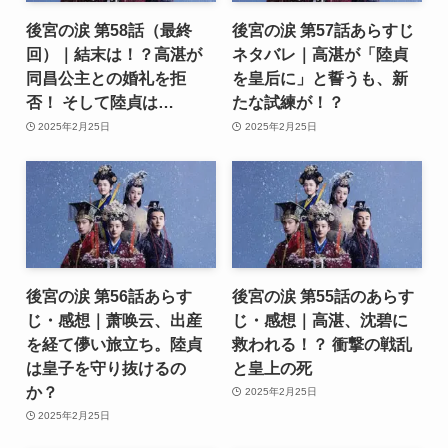
後宮の涙 第58話（最終
後宮の涙 第57話あらすじ
回）｜結末は！？高湛が
ネタバレ｜高湛が「陸貞
同昌公主との婚礼を拒
を皇后に」と誓うも、新
否！ そして陸貞は…
たな試練が！？
2025年2月25日
2025年2月25日
後宮の涙 第56話あらす
後宮の涙 第55話のあらす
じ・感想｜萧唤云、出産
じ・感想｜高湛、沈碧に
を経て儚い旅立ち。陸貞
救われる！？ 衝撃の戦乱
は皇子を守り抜けるの
と皇上の死
か？
2025年2月25日
2025年2月25日