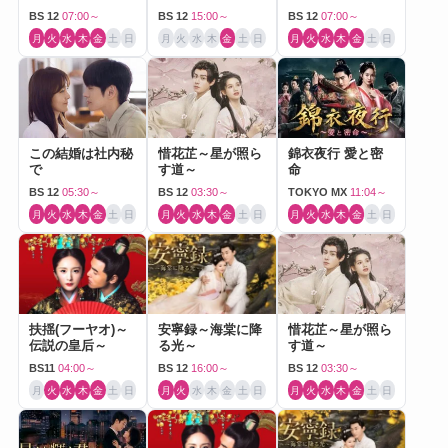
Love～
BS 12
07:00～
BS 12
15:00～
BS 12
07:00～
月
火
水
木
金
土
日
月
火
水
木
金
土
日
月
火
水
木
金
土
日
この結婚は社内秘
惜花芷～星が照ら
錦衣夜行 愛と密
で
す道～
命
BS 12
05:30～
BS 12
03:30～
TOKYO MX
11:04～
月
火
水
木
金
土
日
月
火
水
木
金
土
日
月
火
水
木
金
土
日
扶揺(フーヤオ)～
安寧録～海棠に降
惜花芷～星が照ら
伝説の皇后～
る光～
す道～
BS11
04:00～
BS 12
16:00～
BS 12
03:30～
月
火
水
木
金
土
日
月
火
水
木
金
土
日
月
火
水
木
金
土
日