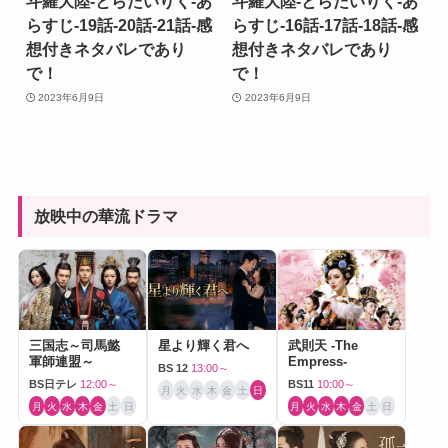
斗羅大陸-とらたいりく-あ
斗羅大陸-とらたいりく-あ
らすじ-19話-20話-21話-感
らすじ-16話-17話-18話-感
想付きネタバレであり
想付きネタバレであり
で！
で！
2023年6月9日
2023年6月9日
放映中の華流ドラマ
三国志～司馬懿
星より輝く君へ
武則天 -The
軍師連盟～
Empress-
BS 12
13:00～
BS日テレ
12:00～
BS11
10:00～
月
火
水
木
金
土
日
月
火
水
木
金
土
日
月
火
水
木
金
土
日