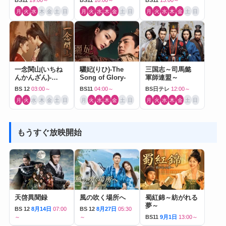
BS11
19:00～
BS11
10:00～
BS11
13:00～
月
火
水
木
金
土
日
月
火
水
木
金
土
日
月
火
水
木
金
土
日
一念関山(いちね
驪妃(りひ)-The
三国志～司馬懿
んかんざん)-
Song of Glory-
軍師連盟～
Journey to Love-
BS 12
03:00～
BS11
04:00～
BS日テレ
12:00～
月
火
水
木
金
土
日
月
火
水
木
金
土
日
月
火
水
木
金
土
日
もうすぐ放映開始
天啓異聞録
風の吹く場所へ
蜀紅錦～紡がれる
夢～
BS 12
8月14日
07:00
BS 12
8月27日
05:30
～
～
BS11
9月1日
13:00～