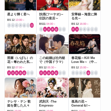
星より輝く君へ
扶揺(フーヤオ)～
安寧録～海棠に降
伝説の皇后～
る光～
BS 12
13:00～
BS11
04:00～
BS 12
16:00～
月
火
水
木
金
土
日
月
火
水
木
金
土
日
月
火
水
木
金
土
日
荊棘（いばら）の
この結婚は社内秘
春花焔～Kill Me
花～奪われた私～
で（中国ドラマ）
Love Me～（中国
（中国ドラマ）
ドラマ）
BS 12
07:00～
BS 12
05:30～
BS 12
15:00～
月
火
水
木
金
土
日
月
火
水
木
金
土
日
月
火
水
木
金
土
日
テレサ・テン 歌
武則天 -The
孤高の花～
姫を愛した人々
Empress-
General＆I～