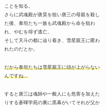
ことを知る。
さらに武魂殿が唐昊を狙い唐三の母親を殺し
た後、泰坦たち一族も武魂殿から命を狙わ
れ、やむを得ず逃亡。
そして天斗の都に辿り着き、雪星親王に匿わ
れたのだとか。
だから泰坦たちは雪星親王に頭が上がらない
んですね…
すると唐三は魂師や一般人にも危害を加えた
りする蒼暉学苑の裏に黒幕がいてそれが父か