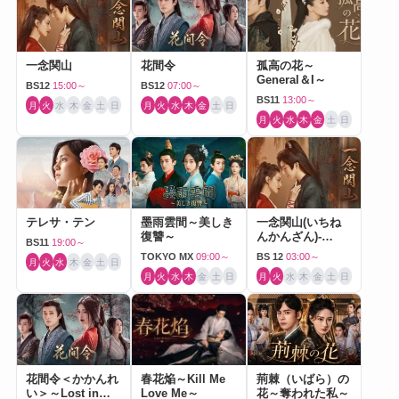
一念関山
花間令
孤高の花～
General＆I～
BS12
15:00～
BS12
07:00～
BS11
13:00～
月
火
水
木
金
土
日
月
火
水
木
金
土
日
月
火
水
木
金
土
日
テレサ・テン
墨雨雲間～美しき
一念関山(いちね
復讐～
んかんざん)-
BS11
19:00～
Journey to Love-
TOKYO MX
09:00～
BS 12
03:00～
月
火
水
木
金
土
日
月
火
水
木
金
土
日
月
火
水
木
金
土
日
花間令＜かかんれ
春花焔～Kill Me
荊棘（いばら）の
い＞～Lost in
Love Me～
花～奪われた私～