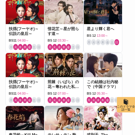
扶揺(フーヤオ)～
惜花芷～星が照ら
星より輝く君へ
伝説の皇后～
す道～
BS 12
13:00～
BS11
04:00～
BS 12
03:30～
月
火
水
木
金
土
日
月
火
水
木
金
土
日
月
火
水
木
金
土
日
扶揺(フーヤオ)～
荊棘（いばら）の
この結婚は社内秘
伝説の皇后～
花～奪われた私～
で（中国ドラマ）
（中国ドラマ）
BS11
04:00～
BS 12
07:00～
BS 12
05:30～
月
火
水
木
金
土
日
月
火
水
木
金
土
日
月
火
水
木
金
土
日
このドラマ全
話一覧
春花焔～Kill Me
テレサ・テン 歌
武則天 -The