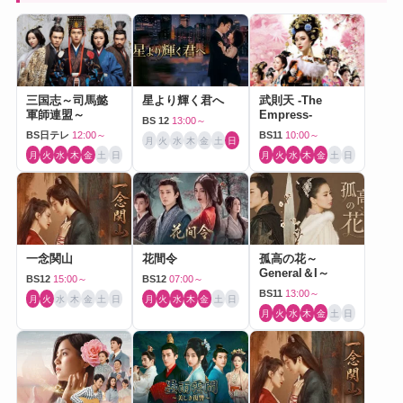
三国志～司馬懿
星より輝く君へ
武則天 -The
軍師連盟～
Empress-
BS 12
13:00～
BS日テレ
12:00～
BS11
10:00～
月
火
水
木
金
土
日
月
火
水
木
金
土
日
月
火
水
木
金
土
日
一念関山
花間令
孤高の花～
General＆I～
BS12
15:00～
BS12
07:00～
BS11
13:00～
月
火
水
木
金
土
日
月
火
水
木
金
土
日
月
火
水
木
金
土
日