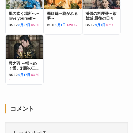
風の吹く場所へ～
蜀紅錦～紡がれる
溥儀の料理番～紫
love yourself～
夢～
禁城 最後の日々
BS 12
8月27日
05:30
BS11
9月1日
13:00～
BS 12
9月1日
07:00
～
～
雲之羽 ～揺らめ
く愛、刹那の二人
～
BS 12
9月17日
03:30
～
コメント