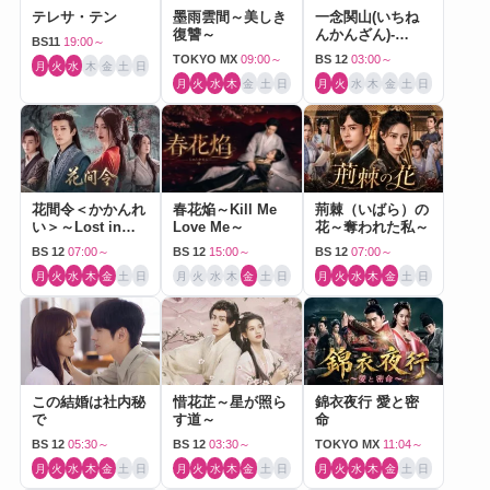
テレサ・テン
墨雨雲間～美しき
一念関山(いちね
復讐～
んかんざん)-
BS11
19:00～
Journey to Love-
TOKYO MX
09:00～
BS 12
03:00～
月
火
水
木
金
土
日
月
火
水
木
金
土
日
月
火
水
木
金
土
日
花間令＜かかんれ
春花焔～Kill Me
荊棘（いばら）の
い＞～Lost in
Love Me～
花～奪われた私～
Love～
BS 12
07:00～
BS 12
15:00～
BS 12
07:00～
月
火
水
木
金
土
日
月
火
水
木
金
土
日
月
火
水
木
金
土
日
この結婚は社内秘
惜花芷～星が照ら
錦衣夜行 愛と密
で
す道～
命
BS 12
05:30～
BS 12
03:30～
TOKYO MX
11:04～
月
火
水
木
金
土
日
月
火
水
木
金
土
日
月
火
水
木
金
土
日