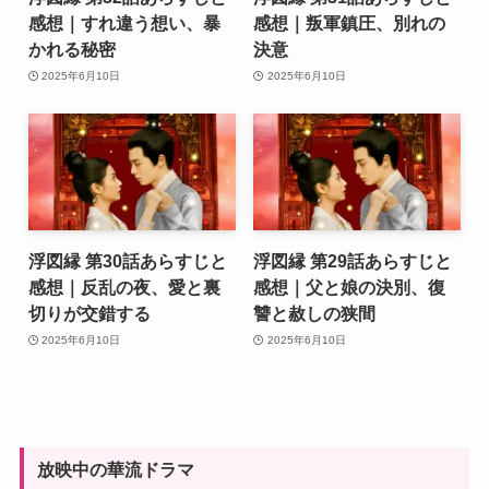
感想｜すれ違う想い、暴
感想｜叛軍鎮圧、別れの
かれる秘密
決意
2025年6月10日
2025年6月10日
浮図縁 第30話あらすじと
浮図縁 第29話あらすじと
感想｜反乱の夜、愛と裏
感想｜父と娘の決別、復
切りが交錯する
讐と赦しの狭間
2025年6月10日
2025年6月10日
放映中の華流ドラマ