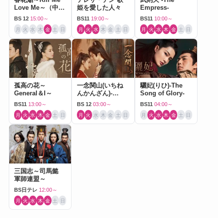
Love Me～（中国
姫を愛した人々
Empress-
ドラマ）
BS 12
15:00～
BS11
19:00～
BS11
10:00～
月
火
水
木
金
土
日
月
火
水
木
金
土
日
月
火
水
木
金
土
日
孤高の花～
一念関山(いちね
驪妃(りひ)-The
General＆I～
んかんざん)-
Song of Glory-
Journey to Love-
BS11
13:00～
BS 12
03:00～
BS11
04:00～
月
火
水
木
金
土
日
月
火
水
木
金
土
日
月
火
水
木
金
土
日
三国志～司馬懿
軍師連盟～
BS日テレ
12:00～
月
火
水
木
金
土
日