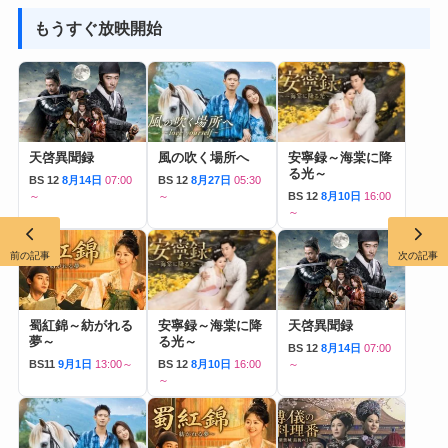
もうすぐ放映開始
天啓異聞録
風の吹く場所へ
安寧録～海棠に降
る光～
BS 12
8月14日
07:00
BS 12
8月27日
05:30
～
～
BS 12
8月10日
16:00
～
前の記事
次の記事
蜀紅錦～紡がれる
安寧録～海棠に降
天啓異聞録
夢～
る光～
BS 12
8月14日
07:00
BS11
9月1日
13:00～
BS 12
8月10日
16:00
～
～