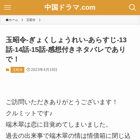
中国ドラマ.com
ホーム
玉昭令
玉昭令-ぎょくしょうれい-あらすじ-13
話-14話-15話-感想付きネタバレであり
で！
2023年4月19日
玉昭令
ご訪問いただきありがとうございます！
クルミットです♪
端木翠は恋に目覚めてしまいました。
過去の出来事で端木翠の情は情債箱に閉じ込