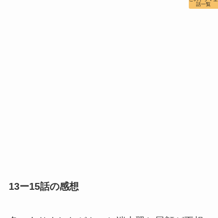
話一覧
13ー15話の感想