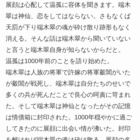
展顔は心配して温孤に容体を聞きます。端木
翠は神仙、恋をしてはならない。さもなくば
天罰が下り端木翠の魂が砕け散り跡形もなく
消える。そんな話は端木翠から聞いていない
と言うと端木翠自身が知らないからだと。
温孤は1000年前のことを語り始めた。
端木翠は人族の将軍で許嫁の将軍觳閶がいた
が觳閶が戦死し、端木翠は自分たちのせいで
多くの兵が死んだことで良心の呵責に苛まれ
た。そして端木翠は神仙となったがその記憶
は情債箱に封印された。1000年穏やかに過ご
してきたのに展顔に出会い情が沸いた。封印
を解ければ端木翠の魂は砕け散る。展顔の名