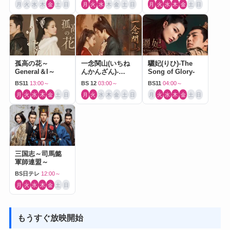
月
火
水
木
金
土
日
月
火
水
木
金
土
日
月
火
水
木
金
土
日
孤高の花～
一念関山(いちね
驪妃(りひ)-The
General＆I～
んかんざん)-
Song of Glory-
Journey to Love-
BS11
13:00～
BS 12
03:00～
BS11
04:00～
月
火
水
木
金
土
日
月
火
水
木
金
土
日
月
火
水
木
金
土
日
三国志～司馬懿
軍師連盟～
BS日テレ
12:00～
月
火
水
木
金
土
日
もうすぐ放映開始