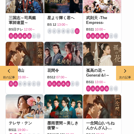
三国志～司馬懿
星より輝く君へ
武則天 -The
軍師連盟～
Empress-
BS 12
13:00～
BS日テレ
12:00～
BS11
10:00～
月
火
水
木
金
土
日
月
火
水
木
金
土
日
月
火
水
木
金
土
日
一念関山
花間令
孤高の花～
General＆I～
BS12
15:00～
BS12
07:00～
前の記事
次の記事
BS11
13:00～
月
火
水
木
金
土
日
月
火
水
木
金
土
日
月
火
水
木
金
土
日
テレサ・テン
墨雨雲間～美しき
一念関山(いちね
復讐～
んかんざん)-
BS11
19:00～
Journey to Love-