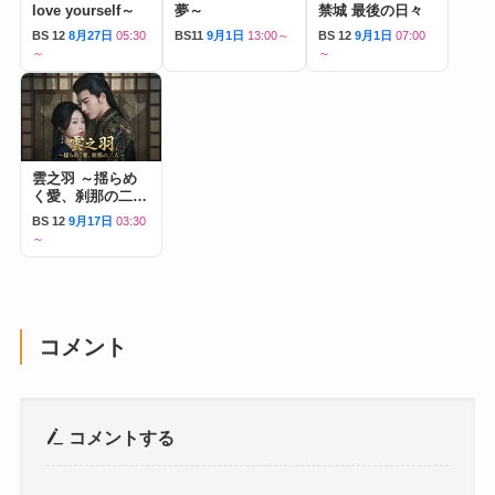
love yourself～
夢～
禁城 最後の日々
BS 12
8月27日
05:30
BS11
9月1日
13:00～
BS 12
9月1日
07:00
～
～
雲之羽 ～揺らめ
く愛、刹那の二人
～
BS 12
9月17日
03:30
～
コメント
コメントする