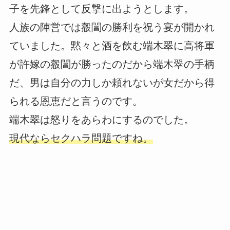
子を先鋒として反撃に出ようとします。
人族の陣営では觳閶の勝利を祝う宴が開かれ
ていました。黙々と酒を飲む端木翠に高将軍
が許嫁の觳閶が勝ったのだから端木翠の手柄
だ、男は自分の力しか頼れないが女だから得
られる恩恵だと言うのです。
端木翠は怒りをあらわにするのでした。
現代ならセクハラ問題ですね。