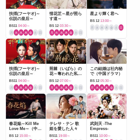
扶揺(フーヤオ)～
惜花芷～星が照ら
星より輝く君へ
伝説の皇后～
す道～
BS 12
13:00～
BS11
04:00～
BS 12
03:30～
月
火
水
木
金
土
日
月
火
水
木
金
土
日
月
火
水
木
金
土
日
扶揺(フーヤオ)～
荊棘（いばら）の
この結婚は社内秘
伝説の皇后～
花～奪われた私～
で（中国ドラマ）
（中国ドラマ）
BS11
04:00～
BS 12
07:00～
BS 12
05:30～
月
火
水
木
金
土
日
月
火
水
木
金
土
日
月
火
水
木
金
土
日
春花焔～Kill Me
テレサ・テン 歌
武則天 -The
Love Me～（中国
姫を愛した人々
Empress-
ドラマ）
BS 12
15:00～
BS11
19:00～
BS11
10:00～