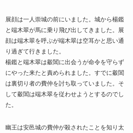
展顔は一人崇城の前にいました。城から楊鑑
と端木翠が馬に乗り飛び出してきました。展
顔は端木翠を呼ぶが端木翠は空耳かと思い通
り過ぎて行きました。
楊鑑と端木翠は觳閶に出会うが命令を守らず
にやった来たと責められました。すでに觳閶
は裏切り者の費仲を討ち取っていました。そ
して觳閶は端木翠を従わせようとするのでし
た。
幽王は安邑城の費仲が殺されたことを知り太