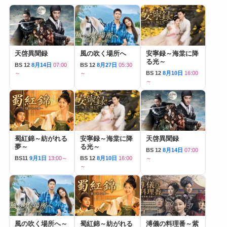
天啓異聞録
風の吹く場所へ
安寧録～海棠に降
る光～
BS 12
8月14日
07:00
BS 12
8月27日
05:30
～
～
BS 12
8月10日
16:00
～
蜀紅錦～紡がれる
安寧録～海棠に降
天啓異聞録
夢～
る光～
BS 12
8月14日
07:00
BS11
9月1日
13:00～
BS 12
8月10日
16:00
～
～
風の吹く場所へ～
蜀紅錦～紡がれる
溥儀の料理番～紫