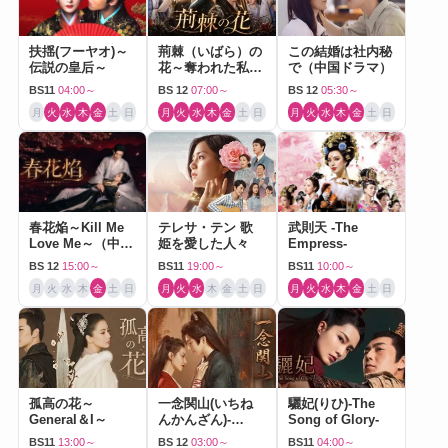
扶揺(フーヤオ)～
荊棘（いばら）の
この結婚は社内秘
伝説の皇后～
花～奪われた私～
で（中国ドラマ）
（中国ドラマ）
BS11
04:00～
BS 12
07:00～
BS 12
05:30～
月
火
水
木
金
土
日
月
火
水
木
金
土
日
月
火
水
木
金
土
日
春花焔～Kill Me
テレサ・テン 歌
武則天 -The
Love Me～（中国
姫を愛した人々
Empress-
ドラマ）
BS 12
15:00～
BS11
19:00～
BS11
10:00～
月
火
水
木
金
土
日
月
火
水
木
金
土
日
月
火
水
木
金
土
日
孤高の花～
一念関山(いちね
驪妃(りひ)-The
General＆I～
んかんざん)-
Song of Glory-
Journey to Love-
BS11
13:00～
BS 12
03:00～
BS11
04:00～