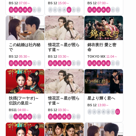
Love～
BS 12
07:00～
BS 12
15:00～
BS 12
07:00～
月
火
水
木
金
土
日
月
火
水
木
金
土
日
月
火
水
木
金
土
日
この結婚は社内秘
惜花芷～星が照ら
錦衣夜行 愛と密
で
す道～
命
BS 12
05:30～
BS 12
03:30～
TOKYO MX
11:04～
月
火
水
木
金
土
日
月
火
水
木
金
土
日
月
火
水
木
金
土
日
扶揺(フーヤオ)～
惜花芷～星が照ら
星より輝く君へ
伝説の皇后～
す道～
BS 12
13:00～
BS11
04:00～
BS 12
03:30～
月
火
水
木
金
土
日
月
火
水
木
金
土
日
月
火
水
木
金
土
日