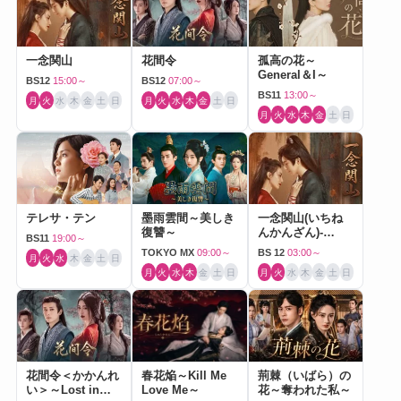
一念関山
花間令
孤高の花～
General＆I～
BS12
15:00～
BS12
07:00～
BS11
13:00～
月
火
水
木
金
土
日
月
火
水
木
金
土
日
月
火
水
木
金
土
日
テレサ・テン
墨雨雲間～美しき
一念関山(いちね
復讐～
んかんざん)-
BS11
19:00～
Journey to Love-
TOKYO MX
09:00～
BS 12
03:00～
月
火
水
木
金
土
日
月
火
水
木
金
土
日
月
火
水
木
金
土
日
花間令＜かかんれ
春花焔～Kill Me
荊棘（いばら）の
い＞～Lost in
Love Me～
花～奪われた私～