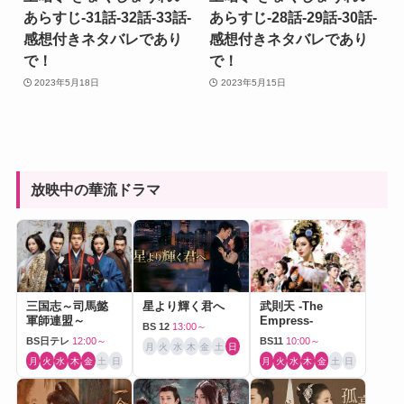
あらすじ-31話-32話-33話-
あらすじ-28話-29話-30話-
感想付きネタバレであり
感想付きネタバレであり
で！
で！
2023年5月18日
2023年5月15日
放映中の華流ドラマ
三国志～司馬懿
星より輝く君へ
武則天 -The
軍師連盟～
Empress-
BS 12
13:00～
BS日テレ
12:00～
BS11
10:00～
月
火
水
木
金
土
日
月
火
水
木
金
土
日
月
火
水
木
金
土
日