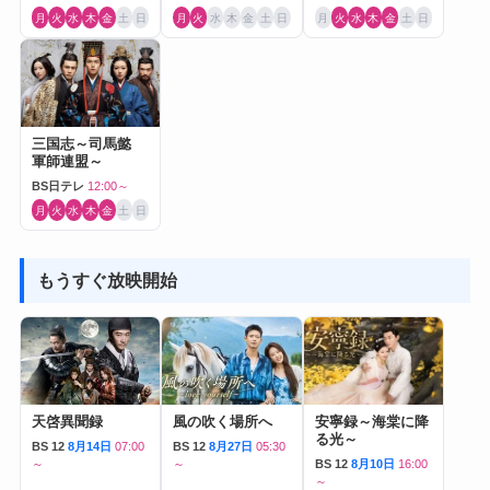
月
火
水
木
金
土
日
月
火
水
木
金
土
日
月
火
水
木
金
土
日
三国志～司馬懿
軍師連盟～
BS日テレ
12:00～
月
火
水
木
金
土
日
もうすぐ放映開始
天啓異聞録
風の吹く場所へ
安寧録～海棠に降
る光～
BS 12
8月14日
07:00
BS 12
8月27日
05:30
～
～
BS 12
8月10日
16:00
～