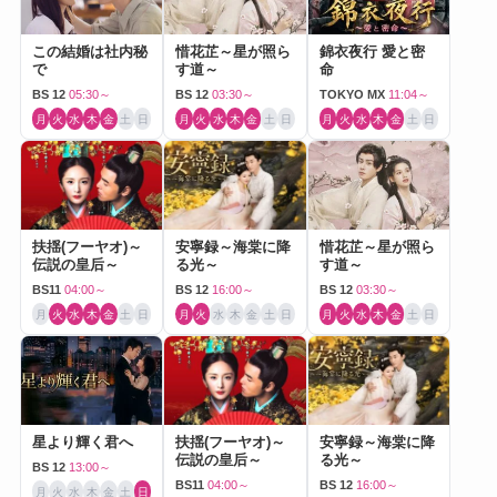
この結婚は社内秘
惜花芷～星が照ら
錦衣夜行 愛と密
で
す道～
命
BS 12
05:30～
BS 12
03:30～
TOKYO MX
11:04～
月
火
水
木
金
土
日
月
火
水
木
金
土
日
月
火
水
木
金
土
日
扶揺(フーヤオ)～
安寧録～海棠に降
惜花芷～星が照ら
伝説の皇后～
る光～
す道～
BS11
04:00～
BS 12
16:00～
BS 12
03:30～
月
火
水
木
金
土
日
月
火
水
木
金
土
日
月
火
水
木
金
土
日
星より輝く君へ
扶揺(フーヤオ)～
安寧録～海棠に降
伝説の皇后～
る光～
BS 12
13:00～
BS11
04:00～
BS 12
16:00～
月
火
水
木
金
土
日