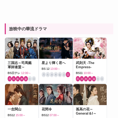
放映中の華流ドラマ
三国志～司馬懿
星より輝く君へ
武則天 -The
軍師連盟～
Empress-
BS 12
13:00～
BS日テレ
12:00～
BS11
10:00～
月
火
水
木
金
土
日
月
火
水
木
金
土
日
月
火
水
木
金
土
日
一念関山
花間令
孤高の花～
General＆I～
BS12
15:00～
BS12
07:00～