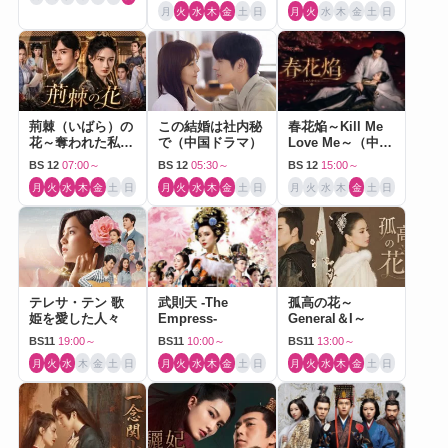
月
火
水
木
金
土
日
月
火
水
木
金
土
日
荊棘（いばら）の
この結婚は社内秘
春花焔～Kill Me
花～奪われた私～
で（中国ドラマ）
Love Me～（中国
（中国ドラマ）
ドラマ）
BS 12
07:00～
BS 12
05:30～
BS 12
15:00～
月
火
水
木
金
土
日
月
火
水
木
金
土
日
月
火
水
木
金
土
日
テレサ・テン 歌
武則天 -The
孤高の花～
姫を愛した人々
Empress-
General＆I～
BS11
19:00～
BS11
10:00～
BS11
13:00～
月
火
水
木
金
土
日
月
火
水
木
金
土
日
月
火
水
木
金
土
日