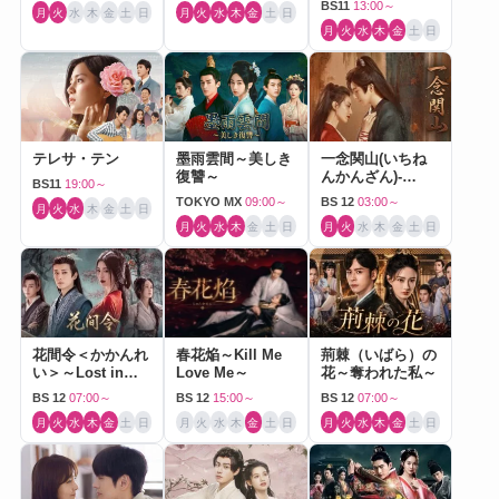
BS11
13:00～
月
火
水
木
金
土
日
月
火
水
木
金
土
日
月
火
水
木
金
土
日
テレサ・テン
墨雨雲間～美しき
一念関山(いちね
復讐～
んかんざん)-
BS11
19:00～
Journey to Love-
TOKYO MX
09:00～
BS 12
03:00～
月
火
水
木
金
土
日
月
火
水
木
金
土
日
月
火
水
木
金
土
日
花間令＜かかんれ
春花焔～Kill Me
荊棘（いばら）の
い＞～Lost in
Love Me～
花～奪われた私～
Love～
BS 12
07:00～
BS 12
15:00～
BS 12
07:00～
月
火
水
木
金
土
日
月
火
水
木
金
土
日
月
火
水
木
金
土
日