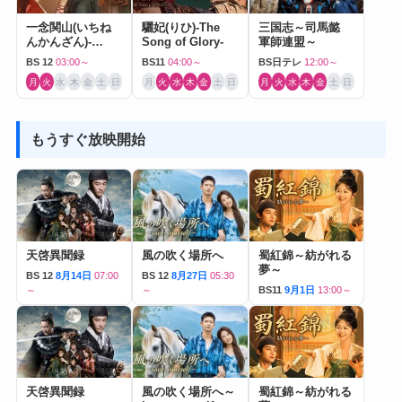
一念関山(いちね
驪妃(りひ)-The
三国志～司馬懿
んかんざん)-
Song of Glory-
軍師連盟～
Journey to Love-
BS 12
03:00～
BS11
04:00～
BS日テレ
12:00～
月
火
水
木
金
土
日
月
火
水
木
金
土
日
月
火
水
木
金
土
日
もうすぐ放映開始
天啓異聞録
風の吹く場所へ
蜀紅錦～紡がれる
夢～
BS 12
8月14日
07:00
BS 12
8月27日
05:30
～
～
BS11
9月1日
13:00～
天啓異聞録
風の吹く場所へ～
蜀紅錦～紡がれる