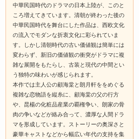
中華民国時代のドラマの日本上陸が、このと
ころ増えてきています。清朝が終わった後の
中華民国時代を舞台にした作品は、西欧文化
の流入でモダンな折衷文化に彩られていま
す。しかし清朝時代の古い価値観は簡単には
変わらず、新旧の価値観の衝突がドラマに複
雑な展開をもたらし、古装と現代の中間とい
う独特の味わいが感じられます。
本作では主人公の顧海棠と朗月軒ををめぐる
複雑な恋物語を縦糸に、顧海棠の父の行方
や、昆楊の化粧品産業の覇権争い、朗家の骨
肉の争いなどが絡み合って、濃厚な人間ドラ
マを形成しています。ストーリーの奥深さと
豪華キャストなどから幅広い年代の支持を集