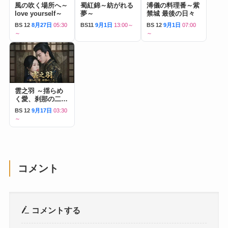
風の吹く場所へ～
蜀紅錦～紡がれる
溥儀の料理番～紫
love yourself～
夢～
禁城 最後の日々
BS 12
8月27日
05:30
BS11
9月1日
13:00～
BS 12
9月1日
07:00
～
～
雲之羽 ～揺らめ
く愛、刹那の二人
～
BS 12
9月17日
03:30
～
コメント
コメントする