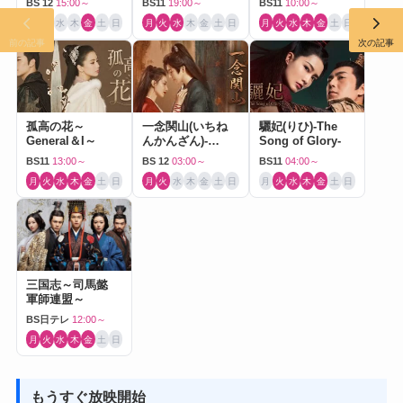
BS 12
15:00～
BS11
19:00～
BS11
10:00～
月
火
水
木
金
土
日
月
火
水
木
金
土
日
月
火
水
木
金
土
日
前の記事
次の記事
孤高の花～
一念関山(いちね
驪妃(りひ)-The
General＆I～
んかんざん)-
Song of Glory-
Journey to Love-
BS11
13:00～
BS 12
03:00～
BS11
04:00～
月
火
水
木
金
土
日
月
火
水
木
金
土
日
月
火
水
木
金
土
日
三国志～司馬懿
軍師連盟～
BS日テレ
12:00～
月
火
水
木
金
土
日
もうすぐ放映開始