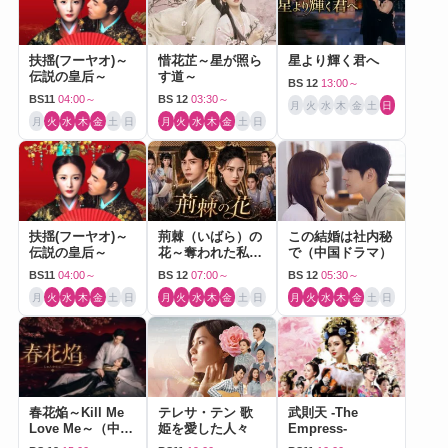
扶揺(フーヤオ)～
惜花芷～星が照ら
星より輝く君へ
伝説の皇后～
す道～
BS 12
13:00～
BS11
04:00～
BS 12
03:30～
月
火
水
木
金
土
日
月
火
水
木
金
土
日
月
火
水
木
金
土
日
扶揺(フーヤオ)～
荊棘（いばら）の
この結婚は社内秘
伝説の皇后～
花～奪われた私～
で（中国ドラマ）
（中国ドラマ）
BS11
04:00～
BS 12
07:00～
BS 12
05:30～
月
火
水
木
金
土
日
月
火
水
木
金
土
日
月
火
水
木
金
土
日
春花焔～Kill Me
テレサ・テン 歌
武則天 -The
Love Me～（中国
姫を愛した人々
Empress-
ドラマ）