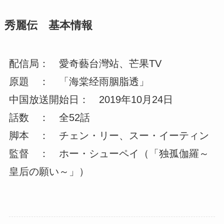
秀麗伝 基本情報
配信局： 愛奇藝台灣站、芒果TV
原題 ： 「海棠经雨胭脂透」
中国放送開始日： 2019年10月24日
話数 ： 全52話
脚本 ： チェン・リー、スー・イーティン
監督 ： ホー・シューペイ（「独孤伽羅～
皇后の願い～」）