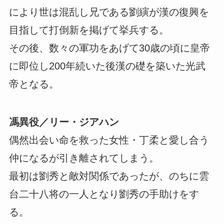
により世は混乱し兄である劉縯が漢の復興を
目指して打倒新を掲げて挙兵する。
その後、数々の軍功をあげて30歳の頃に皇帝
に即位し200年続いた後漢の礎を築いた光武
帝となる。
馮異役／リー・ジアハン
偶然出会い命を救った女性・丁柔と愛し合う
仲になるが引き離されてしまう。
最初は劉秀と敵対関係であったが、のちに雲
台二十八将の一人となり劉秀の手助けをす
る。