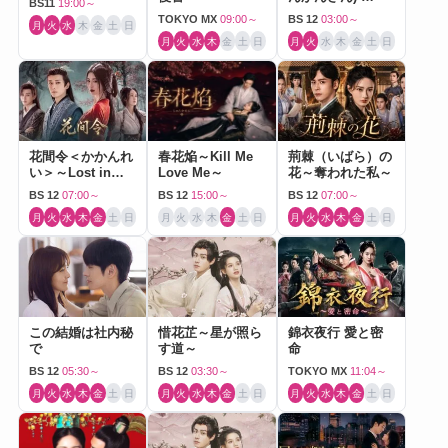
BS11
19:00～
Journey to Love-
TOKYO MX
09:00～
BS 12
03:00～
月
火
水
木
金
土
日
月
火
水
木
金
土
日
月
火
水
木
金
土
日
花間令＜かかんれ
春花焔～Kill Me
荊棘（いばら）の
い＞～Lost in
Love Me～
花～奪われた私～
Love～
BS 12
07:00～
BS 12
15:00～
BS 12
07:00～
月
火
水
木
金
土
日
月
火
水
木
金
土
日
月
火
水
木
金
土
日
この結婚は社内秘
惜花芷～星が照ら
錦衣夜行 愛と密
で
す道～
命
BS 12
05:30～
BS 12
03:30～
TOKYO MX
11:04～
月
火
水
木
金
土
日
月
火
水
木
金
土
日
月
火
水
木
金
土
日