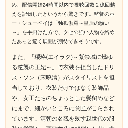
め、配信開始24時間以内で視聴回数２億回越
えを記録したというから驚きです。監督のホ
ー・シューペイは「独孤伽羅～皇后の願い
～」を手掛けた方で、クセの強い人物を絡め
たあっと驚く展開が期待できそうです。
また、「瓔珞(エイラク)～紫禁城に燃ゆ
る逆襲の王妃～」で衣装を担当したドリ
ス・ソン（宋曉濤）がスタイリストを担
当しており、衣装だけではなく装飾品
や、女工たちのちょっとした髪留めなど
にまで、細かいところに意匠がこらされ
ています。清朝の名残を残す親世代の服