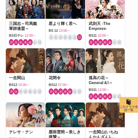
三国志～司馬懿
星より輝く君へ
武則天 -The
軍師連盟～
Empress-
BS 12
13:00～
BS日テレ
12:00～
BS11
10:00～
月
火
水
木
金
土
日
月
火
水
木
金
土
日
月
火
水
木
金
土
日
一念関山
花間令
孤高の花～
General＆I～
BS12
15:00～
BS12
07:00～
BS11
13:00～
月
火
水
木
金
土
日
月
火
水
木
金
土
日
月
火
水
木
金
土
日
このドラマ全
話一覧
テレサ・テン
墨雨雲間～美しき
一念関山(いちね
復讐～
んかんざん)-