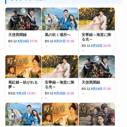
天啓異聞録
風の吹く場所へ
安寧録～海棠に降
る光～
BS 12
8月14日
07:00
BS 12
8月27日
05:30
～
～
BS 12
8月10日
16:00
～
蜀紅錦～紡がれる
安寧録～海棠に降
天啓異聞録
夢～
る光～
BS 12
8月14日
07:00
BS11
9月1日
13:00～
BS 12
8月10日
16:00
～
～