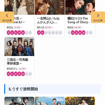
孤高の花～
一念関山(いちね
驪妃(りひ)-The
前の記事
次の記事
General＆I～
んかんざん)-
Song of Glory-
Journey to Love-
BS11
13:00～
BS 12
03:00～
BS11
04:00～
月
火
水
木
金
土
日
月
火
水
木
金
土
日
月
火
水
木
金
土
日
三国志～司馬懿
軍師連盟～
BS日テレ
12:00～
月
火
水
木
金
土
日
もうすぐ放映開始