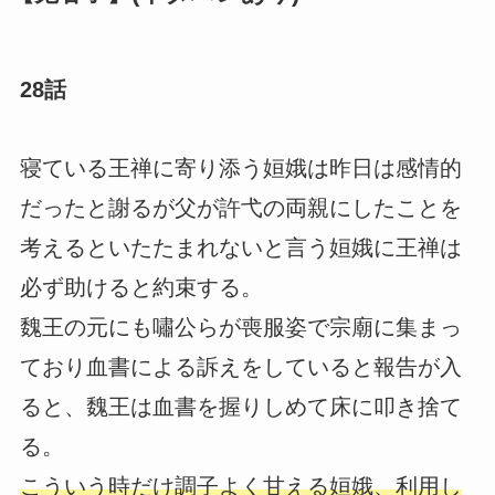
28話
寝ている王禅に寄り添う姮娥は昨日は感情的
だったと謝るが父が許弋の両親にしたことを
考えるといたたまれないと言う姮娥に王禅は
必ず助けると約束する。
魏王の元にも嘯公らが喪服姿で宗廟に集まっ
ており血書による訴えをしていると報告が入
ると、魏王は血書を握りしめて床に叩き捨て
る。
こういう時だけ調子よく甘える姮娥、利用し