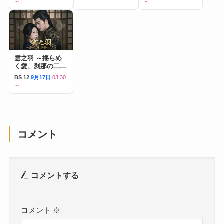
～
～
雲之羽 ～揺らめ
く愛、刹那の二人
～
BS 12
9月17日
03:30
～
コメント
コメントする
コメント
※