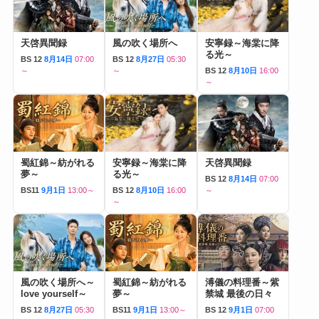
天啓異聞録
風の吹く場所へ
安寧録～海棠に降
る光～
BS 12
8月14日
07:00
BS 12
8月27日
05:30
～
～
BS 12
8月10日
16:00
～
蜀紅錦～紡がれる
安寧録～海棠に降
天啓異聞録
夢～
る光～
BS 12
8月14日
07:00
BS11
9月1日
13:00～
BS 12
8月10日
16:00
～
～
風の吹く場所へ～
蜀紅錦～紡がれる
溥儀の料理番～紫
love yourself～
夢～
禁城 最後の日々
BS 12
8月27日
05:30
BS11
9月1日
13:00～
BS 12
9月1日
07:00