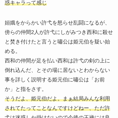
惑キャラって感じ
姮娥をからかい許弋を怒らせ乱闘になるが、
傍らの仲間2人が許弋にしがみつき西和に殺せ
と焚き付けたと言うと嘯公は姫元伯を疑い始
める。
西和の仲間が足を払い西和は許弋の剣の上に
倒れ込んだ、とその場に居ないとわからない
事を詳しく説明する姫元伯に嘯公は「お前
か」と指をさす。
そうだよ、姫元伯だよ。まぁ結局みんな利用
されてたってことなんですけどねー、ただ許
弋は迷惑しか掛けないので今後の王禅には良