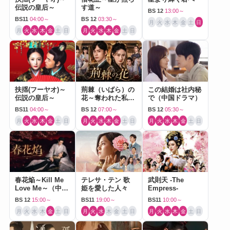
伝説の皇后～
す道～
BS 12
13:00～
BS11
04:00～
BS 12
03:30～
月
火
水
木
金
土
日
月
火
水
木
金
土
日
月
火
水
木
金
土
日
扶揺(フーヤオ)～
荊棘（いばら）の
この結婚は社内秘
伝説の皇后～
花～奪われた私～
で（中国ドラマ）
（中国ドラマ）
BS11
04:00～
BS 12
07:00～
BS 12
05:30～
月
火
水
木
金
土
日
月
火
水
木
金
土
日
月
火
水
木
金
土
日
春花焔～Kill Me
テレサ・テン 歌
武則天 -The
Love Me～（中国
姫を愛した人々
Empress-
ドラマ）
BS 12
15:00～
BS11
19:00～
BS11
10:00～
月
火
水
木
金
土
日
月
火
水
木
金
土
日
月
火
水
木
金
土
日