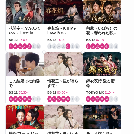
花間令＜かかんれ
春花焔～Kill Me
荊棘（いばら）の
い＞～Lost in
Love Me～
花～奪われた私～
Love～
BS 12
07:00～
BS 12
15:00～
BS 12
07:00～
月
火
水
木
金
土
日
月
火
水
木
金
土
日
月
火
水
木
金
土
日
この結婚は社内秘
惜花芷～星が照ら
錦衣夜行 愛と密
で
す道～
命
BS 12
05:30～
BS 12
03:30～
TOKYO MX
11:04～
月
火
水
木
金
土
日
月
火
水
木
金
土
日
月
火
水
木
金
土
日
扶揺(フーヤオ)～
惜花芷～星が照ら
星より輝く君へ