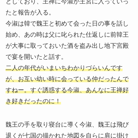
としており、王禅に今淑が王宮に入っていっ
たと報告が入る。
今淑は韓で魏王と初めて会った日の事を話し
始め、あの時は父に叱られた仕返しに前韓王
が大事に取っておいた酒を盗み出し地下宮殿
で宴を開いたと話す。
二人の年代がいまいちわかりづらいんです
が、お互い幼い時に会っている仲だったんで
すねー。すぐ誘惑する今淑、あんなに王禅好
き好きだったのに！
魏王の手を取り寝台に導く今淑、魏王は飛び
退くが七国の描かれた地図を自らに肩に掛け