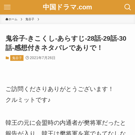
中国ドラマ.com
ホーム
鬼谷子
鬼谷子-きこくし-あらすじ-28話-29話-30
話-感想付きネタバレでありで！
2021年7月26日
鬼谷子
ご訪問くださりありがとうございます！
クルミットです♪
韓王の元に会盟時の内通者が樊将軍だったと
報告が入り、韓王は樊将軍を宴でもてなしな