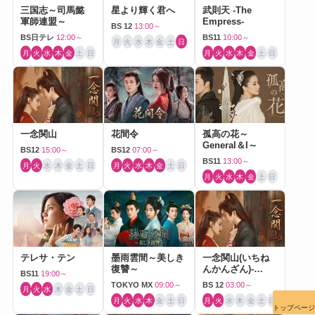
三国志～司馬懿
星より輝く君へ
武則天 -The
軍師連盟～
Empress-
BS 12
13:00～
BS日テレ
12:00～
BS11
10:00～
月
火
水
木
金
土
日
月
火
水
木
金
土
日
月
火
水
木
金
土
日
一念関山
花間令
孤高の花～
General＆I～
BS12
15:00～
BS12
07:00～
BS11
13:00～
月
火
水
木
金
土
日
月
火
水
木
金
土
日
月
火
水
木
金
土
日
テレサ・テン
墨雨雲間～美しき
一念関山(いちね
復讐～
んかんざん)-
BS11
19:00～
Journey to Love-
TOKYO MX
09:00～
BS 12
03:00～
月
火
水
木
金
土
日
月
火
水
木
金
土
日
月
火
水
木
金
土
日
トップページ