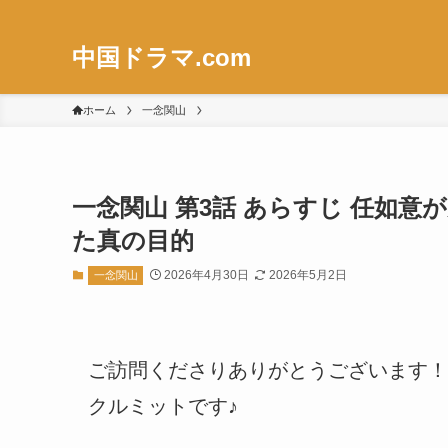
中国ドラマ.com
ホーム
一念関山
一念関山 第3話 あらすじ 任如
た真の目的
2026年4月30日
2026年5月2日
一念関山
ご訪問くださりありがとうございます！
クルミットです♪