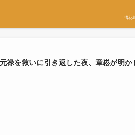
惜花
意が元禄を救いに引き返した夜、章崧が明か