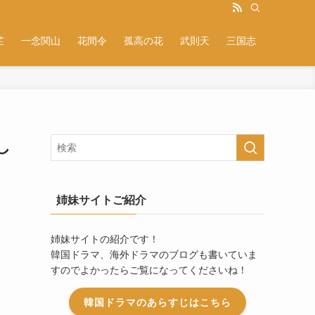
芷
一念関山
花間令
孤高の花
武則天
三国志
し
姉妹サイトご紹介
姉妹サイトの紹介です！
韓国ドラマ、海外ドラマのブログも書いていま
すのでよかったらご覧になってくださいね！
韓国ドラマのあらすじはこちら