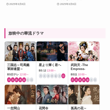
2025年3月6日
2025年3月6日
放映中の華流ドラマ
三国志～司馬懿
星より輝く君へ
武則天 -The
軍師連盟～
Empress-
BS 12
13:00～
BS日テレ
12:00～
BS11
10:00～
月
火
水
木
金
土
日
月
火
水
木
金
土
日
月
火
水
木
金
土
日
一念関山
花間令
孤高の花～