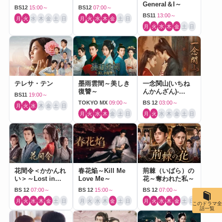
General＆I～
BS12
15:00～
BS12
07:00～
BS11
13:00～
月
火
水
木
金
土
日
月
火
水
木
金
土
日
月
火
水
木
金
土
日
テレサ・テン
墨雨雲間～美しき
一念関山(いちね
復讐～
んかんざん)-
BS11
19:00～
Journey to Love-
TOKYO MX
09:00～
BS 12
03:00～
月
火
水
木
金
土
日
月
火
水
木
金
土
日
月
火
水
木
金
土
日
花間令＜かかんれ
春花焔～Kill Me
荊棘（いばら）の
い＞～Lost in
Love Me～
花～奪われた私～
Love～
BS 12
07:00～
BS 12
15:00～
BS 12
07:00～
月
火
水
木
金
土
日
月
火
水
木
金
土
日
月
火
水
木
金
土
日
このドラマ全
話一覧