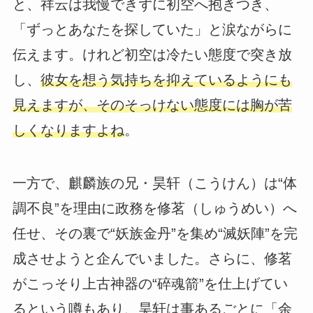
と、祥云は我慢できずに初空へ抱きつき、
「ずっとあなたを探していた」と涙ながらに
伝えます。けれど初空は冷たい態度で突き放
し、
彼女を想う気持ちを抑えているようにも
見えますが、そのそっけない態度には胸が苦
しくなりますよね
。
一方で、麒麟族の兄・昊轩（こうけん）は“体
調不良”を理由に政務を修茗（しゅうめい）へ
任せ、その裏で“妖族金丹”を集め“滅妖陣”を完
成させようと企んでいました。さらに、修茗
がこっそり上古神器の“碎魂箭”を仕上げてい
るという噂もあり、昊轩は事あるごとに「余