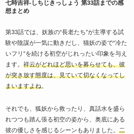
七時吉祥-しちじきっしょう 第33話までの感
想まとめ
第33話では、妖族の“長老たち”が主導する試
験や陰謀が一気に動きだし、猫妖の姿で“冷た
いフリ”を続ける初空がじれったい印象を与え
ます。
祥云がどれほど思いを募らせても、彼
が突き放す態度は、見ていて切なくなってし
まいますよね
。
それでも、狐妖から救ったり、真話水を盛ら
れつつも踏ん張る初空の姿から、奥底にある
彼の優しさを感じるシーンもありました。
二