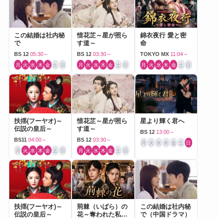
この結婚は社内秘
惜花芷～星が照ら
錦衣夜行 愛と密
で
す道～
命
BS 12
05:30～
BS 12
03:30～
TOKYO MX
11:04～
月
火
水
木
金
土
日
月
火
水
木
金
土
日
月
火
水
木
金
土
日
扶揺(フーヤオ)～
惜花芷～星が照ら
星より輝く君へ
伝説の皇后～
す道～
BS 12
13:00～
BS11
04:00～
BS 12
03:30～
月
火
水
木
金
土
日
月
火
水
木
金
土
日
月
火
水
木
金
土
日
扶揺(フーヤオ)～
荊棘（いばら）の
この結婚は社内秘
伝説の皇后～
花～奪われた私～
で（中国ドラマ）