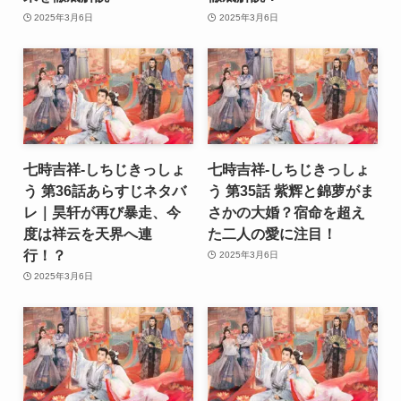
2025年3月6日
2025年3月6日
七時吉祥-しちじきっしょ
七時吉祥-しちじきっしょ
う 第36話あらすじネタバ
う 第35話 紫辉と錦萝がま
レ｜昊轩が再び暴走、今
さかの大婚？宿命を超え
度は祥云を天界へ連
た二人の愛に注目！
行！？
2025年3月6日
2025年3月6日