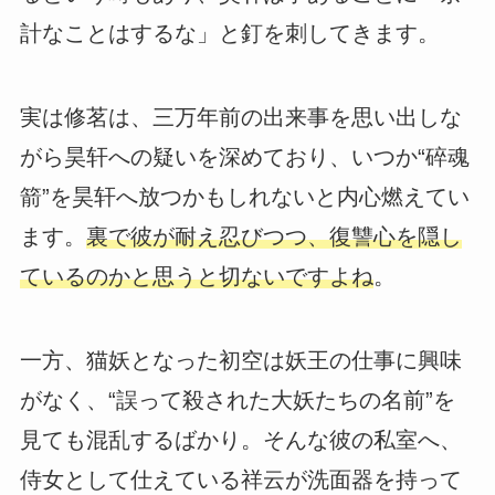
計なことはするな」と釘を刺してきます。
実は修茗は、三万年前の出来事を思い出しな
がら昊轩への疑いを深めており、いつか“碎魂
箭”を昊轩へ放つかもしれないと内心燃えてい
ます。
裏で彼が耐え忍びつつ、復讐心を隠し
ているのかと思うと切ないですよね
。
一方、猫妖となった初空は妖王の仕事に興味
がなく、“誤って殺された大妖たちの名前”を
見ても混乱するばかり。そんな彼の私室へ、
侍女として仕えている祥云が洗面器を持って