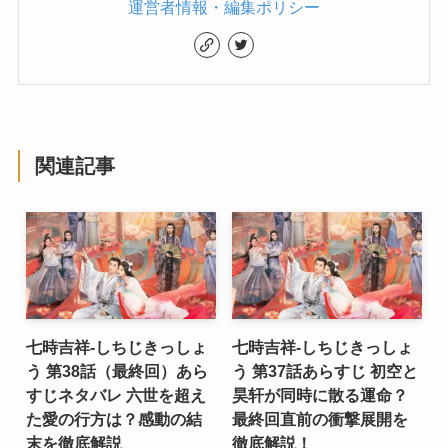
運営者情報・編集ポリシー
関連記事
七時吉祥-しちじきっしょ
七時吉祥-しちじきっしょ
う 第38話（最終回）あら
う 第37話あらすじ 初空と
すじネタバレ 六世を超え
昊轩が同時に散る運命？
た愛の行方は？感動の結
最終回直前の衝撃展開を
末を徹底解説
徹底解説！