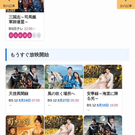
前の記事
次の記事
三国志～司馬懿
軍師連盟～
BS日テレ
12:00～
月
火
水
木
金
土
日
もうすぐ放映開始
天啓異聞録
風の吹く場所へ
安寧録～海棠に降
る光～
BS 12
8月14日
07:00
BS 12
8月27日
05:30
～
～
BS 12
8月10日
16:00
～