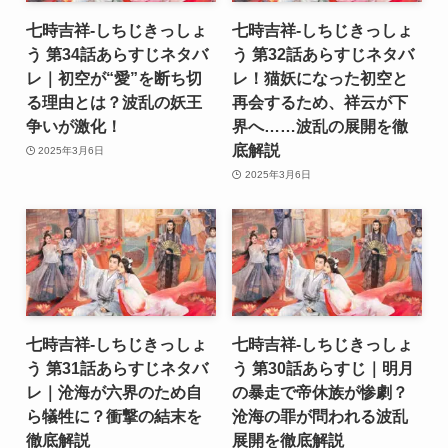
七時吉祥-しちじきっしょ
七時吉祥-しちじきっしょ
う 第34話あらすじネタバ
う 第32話あらすじネタバ
レ｜初空が“愛”を断ち切
レ！猫妖になった初空と
る理由とは？波乱の妖王
再会するため、祥云が下
争いが激化！
界へ……波乱の展開を徹
底解説
2025年3月6日
2025年3月6日
七時吉祥-しちじきっしょ
七時吉祥-しちじきっしょ
う 第31話あらすじネタバ
う 第30話あらすじ｜明月
レ｜沧海が六界のため自
の暴走で帝休族が惨劇？
ら犠牲に？衝撃の結末を
沧海の罪が問われる波乱
徹底解説
展開を徹底解説