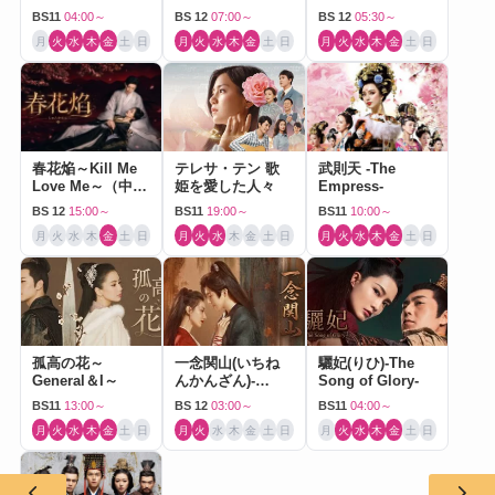
（中国ドラマ）
BS11
04:00～
BS 12
07:00～
BS 12
05:30～
月
火
水
木
金
土
日
月
火
水
木
金
土
日
月
火
水
木
金
土
日
春花焔～Kill Me
テレサ・テン 歌
武則天 -The
Love Me～（中国
姫を愛した人々
Empress-
ドラマ）
BS 12
15:00～
BS11
19:00～
BS11
10:00～
月
火
水
木
金
土
日
月
火
水
木
金
土
日
月
火
水
木
金
土
日
孤高の花～
一念関山(いちね
驪妃(りひ)-The
General＆I～
んかんざん)-
Song of Glory-
Journey to Love-
BS11
13:00～
BS 12
03:00～
BS11
04:00～
月
火
水
木
金
土
日
月
火
水
木
金
土
日
月
火
水
木
金
土
日