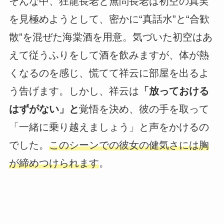
そんな中、狂龍長老と無問長老は初空の真実
を見極めようとして、密かに“真話水”と“合歓
散”を混ぜた海棠酒を用意。気づいた初空はあ
えて従うふりをして酒を飲みますが、体が熱
くなるのを感じ、慌てて祥云に部屋を出るよ
う告げます。しかし、祥云は
「放っておける
はずがない」と
覚悟を決め、彼の手を取って
「一緒に乗り越えましょう」と声をかけるの
でした。
このシーンでの彼女の健気さには胸
が締めつけられます
。