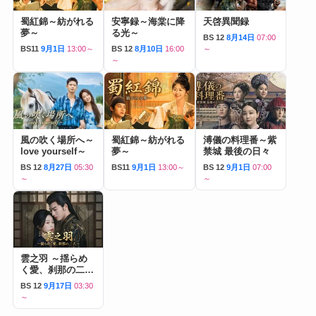
蜀紅錦～紡がれる
安寧録～海棠に降
天啓異聞録
夢～
る光～
BS 12
8月14日
07:00
BS11
9月1日
13:00～
BS 12
8月10日
16:00
～
～
風の吹く場所へ～
蜀紅錦～紡がれる
溥儀の料理番～紫
love yourself～
夢～
禁城 最後の日々
BS 12
8月27日
05:30
BS11
9月1日
13:00～
BS 12
9月1日
07:00
～
～
雲之羽 ～揺らめ
く愛、刹那の二人
～
BS 12
9月17日
03:30
～