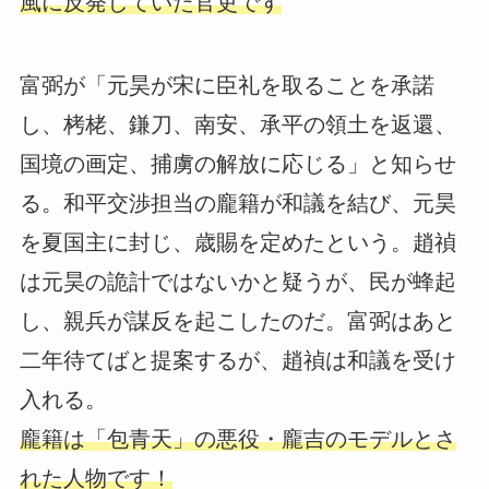
風に反発していた官吏です
富弼が「元昊が宋に臣礼を取ることを承諾
し、栲栳、鎌刀、南安、承平の領土を返還、
国境の画定、捕虜の解放に応じる」と知らせ
る。和平交渉担当の龐籍が和議を結び、元昊
を夏国主に封じ、歳賜を定めたという。趙禎
は元昊の詭計ではないかと疑うが、民が蜂起
し、親兵が謀反を起こしたのだ。富弼はあと
二年待てばと提案するが、趙禎は和議を受け
入れる。
龐籍は「包青天」の悪役・龐吉のモデルとさ
れた人物です！