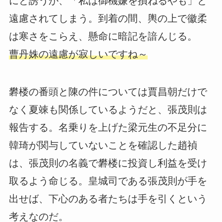
にと誘うが、「私は御機嫌を損ねるやも」と
遠慮されてしまう。到着の間、輿の上で徽柔
は寒さをこらえ、懸命に暗記を諳んじる。
曹丹姝の遠慮が寂しいですね～
礬楼の番頭と陳の件については賈昌朝だけで
なく夏竦も関係しているようだと、張茂則は
報告する。名乗りを上げた梁元生の不足分に
韓琦が関与していないことを確認した趙禎
は、張茂則の名義で礬楼に投資し利益を受け
取るよう命じる。皇城司である張茂則が手を
出せば、下心のある者たちは手を引くという
考えなのだ。