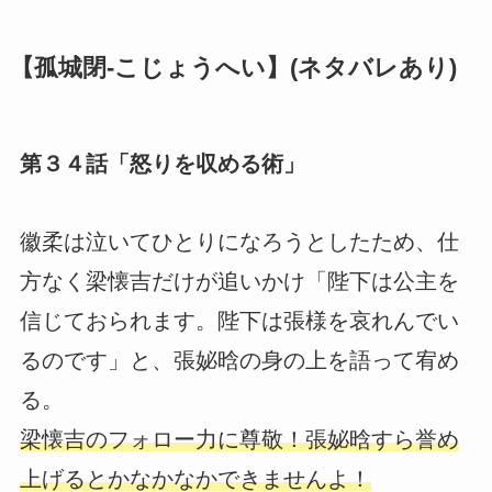
【孤城閉-こじょうへい】(ネタバレあり)
第３４話「怒りを収める術」
徽柔は泣いてひとりになろうとしたため、仕
方なく梁懐吉だけが追いかけ「陛下は公主を
信じておられます。陛下は張様を哀れんでい
るのです」と、張妼晗の身の上を語って宥め
る。
梁懐吉のフォロー力に尊敬！張妼晗すら誉め
上げるとかなかなかできませんよ！