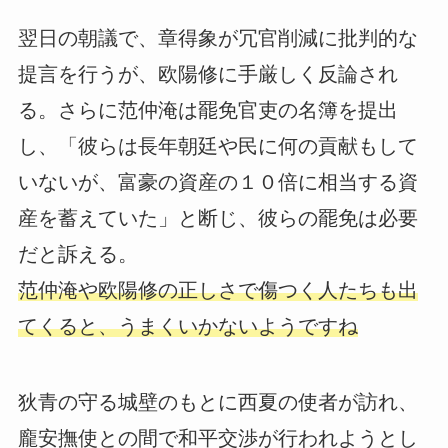
翌日の朝議で、章得象が冗官削減に批判的な
提言を行うが、欧陽修に手厳しく反論され
る。さらに范仲淹は罷免官吏の名簿を提出
し、「彼らは長年朝廷や民に何の貢献もして
いないが、富豪の資産の１０倍に相当する資
産を蓄えていた」と断じ、彼らの罷免は必要
だと訴える。
范仲淹や欧陽修の正しさで傷つく人たちも出
てくると、うまくいかないようですね
狄青の守る城壁のもとに西夏の使者が訪れ、
龐安撫使との間で和平交渉が行われようとし