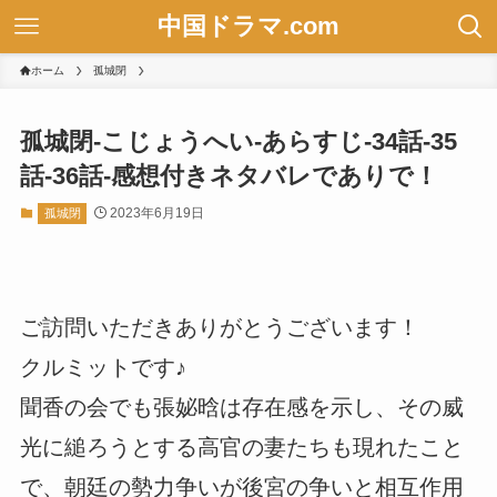
中国ドラマ.com
ホーム
孤城閉
孤城閉-こじょうへい-あらすじ-34話-35
話-36話-感想付きネタバレでありで！
2023年6月19日
孤城閉
ご訪問いただきありがとうございます！
クルミットです♪
聞香の会でも張妼晗は存在感を示し、その威
光に縋ろうとする高官の妻たちも現れたこと
で、朝廷の勢力争いが後宮の争いと相互作用