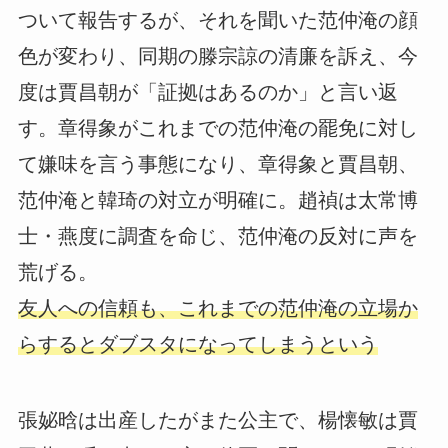
ついて報告するが、それを聞いた范仲淹の顔
色が変わり、同期の滕宗諒の清廉を訴え、今
度は賈昌朝が「証拠はあるのか」と言い返
す。章得象がこれまでの范仲淹の罷免に対し
て嫌味を言う事態になり、章得象と賈昌朝、
范仲淹と韓琦の対立が明確に。趙禎は太常博
士・燕度に調査を命じ、范仲淹の反対に声を
荒げる。
友人への信頼も、これまでの范仲淹の立場か
らするとダブスタになってしまうという
張妼晗は出産したがまた公主で、楊懐敏は賈