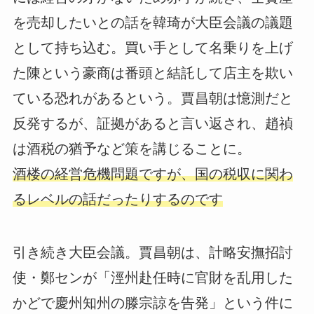
を売却したいとの話を韓琦が大臣会議の議題
として持ち込む。買い手として名乗りを上げ
た陳という豪商は番頭と結託して店主を欺い
ている恐れがあるという。賈昌朝は憶測だと
反発するが、証拠があると言い返され、趙禎
は酒税の猶予など策を講じることに。
酒楼の経営危機問題ですが、国の税収に関わ
るレベルの話だったりするのです
引き続き大臣会議。賈昌朝は、計略安撫招討
使・鄭センが「涇州赴任時に官財を乱用した
かどで慶州知州の滕宗諒を告発」という件に