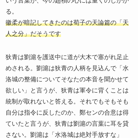
いう言葉が、今の趙禎の心には重くのしかか
る。
徽柔が暗記してきたのは荀子の天論篇の「天
人之分」だそうです
狄青は劉滬を護送中に道が大木で塞がれ足止
めされる。劉滬は狄青の人柄を見込んで「水
洛城の整備についてそなたの本音を聞かせて
欲しい」と言うが、狄青は軍令に背くことは
統制が取れないと答える。それでもそもそも
自分は指令に反したのか、鄭センの合意は得
ていたと言うが、狄青は劉滬の言葉に耳を貸
さない。劉滬は「水洛城は絶対手放すな」