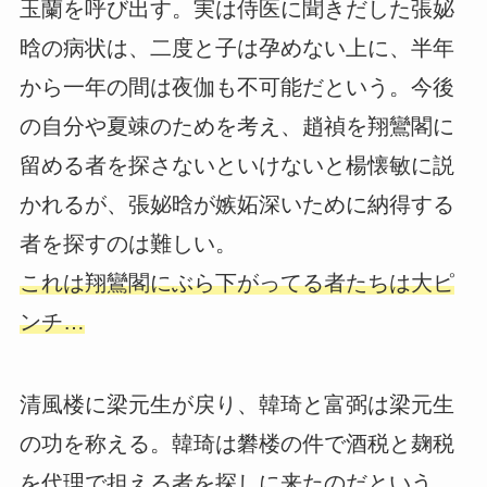
玉蘭を呼び出す。実は侍医に聞きだした張妼
晗の病状は、二度と子は孕めない上に、半年
から一年の間は夜伽も不可能だという。今後
の自分や夏竦のためを考え、趙禎を翔鸞閣に
留める者を探さないといけないと楊懐敏に説
かれるが、張妼晗が嫉妬深いために納得する
者を探すのは難しい。
これは翔鸞閣にぶら下がってる者たちは大ピ
ンチ…
清風楼に梁元生が戻り、韓琦と富弼は梁元生
の功を称える。韓琦は礬楼の件で酒税と麹税
を代理で担える者を探しに来たのだという。