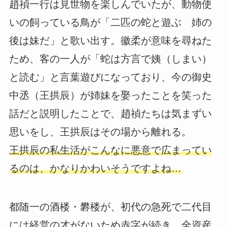
趙禎一行は見世物を楽しんでいたが、動物使
いの飼っている鳥が「二匹の蛇と遊ぶ 姉の
後は妹だ」と歌い出す。徽柔が意味を尋ねた
ため、客の一人が「蛇は方言で姨（しまい）
と読む」と言葉遊びになっており、今の御史
中丞（王拱辰）が姉妹を娶ったことを笑った
話だと説明したことで、趙禎たちは気まずい
思いをし、王拱辰はその場から離れる。
王拱辰の私生活がこんなに悪意で広まってい
るのは、かなりかわいそうですよね…
都随一の酒楼・礬楼が、初代の急死で二代目
には経営の才がないため赤字が続き、全資産