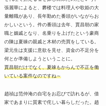
張麗華によると、礬楼では料理人や歌姫の大
量離職があり、長年勤めた番頭がいながらお
かしいという。件の番頭は去年、賈昌朝の家
職と姻戚となり、名乗りを上げたという豪商
の陳は夏竦の親戚と木材の売買をしている。
梁元生は支援に意欲を見せ、資金の不足分を
何とか準備しようということに。
賈昌朝だけでなく、夏竦もからんで不正を働
いている案件なのですね～
趙禎は范仲淹の自宅をお忍びで訪れるが、借
家であまりに質素で侘しい暮らしだった。趙