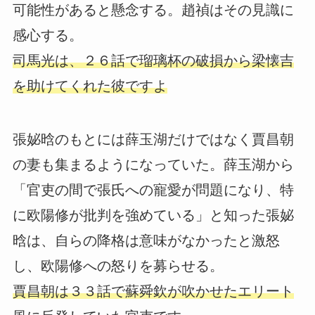
可能性があると懸念する。趙禎はその見識に
感心する。
司馬光は、２６話で瑠璃杯の破損から梁懐吉
を助けてくれた彼ですよ
張妼晗のもとには薛玉湖だけではなく賈昌朝
の妻も集まるようになっていた。薛玉湖から
「官吏の間で張氏への寵愛が問題になり、特
に欧陽修が批判を強めている」と知った張妼
晗は、自らの降格は意味がなかったと激怒
し、欧陽修への怒りを募らせる。
賈昌朝は３３話で蘇舜欽が吹かせたエリート