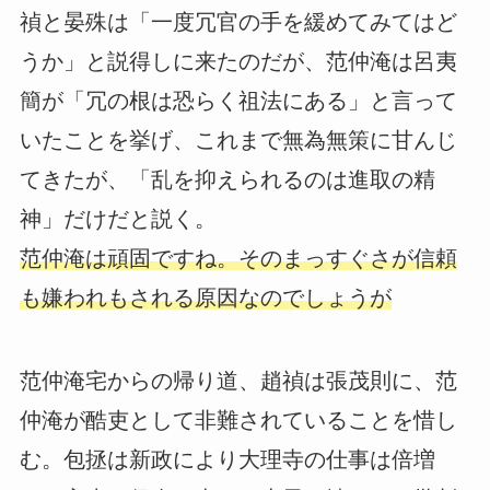
禎と晏殊は「一度冗官の手を緩めてみてはど
うか」と説得しに来たのだが、范仲淹は呂夷
簡が「冗の根は恐らく祖法にある」と言って
いたことを挙げ、これまで無為無策に甘んじ
てきたが、「乱を抑えられるのは進取の精
神」だけだと説く。
范仲淹は頑固ですね。そのまっすぐさが信頼
も嫌われもされる原因なのでしょうが
范仲淹宅からの帰り道、趙禎は張茂則に、范
仲淹が酷吏として非難されていることを惜し
む。包拯は新政により大理寺の仕事は倍増