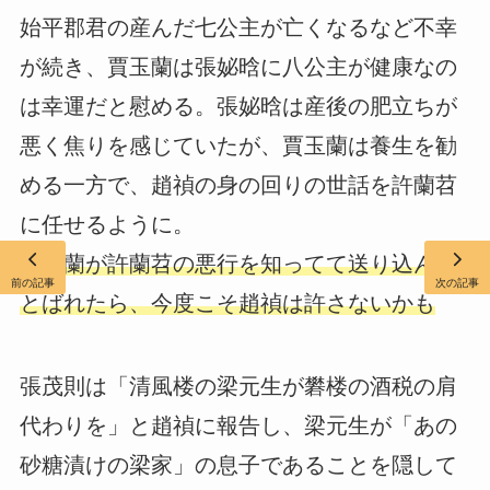
始平郡君の産んだ七公主が亡くなるなど不幸
が続き、賈玉蘭は張妼晗に八公主が健康なの
は幸運だと慰める。張妼晗は産後の肥立ちが
悪く焦りを感じていたが、賈玉蘭は養生を勧
める一方で、趙禎の身の回りの世話を許蘭苕
に任せるように。
賈玉蘭が許蘭苕の悪行を知ってて送り込んだ
前の記事
次の記事
とばれたら、今度こそ趙禎は許さないかも
張茂則は「清風楼の梁元生が礬楼の酒税の肩
代わりを」と趙禎に報告し、梁元生が「あの
砂糖漬けの梁家」の息子であることを隠して