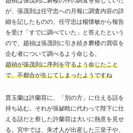
趙禎は張茂則に礬楼の件の調査を命じていた
が、張茂則は任守忠への月報に調査内容の詳
細を記したものの、任守忠は楊懐敏から報告
を受け「すでに調べていた」と答えたという
ので、趙禎は張茂則に引き続き礬楼の買収を
企む者について調べるよう命じる。
趙禎が張茂則に序列を守るよう命じたこと
で、不都合が生じてしまったようですね
賈玉蘭は許蘭苕に、「別の方」に仕える話を
持ち込む。それが張妼晗に代わって陛下に仕
える話だと察した許蘭苕は大いに熱意を見せ
る。宮中では、朱才人が出産した三皇子や、