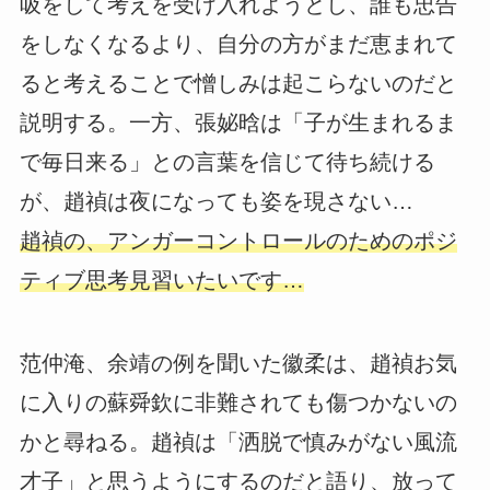
吸をして考えを受け入れようとし、誰も忠告
をしなくなるより、自分の方がまだ恵まれて
ると考えることで憎しみは起こらないのだと
説明する。一方、張妼晗は「子が生まれるま
で毎日来る」との言葉を信じて待ち続ける
が、趙禎は夜になっても姿を現さない…
趙禎の、アンガーコントロールのためのポジ
ティブ思考見習いたいです…
范仲淹、余靖の例を聞いた徽柔は、趙禎お気
に入りの蘇舜欽に非難されても傷つかないの
かと尋ねる。趙禎は「洒脱で慎みがない風流
才子」と思うようにするのだと語り、放って