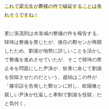
これで梁元生が礬楼の件で破綻することは免
れそうですね！
更に張茂則は水洛城の整備の件を報告する。
韓琦は整備を禁じたが、後任の鄭センが再開
したため、劉滬が地勢に詳しいことを活かし
て整備を進めさせていたが、そこで韓琦の禁
止令を問題にした尹洙が、狄青に命じて劉滬
を投獄させたのだという。趙禎はこの件が
「滕宗諒を告発した鄭センに対し、欧陽脩と
親しい尹洙が仕返しと牽制で劉滬を投獄」だ
と気付く。