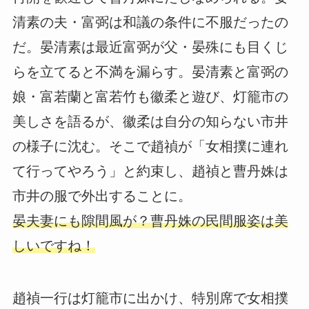
清素の夫・富弼は和議の条件に不服だったの
だ。晏清素は最近富弼が父・晏殊にも目くじ
らを立てると不満を漏らす。晏清素と富弼の
娘・富若蘭と富若竹も徽柔と遊び、灯籠市の
美しさを語るが、徽柔は自分の知らない市井
の様子に沈む。そこで趙禎が「女相撲に連れ
て行ってやろう」と約束し、趙禎と曹丹姝は
市井の服で外出することに。
晏夫妻にも隙間風が？曹丹姝の民間服姿は美
しいですね！
趙禎一行は灯籠市に出かけ、特別席で女相撲