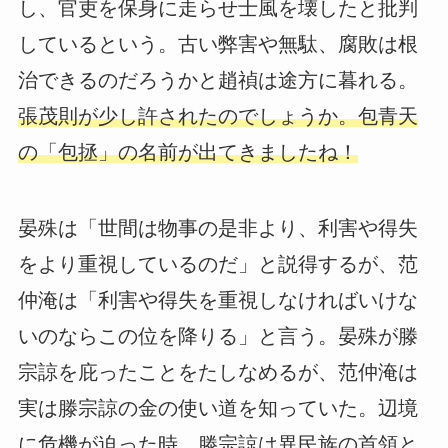
し、官吏を保身に走らせ士風を壊したと批判
しているという。古い弊害や無駄、腐敗は根
治できるのだろうかと趙禎は途方に暮れる。
張茂則が少し許されたのでしょうか。包青天
の「包拯」の名前が出てきましたね！
晏殊は「世間は物事の是非より、利害や得失
をより重視しているのだ」と説得するが、范
仲淹は「利害や得失を重視しなければいけな
いのならこの位を降りる」と言う。晏殊が滕
宗諒を庇ったことをたしなめるが、范仲淹は
実は滕宗諒の金の使い道を知っていた。辺境
に危機が迫った時、滕宗諒は異民族の首領と