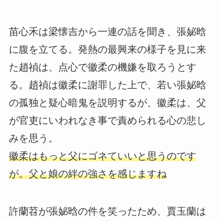
苗心禾は梁懐吉から一連の話を聞き、張妼晗
に腹を立てる。発熱の最興来の様子を見に来
た趙禎は、点心で徽柔の機嫌を取ろうとす
る。趙禎は徽柔に謝罪した上で、若い張妼晗
の孤独と疑心暗鬼を説明するが、徽柔は、父
が官吏にいわれなき事で責められる心の悲し
みを思う。
徽柔はもっと父にゴネていいと思うのです
が。父と娘の絆の強さを感じますね
許蘭苕が張妼晗の件を笑ったため、賈玉蘭は