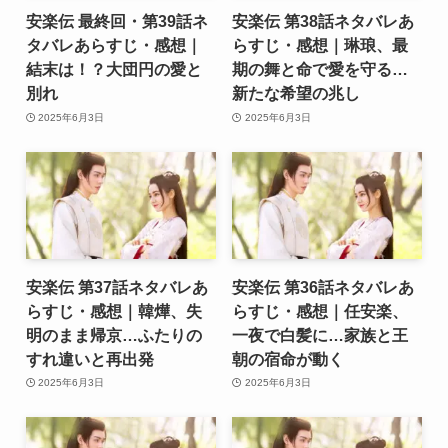
安楽伝 最終回・第39話ネ
安楽伝 第38話ネタバレあ
タバレあらすじ・感想｜
らすじ・感想｜琳琅、最
結末は！？大団円の愛と
期の舞と命で愛を守る…
別れ
新たな希望の兆し
2025年6月3日
2025年6月3日
安楽伝 第37話ネタバレあ
安楽伝 第36話ネタバレあ
らすじ・感想｜韓燁、失
らすじ・感想｜任安楽、
明のまま帰京…ふたりの
一夜で白髪に…家族と王
すれ違いと再出発
朝の宿命が動く
2025年6月3日
2025年6月3日