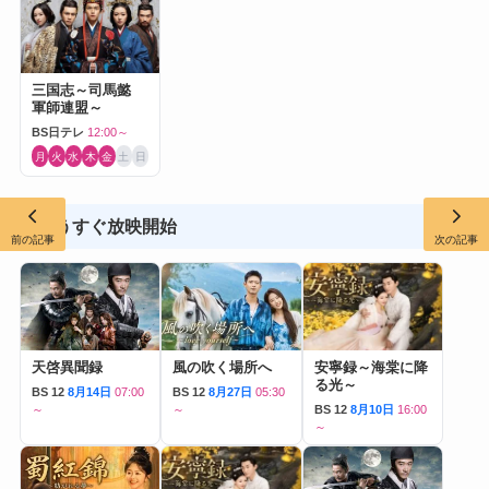
三国志～司馬懿
軍師連盟～
BS日テレ
12:00～
月
火
水
木
金
土
日
もうすぐ放映開始
前の記事
次の記事
天啓異聞録
風の吹く場所へ
安寧録～海棠に降
る光～
BS 12
8月14日
07:00
BS 12
8月27日
05:30
～
～
BS 12
8月10日
16:00
～