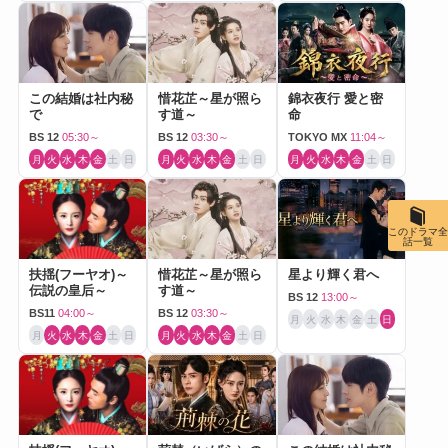
この結婚は社内秘
惜花芷～星が照ら
錦衣夜行 愛と密
で
す道～
命
BS 12
05:30～
BS 12
03:30～
TOKYO MX
11:04～
月
火
水
木
金
土
日
月
火
水
木
金
土
日
月
火
水
木
金
土
日
このドラマ全
話一覧
扶揺(フーヤオ)～
惜花芷～星が照ら
星より輝く君へ
伝説の皇后～
す道～
BS 12
13:00～
BS11
04:00～
BS 12
03:30～
月
火
水
木
金
土
日
月
火
水
木
金
土
日
月
火
水
木
金
土
日