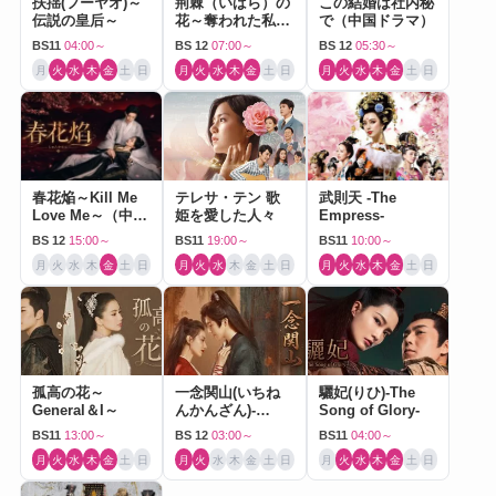
扶揺(フーヤオ)～
荊棘（いばら）の
この結婚は社内秘
伝説の皇后～
花～奪われた私～
で（中国ドラマ）
（中国ドラマ）
BS11
04:00～
BS 12
07:00～
BS 12
05:30～
月
火
水
木
金
土
日
月
火
水
木
金
土
日
月
火
水
木
金
土
日
春花焔～Kill Me
テレサ・テン 歌
武則天 -The
Love Me～（中国
姫を愛した人々
Empress-
ドラマ）
BS 12
15:00～
BS11
19:00～
BS11
10:00～
月
火
水
木
金
土
日
月
火
水
木
金
土
日
月
火
水
木
金
土
日
孤高の花～
一念関山(いちね
驪妃(りひ)-The
General＆I～
んかんざん)-
Song of Glory-
Journey to Love-
BS11
13:00～
BS 12
03:00～
BS11
04:00～
月
火
水
木
金
土
日
月
火
水
木
金
土
日
月
火
水
木
金
土
日