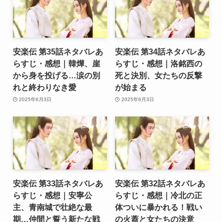
安楽伝 第35話ネタバレあ
安楽伝 第34話ネタバレあ
らすじ・感想｜韓燁、崖
らすじ・感想｜洛銘西の
から身を投げる…涙の別
死と決別、女たちの反撃
れと終わりなき愛
が始まる
2025年6月3日
2025年6月3日
安楽伝 第33話ネタバレあ
安楽伝 第32話ネタバレあ
らすじ・感想｜安寧公
らすじ・感想｜冷北の正
主、青南城で壮絶な最
体ついに暴かれる！戦い
期…仲間と誓う新たな戦
の火蓋と女たちの決意