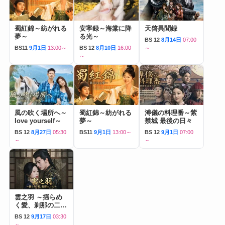
蜀紅錦～紡がれる
安寧録～海棠に降
天啓異聞録
夢～
る光～
BS 12
8月14日
07:00
BS11
9月1日
13:00～
BS 12
8月10日
16:00
～
～
風の吹く場所へ～
蜀紅錦～紡がれる
溥儀の料理番～紫
love yourself～
夢～
禁城 最後の日々
BS 12
8月27日
05:30
BS11
9月1日
13:00～
BS 12
9月1日
07:00
～
～
雲之羽 ～揺らめ
く愛、刹那の二人
～
BS 12
9月17日
03:30
～