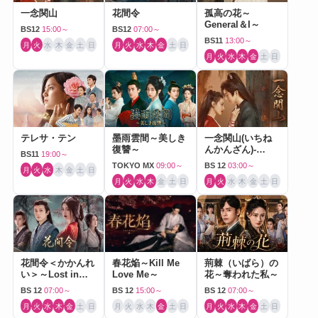
一念関山
花間令
孤高の花～
General＆I～
BS12
15:00～
BS12
07:00～
BS11
13:00～
月
火
水
木
金
土
日
月
火
水
木
金
土
日
月
火
水
木
金
土
日
テレサ・テン
墨雨雲間～美しき
一念関山(いちね
復讐～
んかんざん)-
BS11
19:00～
Journey to Love-
TOKYO MX
09:00～
BS 12
03:00～
月
火
水
木
金
土
日
月
火
水
木
金
土
日
月
火
水
木
金
土
日
花間令＜かかんれ
春花焔～Kill Me
荊棘（いばら）の
い＞～Lost in
Love Me～
花～奪われた私～
Love～
BS 12
07:00～
BS 12
15:00～
BS 12
07:00～
月
火
水
木
金
土
日
月
火
水
木
金
土
日
月
火
水
木
金
土
日