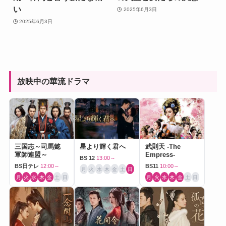
い
2025年6月3日
2025年6月3日
放映中の華流ドラマ
三国志～司馬懿
星より輝く君へ
武則天 -The
軍師連盟～
Empress-
BS 12
13:00～
BS日テレ
12:00～
BS11
10:00～
月
火
水
木
金
土
日
月
火
水
木
金
土
日
月
火
水
木
金
土
日