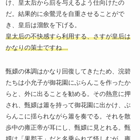
け、皇太后から罰を与えるよう仕向けたの
だ。結果的に余鶯児を自重させることがで
き、皇后は溜飲を下げる。
皇太后の不快感すら利用する、さすが皇后は
かなりの策士ですね…
甄嬛の体調はかなり回復してきたため、浣碧
たちは小允子が御花園にぶらんこを作ったか
らと、外に出ることを勧める。その熱意に押
され、甄嬛は簫を持って御花園に出かけ、ぶ
らんこに揺られながら簫を奏でる。それを散
歩中の雍正帝が耳にし、甄嬛に見とれる。甄
嬛は「果郡王」だと名乗られて怪しむが、雍