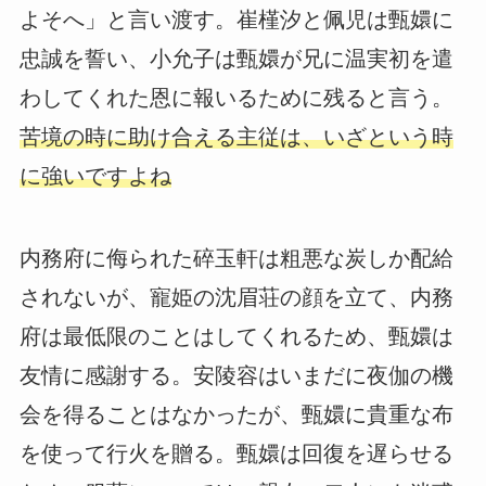
よそへ」と言い渡す。崔槿汐と佩児は甄嬛に
忠誠を誓い、小允子は甄嬛が兄に温実初を遣
わしてくれた恩に報いるために残ると言う。
苦境の時に助け合える主従は、いざという時
に強いですよね
内務府に侮られた碎玉軒は粗悪な炭しか配給
されないが、寵姫の沈眉荘の顔を立て、内務
府は最低限のことはしてくれるため、甄嬛は
友情に感謝する。安陵容はいまだに夜伽の機
会を得ることはなかったが、甄嬛に貴重な布
を使って行火を贈る。甄嬛は回復を遅らせる