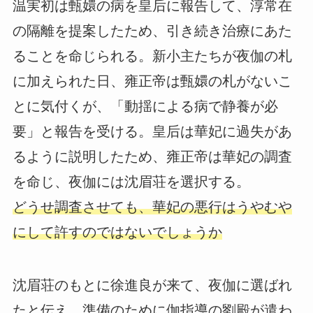
温実初は甄嬛の病を皇后に報告して、淳常在
の隔離を提案したため、引き続き治療にあた
ることを命じられる。新小主たちが夜伽の札
に加えられた日、雍正帝は甄嬛の札がないこ
とに気付くが、「動揺による病で静養が必
要」と報告を受ける。皇后は華妃に過失があ
るように説明したため、雍正帝は華妃の調査
を命じ、夜伽には沈眉荘を選択する。
どうせ調査させても、華妃の悪行はうやむや
にして許すのではないでしょうか
沈眉荘のもとに徐進良が来て、夜伽に選ばれ
たと伝え、準備のために伽指導の劉殿が遣わ