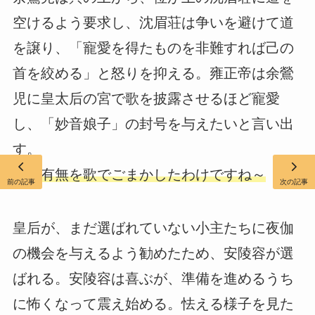
空けるよう要求し、沈眉荘は争いを避けて道
を譲り、「寵愛を得たものを非難すれば己の
首を絞める」と怒りを抑える。雍正帝は余鶯
児に皇太后の宮で歌を披露させるほど寵愛
し、「妙音娘子」の封号を与えたいと言い出
す。
学の有無を歌でごまかしたわけですね～
前の記事
次の記事
皇后が、まだ選ばれていない小主たちに夜伽
の機会を与えるよう勧めたため、安陵容が選
ばれる。安陵容は喜ぶが、準備を進めるうち
に怖くなって震え始める。怯える様子を見た