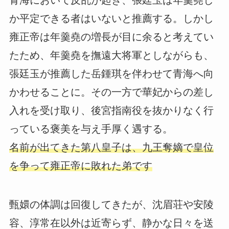
青海において反乱が起き、張廷玉は年羹堯し
か平定できる者はいないと推薦する。しかし
雍正帝は年羹堯の増長が目に余ると考えてい
たため、年羹堯を撫遠大将軍としながらも、
張廷玉が推薦した岳鍾琪を伴わせて青海へ向
かわせることに。その一方で華妃からの差し
入れを受け取り、後宮指南役を抜かりなく行
っている褒美を与え手厚く遇する。
名前が出てきた第八皇子は、九王奪嫡で皇位
を争って雍正帝に敗れた弟です
甄嬛の体調は回復してきたが、沈眉荘や安陵
容、淳常在以外は近寄らず、静かな日々を送