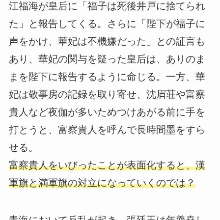
江福海が皇后に「福子は死後井戸に捨てられ
た」と報告してくる。さらに「陛下が福子に
声をかけ、華妃は不機嫌だった」との証言も
あり、華妃の関与を疑った皇后は、ありのま
まを陛下に報告するように命じる。一方、華
妃は敬事房の記録を取り寄せ、沈眉荘や富察
貴人など夜伽が多いためつけあがる前に手を
打とうと、富察貴人を呼んで長時間墨をすら
せる。
富察貴人をいびったことが表面化すると、漢
軍旗と満軍旗の対立になっていくのでは？