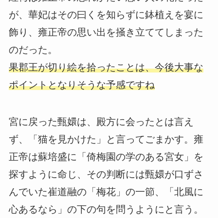
が、華妃はその曰くを知らずに鉢植えを宴に
飾り、雍正帝の思い出を掻き立ててしまった
のだった。
果郡王が切り絵を拾ったことは、今後大事な
ポイントとなりそうな予感ですね
宮に戻った甄嬛は、殿方に会ったとは言え
ず、「猫を見かけた」と言ってごまかす。雍
正帝は蘇培盛に「倚梅園の学のある宮女」を
探すように命じ、その判断には甄嬛が口ずさ
んでいた崔道融の「梅花」の一節、「北風に
心あるなら」の下の句を問うようにと言う。