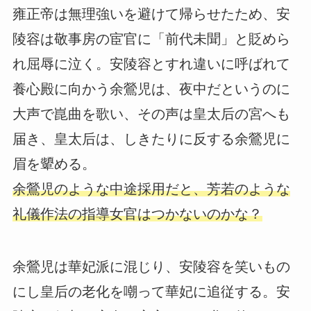
雍正帝は無理強いを避けて帰らせたため、安
陵容は敬事房の宦官に「前代未聞」と貶めら
れ屈辱に泣く。安陵容とすれ違いに呼ばれて
養心殿に向かう余鶯児は、夜中だというのに
大声で崑曲を歌い、その声は皇太后の宮へも
届き、皇太后は、しきたりに反する余鶯児に
眉を顰める。
余鶯児のような中途採用だと、芳若のような
礼儀作法の指導女官はつかないのかな？
余鶯児は華妃派に混じり、安陵容を笑いもの
にし皇后の老化を嘲って華妃に追従する。安