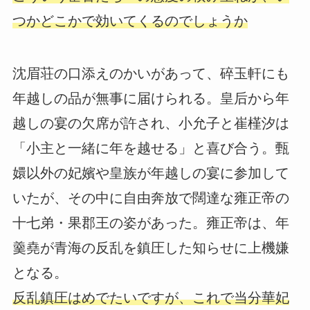
つかどこかで効いてくるのでしょうか
沈眉荘の口添えのかいがあって、碎玉軒にも
年越しの品が無事に届けられる。皇后から年
越しの宴の欠席が許され、小允子と崔槿汐は
「小主と一緒に年を越せる」と喜び合う。甄
嬛以外の妃嬪や皇族が年越しの宴に参加して
いたが、その中に自由奔放で闊達な雍正帝の
十七弟・果郡王の姿があった。雍正帝は、年
羹堯が青海の反乱を鎮圧した知らせに上機嫌
となる。
反乱鎮圧はめでたいですが、これで当分華妃