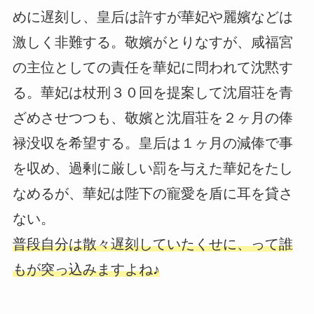
めに遅刻し、皇后は許すが華妃や麗嬪などは
激しく非難する。敬嬪がとりなすが、咸福宮
の主位としての責任を華妃に問われて沈黙す
る。華妃は杖刑３０回を提案して沈眉荘を青
ざめさせつつも、敬嬪と沈眉荘を２ヶ月の俸
禄没収を希望する。皇后は１ヶ月の減俸で事
を収め、過剰に厳しい罰を与えた華妃をたし
なめるが、華妃は陛下の寵愛を盾に耳を貸さ
ない。
普段自分は散々遅刻していたくせに、って誰
もが突っ込みますよね♪