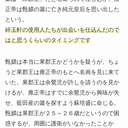
正帝は甄嬛の簫に亡き純元皇后を思い出した
という。
碎玉軒の使用人たちが出会いを仕込んだので
はと思うくらいのタイミングです
甄嬛は本当に果郡王かどうかを疑うが、ちょ
うど果郡王は雍正帝のもとへ名画を見に来て
いた。果郡王は余鶯児が許しを請うのを見か
けるが、雍正帝はすでに余鶯児から興味が失
せ、藍田産の簫を探すよう蘇培盛に命じる。
甄嬛は果郡王が２５～２６歳だというので困
惑するが、周囲に護衛がいなかったことか