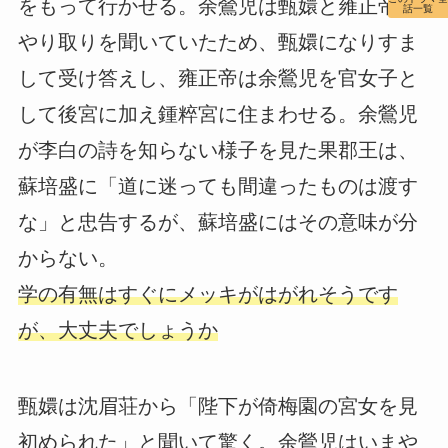
をもって行かせる。余鶯児は甄嬛と雍正帝の
話一覧
やり取りを聞いていたため、甄嬛になりすま
して受け答えし、雍正帝は余鶯児を官女子と
して後宮に加え鍾粹宮に住まわせる。余鶯児
が李白の詩を知らない様子を見た果郡王は、
蘇培盛に「道に迷っても間違ったものは渡す
な」と忠告するが、蘇培盛にはその意味が分
からない。
学の有無はすぐにメッキがはがれそうです
が、大丈夫でしょうか
甄嬛は沈眉荘から「陛下が倚梅園の宮女を見
初められた」と聞いて驚く。余鶯児はいまや