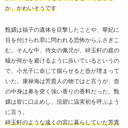
か、かわいそうです
甄嬛は福子の遺体を目撃したことや、華妃に
目を付けられ罪に問われる恐怖からふさぎこ
む。そんな中、侍女の佩児が、碎玉軒の庭の
蟻が何かを避けるように歩いているというの
で、小允子に命じて掘らせると壺が埋まって
いた。康禄海は芳貴人の物ではと言うが、壺
の中身は鼻を突く強い香りの香料だった。甄
嬛は皆に口止めし、浣碧に温実初を呼ぶよう
に言う。
碎玉軒のような遠くの宮に暮らしていた芳貴