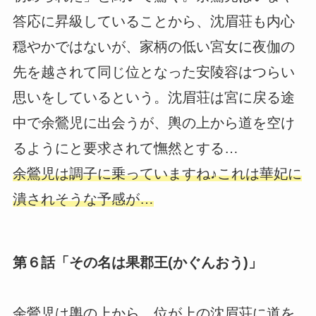
答応に昇級していることから、沈眉荘も内心
穏やかではないが、家柄の低い宮女に夜伽の
先を越されて同じ位となった安陵容はつらい
思いをしているという。沈眉荘は宮に戻る途
中で余鶯児に出会うが、輿の上から道を空け
るようにと要求されて憮然とする…
余鶯児は調子に乗っていますね♪これは華妃に
潰されそうな予感が…
第６話「その名は果郡王(かぐんおう)」
余鶯児は輿の上から、位が上の沈眉荘に道を