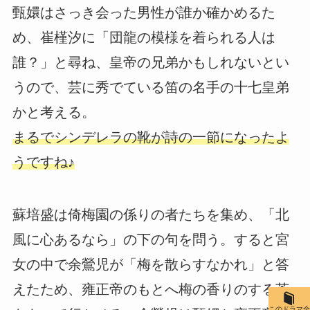
甄嬛はさっき会った男性が誰か確かめるた
め、崔槿汐に「団龍の模様を着られる人は
誰？」と尋ね、皇帝の兄弟かもしれないとい
うので、芸に秀でている笛の名手の十七皇弟
かと考える。
まるでシンデレラの靴が詩の一節になったよ
うですね♪
蘇培盛は倚梅園の係りの者たちを集め、「北
風に心あるなら」の下の句を問う。すると宮
女の中で余鶯児が「梅を散らすなかれ」と答
えたため、雍正帝のもとへ梅の香りのする茶
このドラマ全