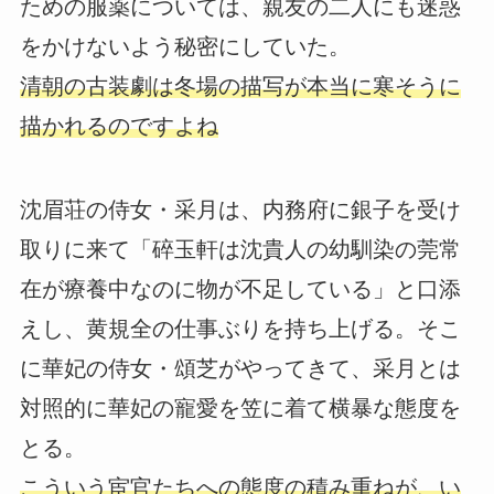
ための服薬については、親友の二人にも迷惑
をかけないよう秘密にしていた。
清朝の古装劇は冬場の描写が本当に寒そうに
描かれるのですよね
沈眉荘の侍女・采月は、内務府に銀子を受け
取りに来て「碎玉軒は沈貴人の幼馴染の莞常
在が療養中なのに物が不足している」と口添
えし、黄規全の仕事ぶりを持ち上げる。そこ
に華妃の侍女・頌芝がやってきて、采月とは
対照的に華妃の寵愛を笠に着て横暴な態度を
とる。
こういう宦官たちへの態度の積み重ねが、い