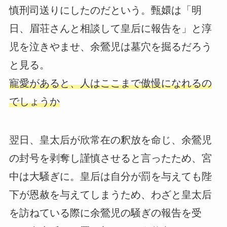
慎刑司送りにしたのだという。甄嬛は「明
日、眉荘さんと相談して皇后に報告を」と淳
児を泣きやませ、余鶯児は墓穴を掘るだろう
と見る。
寵愛があると、人はここまで傲慢になれるの
でしょうか
翌日、皇太后が欣常在の釈放を命じ、余鶯児
の封号を剥奪し謹慎させると言ったため、宮
中は大騒ぎに。皇后は自分が罰を与えても陛
下が恩赦を与えてしまうため、わざと皇太后
を訪ねている際に余鶯児の騒ぎの報告を受