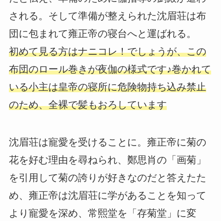
される。そして準備が整えられた沈眉荘は布
団に包まれて雍正帝の寝台へと運ばれる。
初めて見る方はナニコレ！でしょうが、この
布団のロール巻きが夜伽の様式です♪巻かれて
いる小主は皇帝の寝所に危険物持ち込み禁止
のため、全裸で髪もおろしています
沈眉荘は寵愛を受けることに。雍正帝に菊の
花を好む理由を尋ねられ、鄭思肖の「画菊」
を引用して菊の誇りが好きなのだと答えたた
め、雍正帝は沈眉荘に学があることを知って
より寵愛を深め、常熙堂を「存菊堂」に変