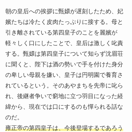
朝の皇后への挨拶に甄嬛が遅刻したため、妃
嬪たちは冷たく皮肉たっぷりに接する。母と
引き離されている第四皇子のことを麗嬪が
軽々しく口にしたことで、皇后は激しく叱責
する。甄嬛は第四皇子について知らず沈眉荘
に聞くと、陛下は酒の勢いで手を付けた身分
の卑しい母親を嫌い、皇子は円明園で養育さ
れているという。そのあやまちを先帝に叱ら
れ、後継者争いで窮地に立つ羽目になった経
緯から、現在では口にするのも憚られる話な
のだ。
雍正帝の第四皇子は、今後登場するであろう