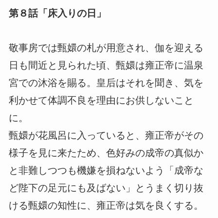
第８話「床入りの日」
敬事房では甄嬛の札が用意され、伽を迎える
日も間近と見られた頃、甄嬛は雍正帝に温泉
宮での沐浴を賜る。皇后はそれを聞き、気を
利かせて体調不良を理由にお供しないこと
に。
甄嬛が花風呂に入っていると、雍正帝がその
様子を見に来たため、色好みの成帝の真似か
と非難しつつも機嫌を損ねないよう「成帝な
ど陛下の足元にも及ばない」とうまく切り抜
ける甄嬛の知性に、雍正帝は気を良くする。