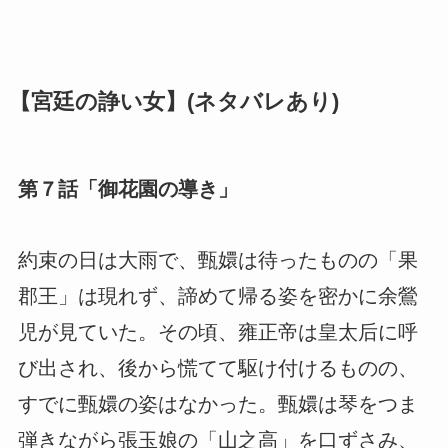
【宮廷の諍い女】(ネタバレあり)
第７話「御花園の導き」
約束の日は大雨で、甄嬛は待ったものの「果
郡王」は現れず、諦めて帰る姿を密かに余鶯
児が見ていた。その頃、雍正帝は皇太后に呼
び出され、後から慌てて駆け付けるものの、
すでに甄嬛の姿はなかった。甄嬛は琴をつま
弾きながら張玉娘の「山之高」を口ずさみ、