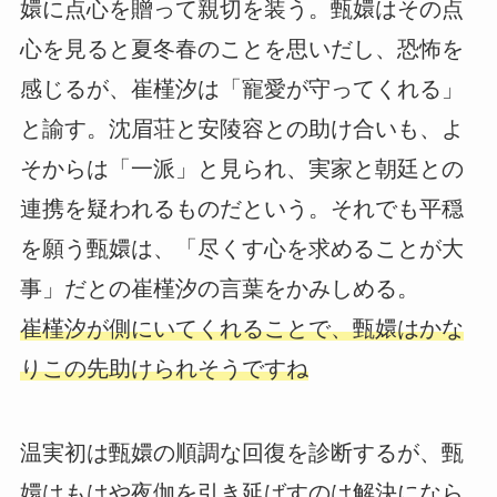
嬛に点心を贈って親切を装う。甄嬛はその点
心を見ると夏冬春のことを思いだし、恐怖を
感じるが、崔槿汐は「寵愛が守ってくれる」
と諭す。沈眉荘と安陵容との助け合いも、よ
そからは「一派」と見られ、実家と朝廷との
連携を疑われるものだという。それでも平穏
を願う甄嬛は、「尽くす心を求めることが大
事」だとの崔槿汐の言葉をかみしめる。
崔槿汐が側にいてくれることで、甄嬛はかな
りこの先助けられそうですね
温実初は甄嬛の順調な回復を診断するが、甄
嬛はもはや夜伽を引き延ばすのは解決になら