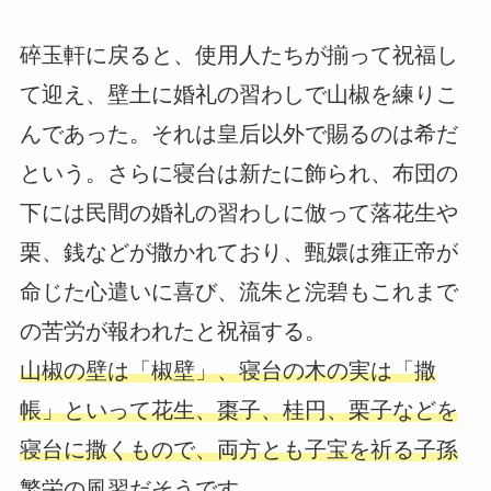
碎玉軒に戻ると、使用人たちが揃って祝福し
て迎え、壁土に婚礼の習わしで山椒を練りこ
んであった。それは皇后以外で賜るのは希だ
という。さらに寝台は新たに飾られ、布団の
下には民間の婚礼の習わしに倣って落花生や
栗、銭などが撒かれており、甄嬛は雍正帝が
命じた心遣いに喜び、流朱と浣碧もこれまで
の苦労が報われたと祝福する。
山椒の壁は「椒壁」、寝台の木の実は「撒
帳」といって花生、棗子、桂円、栗子などを
寝台に撒くもので、両方とも子宝を祈る子孫
繁栄の風習だそうです