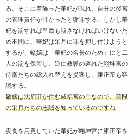
る。そこに着飾った華妃が現れ、自分の後宮
の管理責任が甘かったと謝罪する。しかし華
妃を罰すれば皇后も罰さなければいけないた
め不問に。華妃は采月に罪を押し付けようと
するが、甄嬛は「華妃の名誉のため」にと二
人の罰を保留し、逆に救護の遅れた翊坤宮の
侍衛たちの総入れ替えを提案し、雍正帝も容
認する。
敬嬪は沈眉荘が住む咸福宮の主なので、普段
の采月たちの忠誠を知っているのですね
夜食を用意していた華妃が翊坤宮に雍正帝を