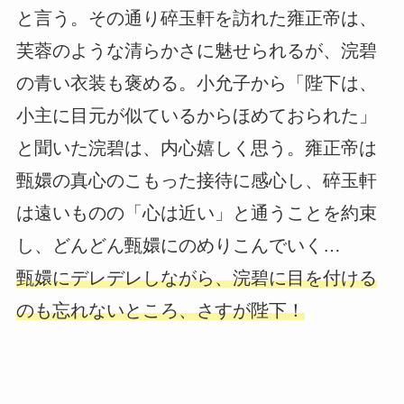
と言う。その通り碎玉軒を訪れた雍正帝は、
芙蓉のような清らかさに魅せられるが、浣碧
の青い衣装も褒める。小允子から「陛下は、
小主に目元が似ているからほめておられた」
と聞いた浣碧は、内心嬉しく思う。雍正帝は
甄嬛の真心のこもった接待に感心し、碎玉軒
は遠いものの「心は近い」と通うことを約束
し、どんどん甄嬛にのめりこんでいく…
甄嬛にデレデレしながら、浣碧に目を付ける
のも忘れないところ、さすが陛下！