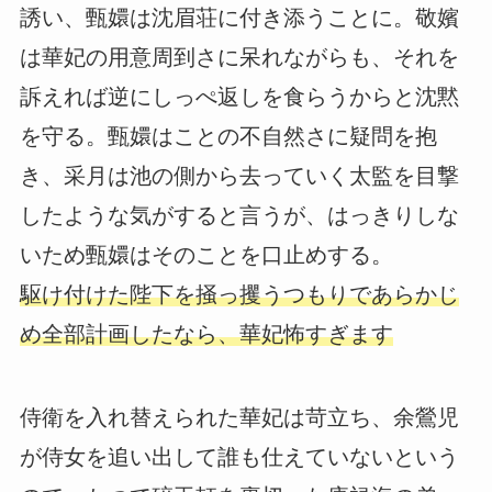
誘い、甄嬛は沈眉荘に付き添うことに。敬嬪
は華妃の用意周到さに呆れながらも、それを
訴えれば逆にしっぺ返しを食らうからと沈黙
を守る。甄嬛はことの不自然さに疑問を抱
き、采月は池の側から去っていく太監を目撃
したような気がすると言うが、はっきりしな
いため甄嬛はそのことを口止めする。
駆け付けた陛下を掻っ攫うつもりであらかじ
め全部計画したなら、華妃怖すぎます
侍衛を入れ替えられた華妃は苛立ち、余鶯児
が侍女を追い出して誰も仕えていないという