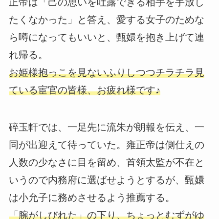
正帝は「己の思いを吐露できる相手を手放し
たくなかった」と答え、愛する女子のためな
ら噂になってもいいと、甄嬛を抱き上げて連
れ帰る。
お姫様抱っこを見ないふりしつつチラチラ見
ている宦官の皆様、お疲れ様です♪
碎玉軒では、一足先に流朱が朗報を伝え、一
同が出迎えて待っていた。雍正帝は側仕えの
人数の少なさに目を留め、首領太監が不在と
いうので内務府に選ばせようとするが、甄嬛
は小允子に務めさせるよう推薦する。
「腕がしびれた」の下り、ちょっとむずがゆ