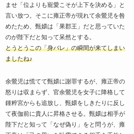
ませ「位よりも寵愛こそが上下を決める」と
言い放つ。そこに雍正帝が現れて余鶯児を咎
めたため、甄嬛は「果郡王」だと思っていた
のが陛下だと知って呆然とする。
とうとうこの「身バレ」の瞬間が来てしまい
ましたね♪
余鶯児は慌てて甄嬛に謝罪するが、雍正帝の
怒りは収まらず、官余鶯児を女子に降格して
鍾粹宮からも追放し、甄嬛をしきたりに反し
て夜伽前に貴人に昇格させる。甄嬛は相手が
陛下だと知って「なぜ偽り」をと問うが、雍