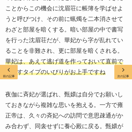
ことからこの機会に沈眉荘に帳簿を学ばせよ
うと呼びつけ、その前に蝋燭を二本消させて
わざと部屋を暗くする。暗い部屋の中で書写
を行った沈眉荘だが、華妃から字が乱れてい
ることを非難され、更に部屋を暗くされる。
華妃は、あえて逃げ道を作っておいて直前で
閉ざすタイプのいびりがお上手ですね
前の記事
次の記事
夜伽に斉妃が選ばれ、甄嬛は自分でお願いし
ておきながら複雑な思いを抱える。一方で雍
正帝は、久々の斉妃への訪問で意思疎通がか
み合わず、同衾せずに養心殿に戻る。甄嬛が