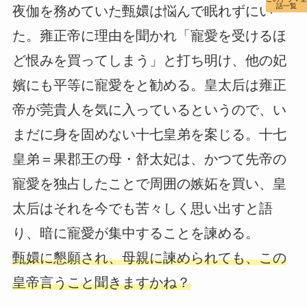
話一覧
夜伽を務めていた甄嬛は悩んで眠れずにい
た。雍正帝に理由を聞かれ「寵愛を受けるほ
ど恨みを買ってしまう」と打ち明け、他の妃
嬪にも平等に寵愛をと勧める。皇太后は雍正
帝が莞貴人を気に入っているというので、い
まだに身を固めない十七皇弟を案じる。十七
皇弟＝果郡王の母・舒太妃は、かつて先帝の
寵愛を独占したことで周囲の嫉妬を買い、皇
太后はそれを今でも苦々しく思い出すと語
り、暗に寵愛が集中することを諫める。
甄嬛に懇願され、母親に諫められても、この
皇帝言うこと聞きますかね？