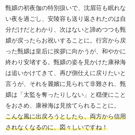
甄嬛の初夜伽の特別扱いで、沈眉荘も眠れな
い夜を過ごし、安陵容も送り返されたのは自
分だけだとわかり、次はないと諦めつつも甄
嬛が戻ったらお祝いすることに。行宮から戻
った甄嬛は皇后に挨拶に向かうが、和やかに
終わり安堵する。甄嬛の姿を見かけた康禄海
は追いかけてきて、再び側仕えに戻りたいと
言うが、それを麗嬪に見られて非難され、甄
嬛は「太監を奪ったりしない」と穏便にこと
をおさめ、康禄海は見捨てられることに。
こんな風に出戻ろうとしたら、両方から信用
されなくなるのに、図々しいですね！