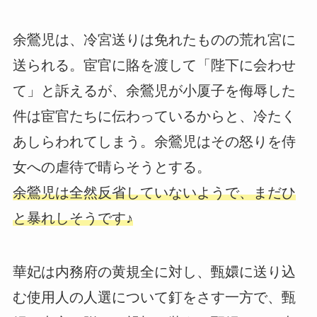
余鶯児は、冷宮送りは免れたものの荒れ宮に
送られる。宦官に賂を渡して「陛下に会わせ
て」と訴えるが、余鶯児が小厦子を侮辱した
件は宦官たちに伝わっているからと、冷たく
あしらわれてしまう。余鶯児はその怒りを侍
女への虐待で晴らそうとする。
余鶯児は全然反省していないようで、まだひ
と暴れしそうです♪
華妃は内務府の黄規全に対し、甄嬛に送り込
む使用人の人選について釘をさす一方で、甄