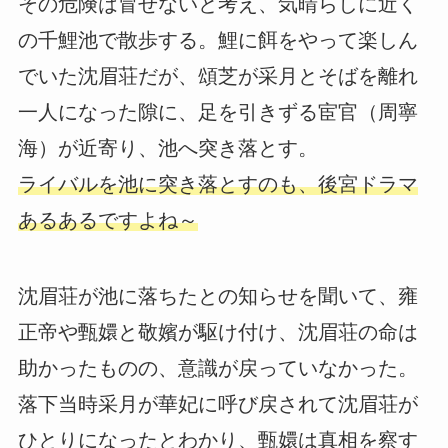
その危険は冒せないと考え、気晴らしに近く
の千鯉池で散歩する。鯉に餌をやって楽しん
でいた沈眉荘だが、頌芝が采月とそばを離れ
一人になった隙に、足を引きずる宦官（周寧
海）が近寄り、池へ突き落とす。
ライバルを池に突き落とすのも、後宮ドラマ
あるあるですよね～
沈眉荘が池に落ちたとの知らせを聞いて、雍
正帝や甄嬛と敬嬪が駆け付け、沈眉荘の命は
助かったものの、意識が戻っていなかった。
落下当時采月が華妃に呼び戻されて沈眉荘が
ひとりになったとわかり、甄嬛は真相を察す