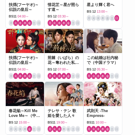
扶揺(フーヤオ)～
惜花芷～星が照ら
星より輝く君へ
伝説の皇后～
す道～
BS 12
13:00～
BS11
04:00～
BS 12
03:30～
月
火
水
木
金
土
日
月
火
水
木
金
土
日
月
火
水
木
金
土
日
扶揺(フーヤオ)～
荊棘（いばら）の
この結婚は社内秘
伝説の皇后～
花～奪われた私～
で（中国ドラマ）
（中国ドラマ）
BS11
04:00～
BS 12
07:00～
BS 12
05:30～
月
火
水
木
金
土
日
月
火
水
木
金
土
日
月
火
水
木
金
土
日
春花焔～Kill Me
テレサ・テン 歌
武則天 -The
Love Me～（中国
姫を愛した人々
Empress-
ドラマ）
BS 12
15:00～
BS11
19:00～
BS11
10:00～
月
火
水
木
金
土
日
月
火
水
木
金
土
日
月
火
水
木
金
土
日