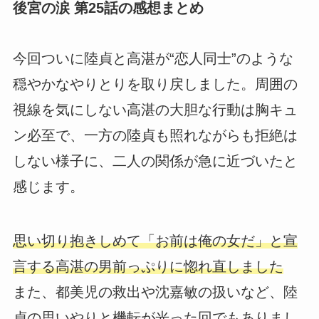
後宮の涙 第25話の感想まとめ
今回ついに陸貞と高湛が“恋人同士”のような
穏やかなやりとりを取り戻しました。周囲の
視線を気にしない高湛の大胆な行動は胸キュ
ン必至で、一方の陸貞も照れながらも拒絶は
しない様子に、二人の関係が急に近づいたと
感じます。
思い切り抱きしめて「お前は俺の女だ」と宣
言する高湛の男前っぷりに惚れ直しました
また、都美児の救出や沈嘉敏の扱いなど、陸
貞の思いやりと機転が光った回でもありまし