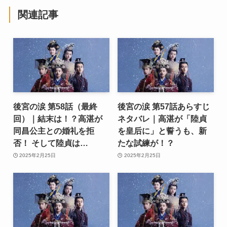
関連記事
後宮の涙 第58話（最終
後宮の涙 第57話あらすじ
回）｜結末は！？高湛が
ネタバレ｜高湛が「陸貞
同昌公主との婚礼を拒
を皇后に」と誓うも、新
否！ そして陸貞は…
たな試練が！？
2025年2月25日
2025年2月25日