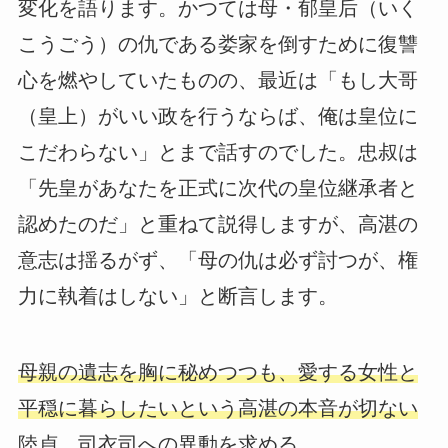
変化を語ります。かつては母・郁皇后（いく
こうごう）の仇である娄家を倒すために復讐
心を燃やしていたものの、最近は「もし大哥
（皇上）がいい政を行うならば、俺は皇位に
こだわらない」とまで話すのでした。忠叔は
「先皇があなたを正式に次代の皇位継承者と
認めたのだ」と重ねて説得しますが、高湛の
意志は揺るがず、「母の仇は必ず討つが、権
力に執着はしない」と断言します。
母親の遺志を胸に秘めつつも、愛する女性と
平穏に暮らしたいという高湛の本音が切ない
陸貞、司衣司への異動を求める