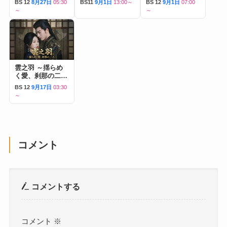
BS 12
8月27日
05:30
BS11
9月1日
13:00～
BS 12
9月1日
07:00
～
～
雲之羽 ～揺らめ
く愛、刹那の二人
～
BS 12
9月17日
03:30
～
コメント
コメントする
コメント
※