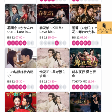
花間令＜かかんれ
春花焔～Kill Me
荊棘（いばら）の
このドラマ全
い＞～Lost in
Love Me～
花～奪われた私～
話一覧
Love～
BS 12
07:00～
BS 12
15:00～
BS 12
07:00～
月
火
水
木
金
土
日
月
火
水
木
金
土
日
月
火
水
木
金
土
日
この結婚は社内秘
惜花芷～星が照ら
錦衣夜行 愛と密
で
す道～
命
BS 12
05:30～
BS 12
03:30～
TOKYO MX
11:04～
月
火
水
木
金
土
日
月
火
水
木
金
土
日
月
火
水
木
金
土
日