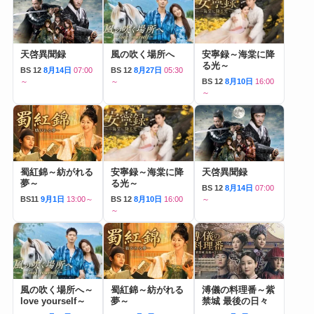
天啓異聞録
風の吹く場所へ
安寧録～海棠に降
る光～
BS 12
8月14日
07:00
BS 12
8月27日
05:30
～
～
BS 12
8月10日
16:00
～
蜀紅錦～紡がれる
安寧録～海棠に降
天啓異聞録
夢～
る光～
BS 12
8月14日
07:00
BS11
9月1日
13:00～
BS 12
8月10日
16:00
～
～
風の吹く場所へ～
蜀紅錦～紡がれる
溥儀の料理番～紫
love yourself～
夢～
禁城 最後の日々