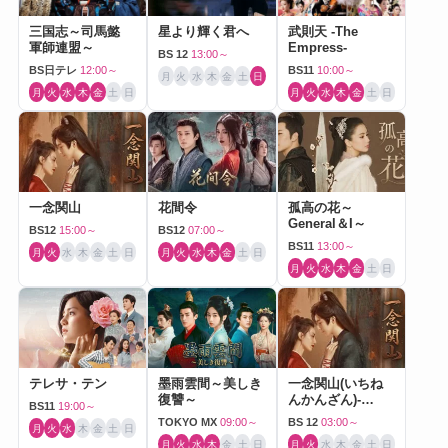
三国志～司馬懿
星より輝く君へ
武則天 -The
軍師連盟～
Empress-
BS 12
13:00～
BS日テレ
12:00～
BS11
10:00～
月
火
水
木
金
土
日
月
火
水
木
金
土
日
月
火
水
木
金
土
日
一念関山
花間令
孤高の花～
General＆I～
BS12
15:00～
BS12
07:00～
BS11
13:00～
月
火
水
木
金
土
日
月
火
水
木
金
土
日
月
火
水
木
金
土
日
テレサ・テン
墨雨雲間～美しき
一念関山(いちね
復讐～
んかんざん)-
BS11
19:00～
Journey to Love-
TOKYO MX
09:00～
BS 12
03:00～
月
火
水
木
金
土
日
月
火
水
木
金
土
日
月
火
水
木
金
土
日