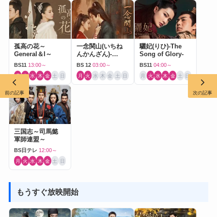
孤高の花～
一念関山(いちね
驪妃(りひ)-The
General＆I～
んかんざん)-
Song of Glory-
Journey to Love-
BS11
13:00～
BS 12
03:00～
BS11
04:00～
月
火
水
木
金
土
日
月
火
水
木
金
土
日
月
火
水
木
金
土
日
前の記事
次の記事
三国志～司馬懿
軍師連盟～
BS日テレ
12:00～
月
火
水
木
金
土
日
もうすぐ放映開始