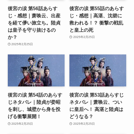
後宮の涙 第56話あらす
後宮の涙 第55話のあらす
じ・感想｜萧唤云、出産
じ・感想｜高湛、沈碧に
を経て儚い旅立ち。陸貞
救われる！？ 衝撃の戦乱
は皇子を守り抜けるの
と皇上の死
か？
2025年2月25日
2025年2月25日
後宮の涙 第54話のあらす
後宮の涙 第53話あらすじ
じネタバレ｜陸貞が娄昭
ネタバレ｜萧唤云、つい
を刺し、城壁から身を投
に皇后へ！ 高湛と陸貞は
げる衝撃展開！
どうなる？
2025年2月25日
2025年2月25日