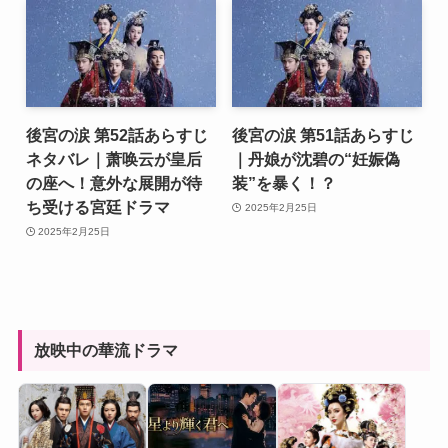
後宮の涙 第52話あらすじ
後宮の涙 第51話あらすじ
ネタバレ｜萧唤云が皇后
｜丹娘が沈碧の“妊娠偽
の座へ！意外な展開が待
装”を暴く！？
ち受ける宮廷ドラマ
2025年2月25日
2025年2月25日
放映中の華流ドラマ