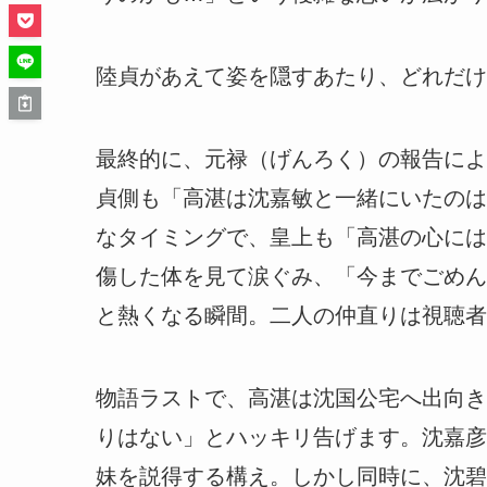
陸貞があえて姿を隠すあたり、どれだけ
最終的に、元禄（げんろく）の報告によ
貞側も「高湛は沈嘉敏と一緒にいたのは
なタイミングで、皇上も「高湛の心には
傷した体を見て涙ぐみ、「今までごめん
と熱くなる瞬間。
二人の仲直りは視聴者
物語ラストで、高湛は沈国公宅へ出向き
りはない」とハッキリ告げます。沈嘉彦
妹を説得する構え。しかし同時に、沈碧