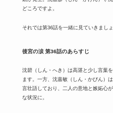
どころですよ。
それでは第36話を一緒に見ていきまし
後宮の涙 第36話のあらすじ
沈碧（しん・へき）は高湛と少し言葉を
ます。一方、沈嘉敏（しん・かびん）は
言壮語しており、
二人の意地と嫉妬心が
な状況に。