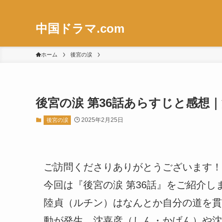
中国ドラマ.com
ホーム
後宮の涙
後宮の涙 第36話あらすじと感想
2025年2月25日
後宮の涙
ご訪問くださりありがとうございます！
今回は『後宮の涙 第36話』をご紹介
陸貞（ルチン）はなんとか自分の道を貫
動が発生。沈嘉彦（しん・かげん）や沈