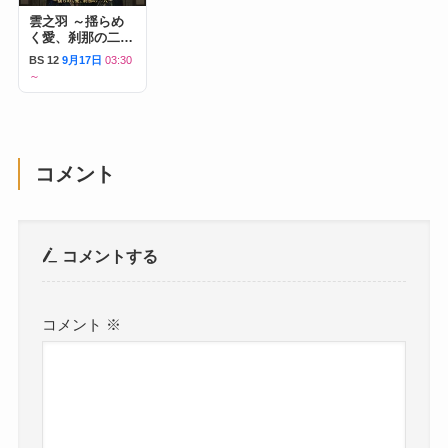
雲之羽 ～揺らめ
く愛、刹那の二人
～
BS 12
9月17日
03:30
～
コメント
コメントする
コメント
※