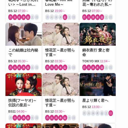
い＞～Lost in
Love Me～
花～奪われた私～
Love～
BS 12
07:00～
BS 12
15:00～
BS 12
07:00～
月
火
水
木
金
土
日
月
火
水
木
金
土
日
月
火
水
木
金
土
日
この結婚は社内秘
惜花芷～星が照ら
錦衣夜行 愛と密
で
す道～
命
BS 12
05:30～
BS 12
03:30～
TOKYO MX
11:04～
月
火
水
木
金
土
日
月
火
水
木
金
土
日
月
火
水
木
金
土
日
扶揺(フーヤオ)～
惜花芷～星が照ら
星より輝く君へ
伝説の皇后～
す道～
BS 12
13:00～
BS11
04:00～
BS 12
03:30～
月
火
水
木
金
土
日
月
火
水
木
金
土
日
月
火
水
木
金
土
日