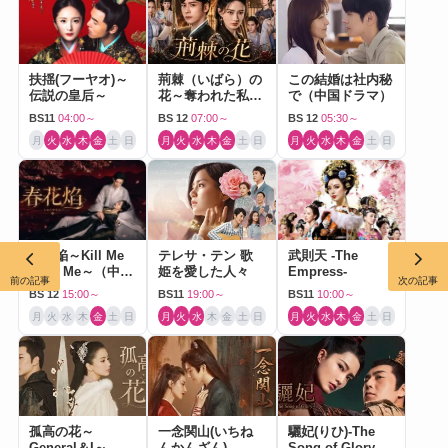
扶揺(フーヤオ)～
荊棘（いばら）の
この結婚は社内秘
伝説の皇后～
花～奪われた私～
で（中国ドラマ）
（中国ドラマ）
BS11
04:00～
BS 12
07:00～
BS 12
05:30～
月
火
水
木
金
土
日
月
火
水
木
金
土
日
月
火
水
木
金
土
日
春花焔～Kill Me
テレサ・テン 歌
武則天 -The
Love Me～（中国
姫を愛した人々
Empress-
前の記事
次の記事
ドラマ）
BS 12
15:00～
BS11
19:00～
BS11
10:00～
月
火
水
木
金
土
日
月
火
水
木
金
土
日
月
火
水
木
金
土
日
孤高の花～
一念関山(いちね
驪妃(りひ)-The
General＆I～
んかんざん)-
Song of Glory-