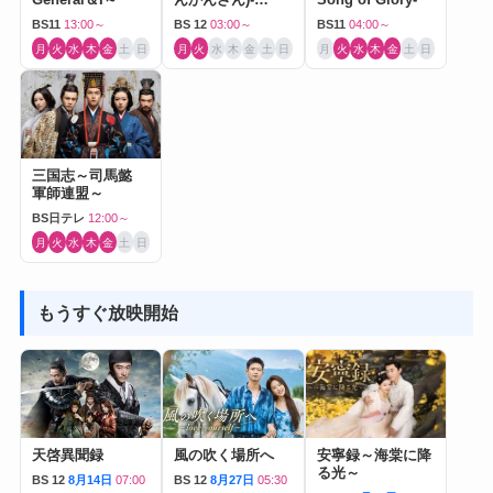
Journey to Love-
BS11
13:00～
BS 12
03:00～
BS11
04:00～
月
火
水
木
金
土
日
月
火
水
木
金
土
日
月
火
水
木
金
土
日
三国志～司馬懿
軍師連盟～
BS日テレ
12:00～
月
火
水
木
金
土
日
もうすぐ放映開始
天啓異聞録
風の吹く場所へ
安寧録～海棠に降
る光～
BS 12
8月14日
07:00
BS 12
8月27日
05:30