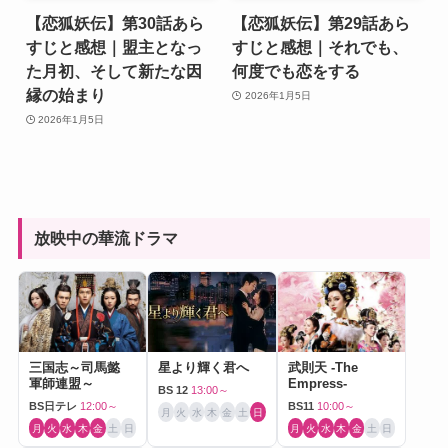
【恋狐妖伝】第30話あら
【恋狐妖伝】第29話あら
すじと感想｜盟主となっ
すじと感想｜それでも、
た月初、そして新たな因
何度でも恋をする
縁の始まり
2026年1月5日
2026年1月5日
放映中の華流ドラマ
三国志～司馬懿
星より輝く君へ
武則天 -The
軍師連盟～
Empress-
BS 12
13:00～
BS日テレ
12:00～
BS11
10:00～
月
火
水
木
金
土
日
月
火
水
木
金
土
日
月
火
水
木
金
土
日