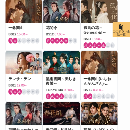
一念関山
花間令
孤高の花～
このドラマ全
General＆I～
BS12
15:00～
BS12
07:00～
話一覧
BS11
13:00～
月
火
水
木
金
土
日
月
火
水
木
金
土
日
月
火
水
木
金
土
日
テレサ・テン
墨雨雲間～美しき
一念関山(いちね
復讐～
んかんざん)-
BS11
19:00～
Journey to Love-
TOKYO MX
09:00～
BS 12
03:00～
月
火
水
木
金
土
日
月
火
水
木
金
土
日
月
火
水
木
金
土
日
花間令＜かかんれ
春花焔～Kill Me
荊棘（いばら）の