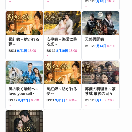
～
～
BS 12
8月10日
16:00
～
蜀紅錦～紡がれる
安寧録～海棠に降
天啓異聞録
夢～
る光～
BS 12
8月14日
07:00
BS11
9月1日
13:00～
BS 12
8月10日
16:00
～
～
風の吹く場所へ～
蜀紅錦～紡がれる
溥儀の料理番～紫
love yourself～
夢～
禁城 最後の日々
BS 12
8月27日
05:30
BS11
9月1日
13:00～
BS 12
9月1日
07:00
～
～