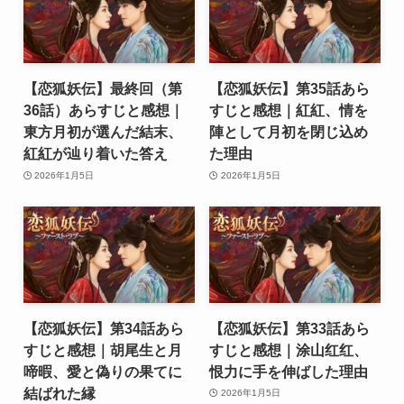
【恋狐妖伝】最終回（第
【恋狐妖伝】第35話あら
36話）あらすじと感想｜
すじと感想｜紅紅、情を
東方月初が選んだ結末、
陣として月初を閉じ込め
紅紅が辿り着いた答え
た理由
2026年1月5日
2026年1月5日
【恋狐妖伝】第34話あら
【恋狐妖伝】第33話あら
すじと感想｜胡尾生と月
すじと感想｜涂山红红、
啼暇、愛と偽りの果てに
恨力に手を伸ばした理由
結ばれた縁
2026年1月5日