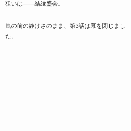
狙いは――結縁盛会。
嵐の前の静けさのまま、第3話は幕を閉じまし
た。