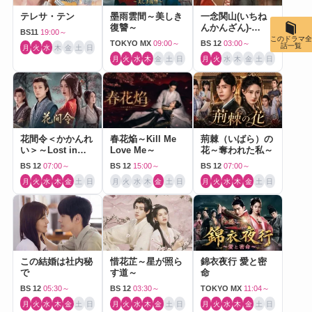
テレサ・テン
墨雨雲間～美しき
一念関山(いちね
復讐～
んかんざん)-
BS11
19:00～
Journey to Love-
このドラマ全
TOKYO MX
09:00～
BS 12
03:00～
話一覧
月
火
水
木
金
土
日
月
火
水
木
金
土
日
月
火
水
木
金
土
日
花間令＜かかんれ
春花焔～Kill Me
荊棘（いばら）の
い＞～Lost in
Love Me～
花～奪われた私～
Love～
BS 12
07:00～
BS 12
15:00～
BS 12
07:00～
月
火
水
木
金
土
日
月
火
水
木
金
土
日
月
火
水
木
金
土
日
この結婚は社内秘
惜花芷～星が照ら
錦衣夜行 愛と密
で
す道～
命
BS 12
05:30～
BS 12
03:30～
TOKYO MX
11:04～
月
火
水
木
金
土
日
月
火
水
木
金
土
日
月
火
水
木
金
土
日