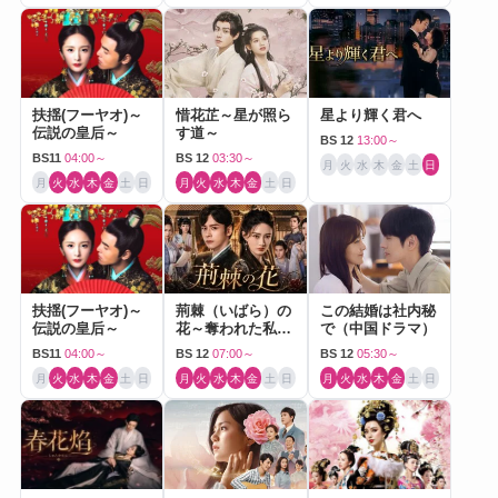
扶揺(フーヤオ)～
惜花芷～星が照ら
星より輝く君へ
伝説の皇后～
す道～
BS 12
13:00～
BS11
04:00～
BS 12
03:30～
月
火
水
木
金
土
日
月
火
水
木
金
土
日
月
火
水
木
金
土
日
扶揺(フーヤオ)～
荊棘（いばら）の
この結婚は社内秘
伝説の皇后～
花～奪われた私～
で（中国ドラマ）
（中国ドラマ）
BS11
04:00～
BS 12
07:00～
BS 12
05:30～
月
火
水
木
金
土
日
月
火
水
木
金
土
日
月
火
水
木
金
土
日