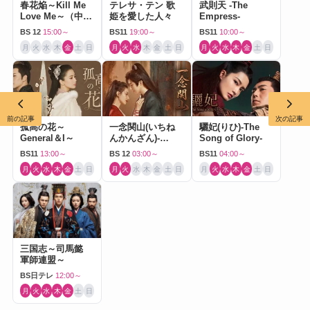
春花焔～Kill Me
テレサ・テン 歌
武則天 -The
Love Me～（中国
姫を愛した人々
Empress-
ドラマ）
BS 12
15:00～
BS11
19:00～
BS11
10:00～
月
火
水
木
金
土
日
月
火
水
木
金
土
日
月
火
水
木
金
土
日
前の記事
次の記事
孤高の花～
一念関山(いちね
驪妃(りひ)-The
General＆I～
んかんざん)-
Song of Glory-
Journey to Love-
BS11
13:00～
BS 12
03:00～
BS11
04:00～
月
火
水
木
金
土
日
月
火
水
木
金
土
日
月
火
水
木
金
土
日
三国志～司馬懿
軍師連盟～
BS日テレ
12:00～
月
火
水
木
金
土
日