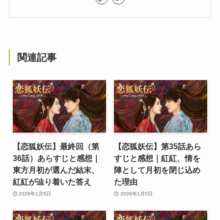
関連記事
【恋狐妖伝】最終回（第
【恋狐妖伝】第35話あら
36話）あらすじと感想｜
すじと感想｜紅紅、情を
東方月初が選んだ結末、
陣として月初を閉じ込め
紅紅が辿り着いた答え
た理由
2026年1月5日
2026年1月5日