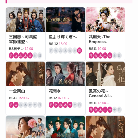
三国志～司馬懿
星より輝く君へ
武則天 -The
軍師連盟～
Empress-
BS 12
13:00～
BS日テレ
12:00～
BS11
10:00～
月
火
水
木
金
土
日
月
火
水
木
金
土
日
月
火
水
木
金
土
日
一念関山
花間令
孤高の花～
General＆I～
BS12
15:00～
BS12
07:00～
BS11
13:00～
月
火
水
木
金
土
日
月
火
水
木
金
土
日
月
火
水
木
金
土
日