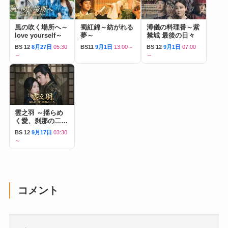
風の吹く場所へ～
蜀紅錦～紡がれる
溥儀の料理番～紫
love yourself～
夢～
禁城 最後の日々
BS 12
8月27日
05:30
BS11
9月1日
13:00～
BS 12
9月1日
07:00
～
～
雲之羽 ～揺らめ
く愛、刹那の二人
～
BS 12
9月17日
03:30
～
コメント