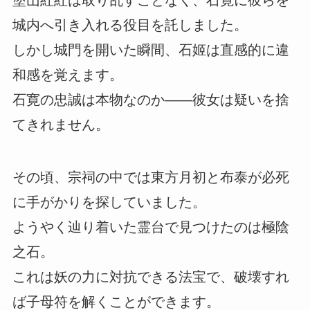
塗山紅紅は取り乱すことなく、石寛に彼らを
城内へ引き入れる役目を託しました。
しかし城門を開いた瞬間、石姬は直感的に違
和感を覚えます。
石寛の忠誠は本物なのか――彼女は疑いを捨
てきれません。
その頃、宗祠の中では東方月初と布泰が必死
に手がかりを探していました。
ようやく辿り着いた霊台で見つけたのは極陰
之石。
これは妖の力に対抗できる法宝で、破壊すれ
ば子母符を解くことができます。