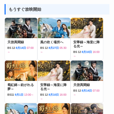
もうすぐ放映開始
天啓異聞録
風の吹く場所へ
安寧録～海棠に降
る光～
BS 12
8月14日
07:00
BS 12
8月27日
05:30
～
～
BS 12
8月10日
16:00
～
蜀紅錦～紡がれる
安寧録～海棠に降
天啓異聞録
夢～
る光～
BS 12
8月14日
07:00
BS11
9月1日
13:00～
BS 12
8月10日
16:00
～
～