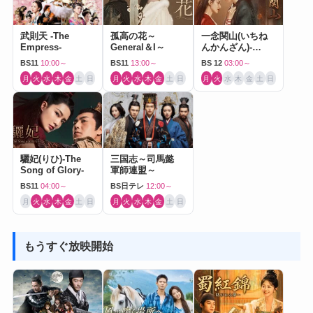
武則天 -The
孤高の花～
一念関山(いちね
Empress-
General＆I～
んかんざん)-
Journey to Love-
BS11
10:00～
BS11
13:00～
BS 12
03:00～
月
火
水
木
金
土
日
月
火
水
木
金
土
日
月
火
水
木
金
土
日
驪妃(りひ)-The
三国志～司馬懿
Song of Glory-
軍師連盟～
BS11
04:00～
BS日テレ
12:00～
月
火
水
木
金
土
日
月
火
水
木
金
土
日
もうすぐ放映開始