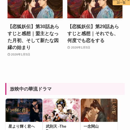
話一覧
【恋狐妖伝】第30話あら
【恋狐妖伝】第29話あら
すじと感想｜盟主となっ
すじと感想｜それでも、
た月初、そして新たな因
何度でも恋をする
縁の始まり
2026年1月5日
2026年1月5日
放映中の華流ドラマ
星より輝く君へ
武則天 -The
一念関山