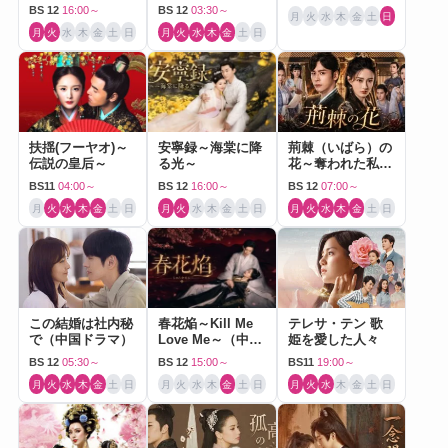
BS 12
16:00～
BS 12
03:30～
月
火
水
木
金
土
日
月
火
水
木
金
土
日
月
火
水
木
金
土
日
扶揺(フーヤオ)～
安寧録～海棠に降
荊棘（いばら）の
伝説の皇后～
る光～
花～奪われた私～
（中国ドラマ）
BS11
04:00～
BS 12
16:00～
BS 12
07:00～
月
火
水
木
金
土
日
月
火
水
木
金
土
日
月
火
水
木
金
土
日
この結婚は社内秘
春花焔～Kill Me
テレサ・テン 歌
で（中国ドラマ）
Love Me～（中国
姫を愛した人々
ドラマ）
BS 12
05:30～
BS 12
15:00～
BS11
19:00～
月
火
水
木
金
土
日
月
火
水
木
金
土
日
月
火
水
木
金
土
日