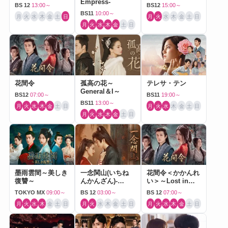
Empress-
BS 12
13:00～
BS12
15:00～
BS11
10:00～
月
火
水
木
金
土
日
月
火
水
木
金
土
日
月
火
水
木
金
土
日
花間令
孤高の花～
テレサ・テン
General＆I～
BS12
07:00～
BS11
19:00～
BS11
13:00～
月
火
水
木
金
土
日
月
火
水
木
金
土
日
月
火
水
木
金
土
日
墨雨雲間～美しき
一念関山(いちね
花間令＜かかんれ
復讐～
んかんざん)-
い＞～Lost in
Journey to Love-
Love～
TOKYO MX
09:00～
BS 12
03:00～
BS 12
07:00～
月
火
水
木
金
土
日
月
火
水
木
金
土
日
月
火
水
木
金
土
日