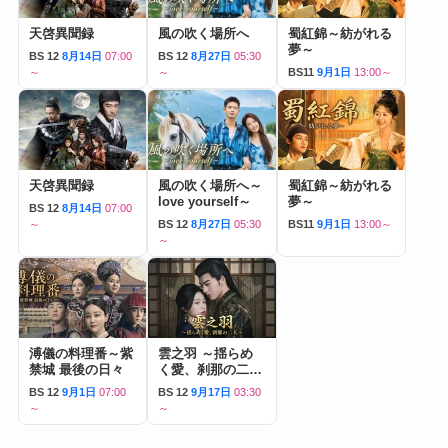
天啓異聞録
風の吹く場所へ
蜀紅錦～紡がれる
夢～
BS 12
8月14日
07:00
BS 12
8月27日
05:30
～
～
BS11
9月1日
13:00～
天啓異聞録
風の吹く場所へ～
蜀紅錦～紡がれる
love yourself～
夢～
BS 12
8月14日
07:00
～
BS 12
8月27日
05:30
BS11
9月1日
13:00～
～
溥儀の料理番～紫
雲之羽 ～揺らめ
禁城 最後の日々
く愛、刹那の二人
～
BS 12
9月1日
07:00
BS 12
9月17日
03:30
～
～