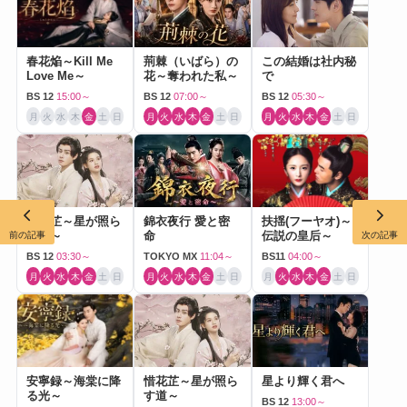
春花焔～Kill Me
荊棘（いばら）の
この結婚は社内秘
Love Me～
花～奪われた私～
で
BS 12
15:00～
BS 12
07:00～
BS 12
05:30～
月
火
水
木
金
土
日
月
火
水
木
金
土
日
月
火
水
木
金
土
日
惜花芷～星が照ら
錦衣夜行 愛と密
扶揺(フーヤオ)～
す道～
命
伝説の皇后～
前の記事
次の記事
BS 12
03:30～
TOKYO MX
11:04～
BS11
04:00～
月
火
水
木
金
土
日
月
火
水
木
金
土
日
月
火
水
木
金
土
日
安寧録～海棠に降
惜花芷～星が照ら
星より輝く君へ
る光～
す道～
BS 12
13:00～