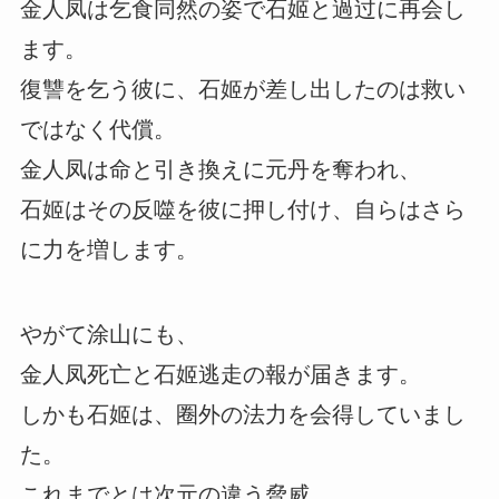
金人凤は乞食同然の姿で石姬と過过に再会し
ます。
復讐を乞う彼に、石姬が差し出したのは救い
ではなく代償。
金人凤は命と引き換えに元丹を奪われ、
石姬はその反噬を彼に押し付け、自らはさら
に力を増します。
やがて涂山にも、
金人凤死亡と石姬逃走の報が届きます。
しかも石姬は、圈外の法力を会得していまし
た。
これまでとは次元の違う脅威。