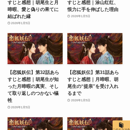
すじと感想｜胡尾生と月
すじと感想｜涂山红红、
啼暇、愛と偽りの果てに
恨力に手を伸ばした理由
結ばれた縁
2026年1月5日
2026年1月5日
【恋狐妖伝】第32話あら
【恋狐妖伝】第31話あら
すじと感想｜胡尾生が知
すじと感想｜月啼暇、胡
った月啼暇の真実、そし
尾生の“提亲”を受け入れ
て取り返しのつかない犠
るまで
牲
2026年1月5日
2026年1月5日
このドラマ全