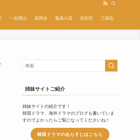
芷
一念関山
花間令
孤高の花
武則天
三国志
舎
姉妹サイトご紹介
姉妹サイトの紹介です！
韓国ドラマ、海外ドラマのブログも書いていま
すのでよかったらご覧になってくださいね！
韓国ドラマのあらすじはこちら