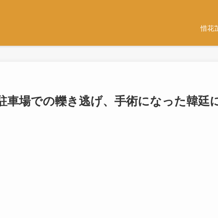
惜花
じ 駐車場での轢き逃げ、手術になった韓廷