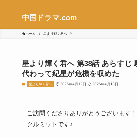
中国ドラマ.com
ホーム
星より輝く君へ
星より輝く君へ 第38話 あらす
代わって紀星が危機を収めた
2026年4月12日
2026年4月13日
星より輝く君へ
ご訪問くださりありがとうございます！
クルミットです♪