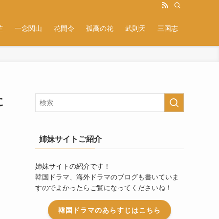
芷
一念関山
花間令
孤高の花
武則天
三国志
に
姉妹サイトご紹介
姉妹サイトの紹介です！
韓国ドラマ、海外ドラマのブログも書いていま
すのでよかったらご覧になってくださいね！
韓国ドラマのあらすじはこちら