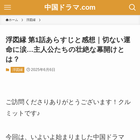
中国ドラマ.com
ホーム
浮図縁
浮図縁 第1話あらすじと感想｜切ない運
命に涙…主人公たちの壮絶な幕開けと
は？
2025年6月6日
浮図縁
ご訪問くださりありがとうございます！クル
ミットです♪
今回は、いよいよ始まりました中国ドラマ