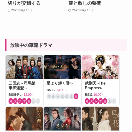
切りが交錯する
讐と赦しの狭間
2025年6月10日
2025年6月10日
放映中の華流ドラマ
三国志～司馬懿
星より輝く君へ
武則天 -The
軍師連盟～
Empress-
BS 12
13:00～
BS日テレ
12:00～
BS11
10:00～
月
火
水
木
金
土
日
月
火
水
木
金
土
日
月
火
水
木
金
土
日