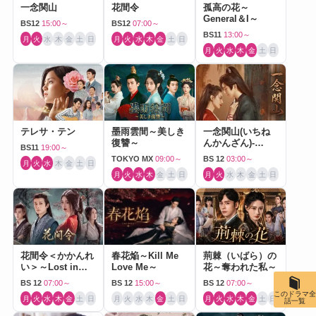
一念関山
花間令
孤高の花～
General＆I～
BS12
15:00～
BS12
07:00～
BS11
13:00～
月
火
水
木
金
土
日
月
火
水
木
金
土
日
月
火
水
木
金
土
日
テレサ・テン
墨雨雲間～美しき
一念関山(いちね
復讐～
んかんざん)-
BS11
19:00～
Journey to Love-
TOKYO MX
09:00～
BS 12
03:00～
月
火
水
木
金
土
日
月
火
水
木
金
土
日
月
火
水
木
金
土
日
花間令＜かかんれ
春花焔～Kill Me
荊棘（いばら）の
い＞～Lost in
Love Me～
花～奪われた私～
Love～
BS 12
07:00～
BS 12
15:00～
BS 12
07:00～
このドラマ全
月
火
水
木
金
土
日
月
火
水
木
金
土
日
月
火
水
木
金
土
日
話一覧