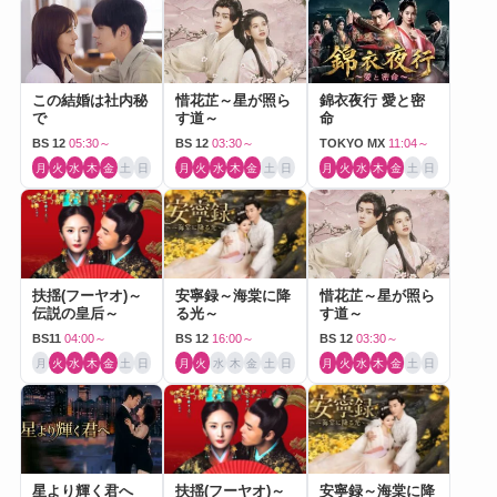
この結婚は社内秘
惜花芷～星が照ら
錦衣夜行 愛と密
で
す道～
命
BS 12
05:30～
BS 12
03:30～
TOKYO MX
11:04～
月
火
水
木
金
土
日
月
火
水
木
金
土
日
月
火
水
木
金
土
日
扶揺(フーヤオ)～
安寧録～海棠に降
惜花芷～星が照ら
伝説の皇后～
る光～
す道～
BS11
04:00～
BS 12
16:00～
BS 12
03:30～
月
火
水
木
金
土
日
月
火
水
木
金
土
日
月
火
水
木
金
土
日
星より輝く君へ
扶揺(フーヤオ)～
安寧録～海棠に降