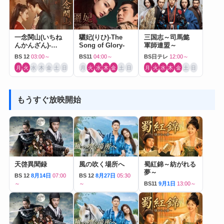
一念関山(いちね
驪妃(りひ)-The
三国志～司馬懿
んかんざん)-
Song of Glory-
軍師連盟～
Journey to Love-
BS 12
03:00～
BS11
04:00～
BS日テレ
12:00～
月
火
水
木
金
土
日
月
火
水
木
金
土
日
月
火
水
木
金
土
日
もうすぐ放映開始
天啓異聞録
風の吹く場所へ
蜀紅錦～紡がれる
夢～
BS 12
8月14日
07:00
BS 12
8月27日
05:30
～
～
BS11
9月1日
13:00～