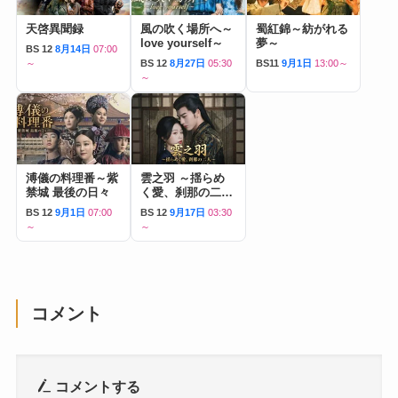
天啓異聞録
風の吹く場所へ～
蜀紅錦～紡がれる
love yourself～
夢～
BS 12
8月14日
07:00
～
BS 12
8月27日
05:30
BS11
9月1日
13:00～
～
溥儀の料理番～紫
雲之羽 ～揺らめ
禁城 最後の日々
く愛、刹那の二人
～
BS 12
9月1日
07:00
BS 12
9月17日
03:30
～
～
コメント
コメントする