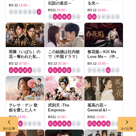
伝説の皇后～
る光～
BS 12
13:00～
BS11
04:00～
BS 12
16:00～
月
火
水
木
金
土
日
月
火
水
木
金
土
日
月
火
水
木
金
土
日
荊棘（いばら）の
この結婚は社内秘
春花焔～Kill Me
花～奪われた私～
で（中国ドラマ）
Love Me～（中国
（中国ドラマ）
ドラマ）
BS 12
07:00～
BS 12
05:30～
BS 12
15:00～
月
火
水
木
金
土
日
月
火
水
木
金
土
日
月
火
水
木
金
土
日
テレサ・テン 歌
武則天 -The
孤高の花～
姫を愛した人々
Empress-
General＆I～
BS11
19:00～
BS11
10:00～
BS11
13:00～
月
火
水
木
金
土
日
月
火
水
木
金
土
日
月
火
水
木
金
土
日
前の記事
次の記事