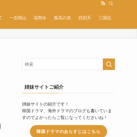
芷
一念関山
花間令
孤高の花
武則天
三国志
姉妹サイトご紹介
姉妹サイトの紹介です！
韓国ドラマ、海外ドラマのブログも書いていま
すのでよかったらご覧になってくださいね！
開
韓国ドラマのあらすじはこちら