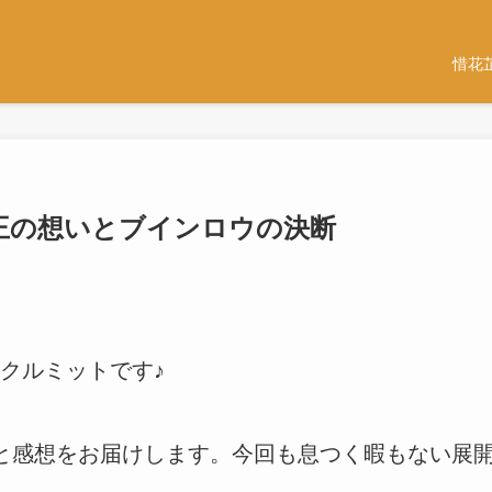
惜花
福王の想いとブインロウの決断
クルミットです♪
と感想をお届けします。今回も息つく暇もない展